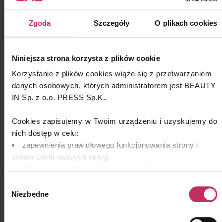
Zgoda
Szczegóły
O plikach cookies
Niniejsza strona korzysta z plików cookie
Korzystanie z plików cookies wiąże się z przetwarzaniem
danych osobowych, których administratorem jest BEAUTY
IN Sp. z o.o. PRESS Sp.K..
Cookies zapisujemy w Twoim urządzeniu i uzyskujemy do
nich dostęp w celu:
zapewnienia prawidłowego funkcjonowania strony i
świadczenia naszych usług;
dopasowania serwisu do Twoich preferencji,
analizy zachowań użytkowników w celu ich lepszego
Wybór
zrozumienia i optymalizacji serwisu.
Niezbędne
zgody
remarketingowym, czyli wyświetlania Ci naszych
reklam na innych stronach.