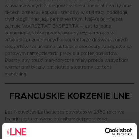
zaawansowanych zabiegów z zakresu medical beauty oraz
hi-tech, biznesu i edukacji, trendów w stylizacji, podologii,
trychologii i makijażu permanentnym. Najwięcej miejsca
zajmuje WARSZTAT EKSPERTA – jest to jedno
zagadnienie, które przedstawiamy wyczerpująco w
artykułach, uzupełnionych o komentarze doświadczonych
ekspertów. Ich unikalne, autorskie procedury zabiegowe są
gotowym narzędziem do pracy dla profesjonalistów.
Dbamy, aby treści merytoryczne miały przede wszystkim
wymiar praktyczny, umiejętnie stosujemy content
marketing.
FRANCUSKIE KORZENIE LNE
Les Nouvelles Esthetiques powstało w 1952 roku we
Francji i jest uznawane za najbardziej prestiżowe
czasopismo w branży beauty na świecie. Ukazuje się w 15
krajach, m.in. we Francji, Włoszech, Polsce, Japonii, USA,