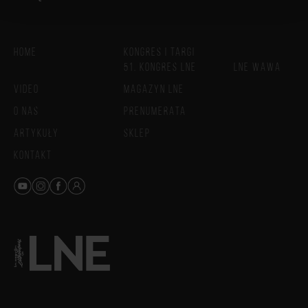
HOME
KONGRES I TARGI
51. KONGRES LNE
LNE WAWA
VIDEO
MAGAZYN LNE
O NAS
PRENUMERATA
ARTYKUŁY
SKLEP
KONTAKT