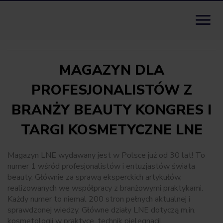
Skip to content

MAGAZYN DLA
PROFESJONALISTÓW Z
BRANŻY BEAUTY KONGRES I
TARGI KOSMETYCZNE LNE
Magazyn LNE wydawany jest w Polsce już od 30 lat! To
numer 1 wśród profesjonalistów i entuzjastów świata
beauty. Głównie za sprawą eksperckich artykułów,
realizowanych we współpracy z branżowymi praktykami.
Każdy numer to niemal 200 stron pełnych aktualnej i
sprawdzonej wiedzy. Główne działy LNE dotyczą m.in.
kosmetologii w praktyce, technik pielęgnacji,