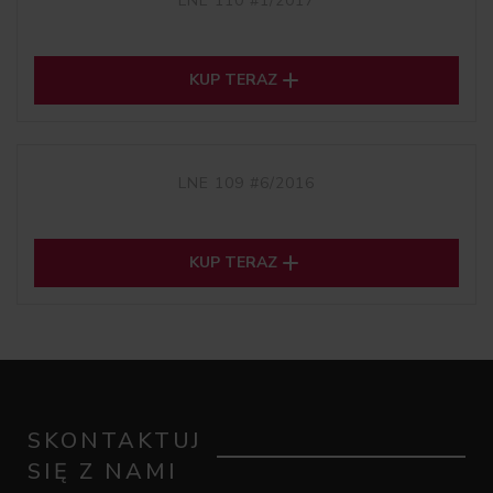
LNE 110 #1/2017

KUP TERAZ
LNE 109 #6/2016

KUP TERAZ
SKONTAKTUJ
SIĘ Z NAMI