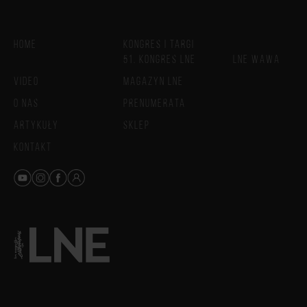
HOME
KONGRES I TARGI
51. KONGRES LNE
LNE WAWA
VIDEO
MAGAZYN LNE
O NAS
PRENUMERATA
ARTYKUŁY
SKLEP
KONTAKT