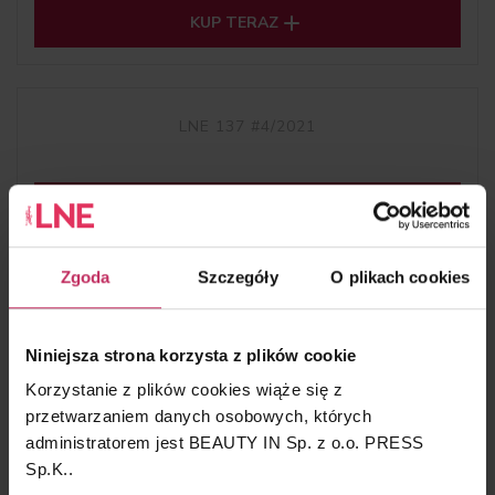

KUP TERAZ
LNE 137 #4/2021

KUP TERAZ
Zgoda
Szczegóły
O plikach cookies
LNE 136 #3/2021
Niniejsza strona korzysta z plików cookie

KUP TERAZ
Korzystanie z plików cookies wiąże się z
przetwarzaniem danych osobowych, których
administratorem jest BEAUTY IN Sp. z o.o. PRESS
Sp.K..
LNE WYDANIE SPECJALNE TRĄDZIK