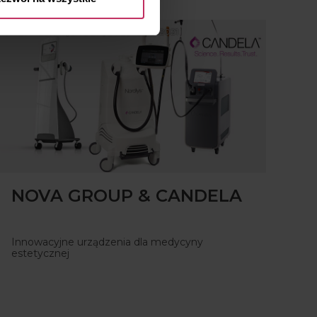
WYDARZENIA | ŚRODA, 24 LUTEGO 2021
NOVA GROUP & CANDELA
Innowacyjne urządzenia dla medycyny
estetycznej