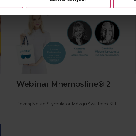
WYDARZENIA | PIĄTEK, 26 MARCA 2021
Webinar Mnemosline® 2
Poznaj Neuro Stymulator Mózgu Światłem SLI