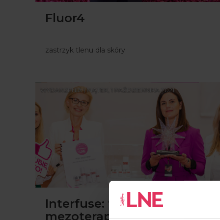
Fluor4
zastrzyk tlenu dla skóry
WYDARZENIA | PIĄTEK, 1 PAŹDZIERNIKA 2021
Interfuse: fuzja peelingu i
mezoterapii