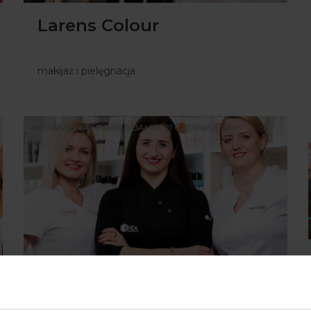
Larens Colour
makijaż i pielęgnacja
WYDARZENIA | PONIEDZIAŁEK, 21 CZERWCA 2021
Szkolenia B&M
Professional