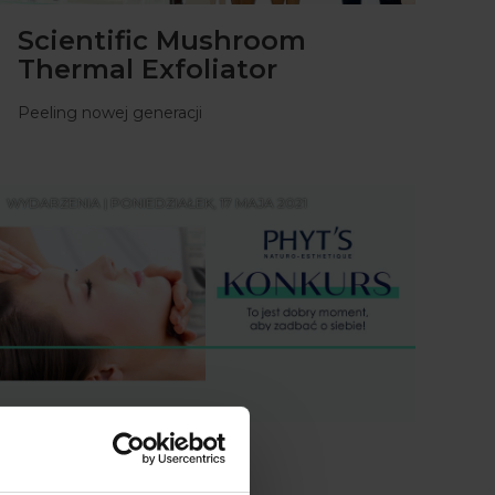
Scientific Mushroom
Thermal Exfoliator
Peeling nowej generacji
WYDARZENIA | PONIEDZIAŁEK, 17 MAJA 2021
Konkurs PHYT'S