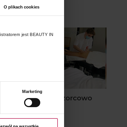
O plikach cookies
Wygraj zabieg i kosmetyki!
WYDARZENIA | CZWARTEK, 8 KWIETNIA 2021
nistratorem jest BEAUTY IN
.
Marketing
przetwarzaniu Twoich danych
Anagra działa wzorcowo
 przysługujących Ci prawach
także podczas pandemii
ezwól na wszystkie