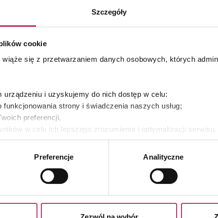
Szczegóły
 plików cookie
WYDARZENIA | WTOREK, 27 KWIETNIA 2021
s wiąże się z przetwarzaniem danych osobowych, których admi
urządzeniu i uzyskujemy do nich dostęp w celu:
 funkcjonowania strony i świadczenia naszych usług;
woich preferencji,
ników w celu ich lepszego zrozumienia i optymalizacji serwisu
yświetlania Ci naszych reklam na innych stronach.
Preferencje
Analityczne
es własne oraz naszych partnerów. Szczegółowe informacje o 
Pierwsza edycja LNE ONE
e, w jaki my i nasi partnerzy używamy plików cookies oraz o
DAY już za nami!
e prywatności
.
Zezwól na wybór
Z