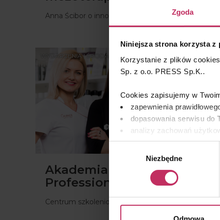
Zgoda
Anna Ścibor o innowacyjnym zabiegu #interfuse
Niniejsza strona korzysta z
WYDARZENIA | ŚRODA, 12 MAJA 2021
Korzystanie z plików cookie
Sp. z o.o. PRESS Sp.K..
Cookies zapisujemy w Twoim 
zapewnienia prawidłowego
dopasowania serwisu do T
analizy zachowań użytkow
remarketingowym, czyli w
Wybór
Niezbędne
zgody
Wykorzystujemy pliki cooki
Akademia B&M
osobowych, w tym o sposobi
Professional
znajdziesz w naszej
Polityc
Centrum szkoleniowe
Odmowa