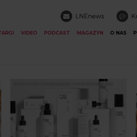
LNEnews
K
TARGI
VIDEO
PODCAST
MAGAZYN
O NAS
P
WYDARZENIA | PONIEDZIAŁEK, 11 PAŹDZIERNIKA 2021