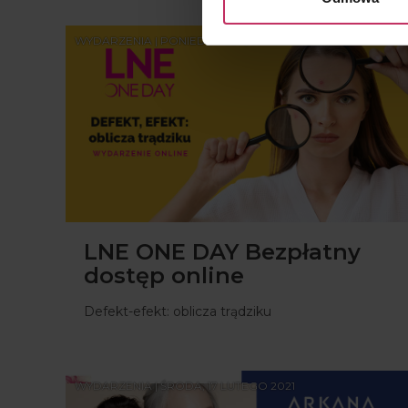
WYDARZENIA | PONIEDZIAŁEK, 29 MARCA 2021
LNE ONE DAY Bezpłatny
dostęp online
Defekt-efekt: oblicza trądziku
WYDARZENIA | ŚRODA, 17 LUTEGO 2021