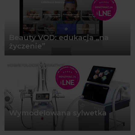
Beauty VOD: edukacja „na
życzenie”
KOSMETOLOGIA W PRAKTYCE
Wymodelowana sylwetka