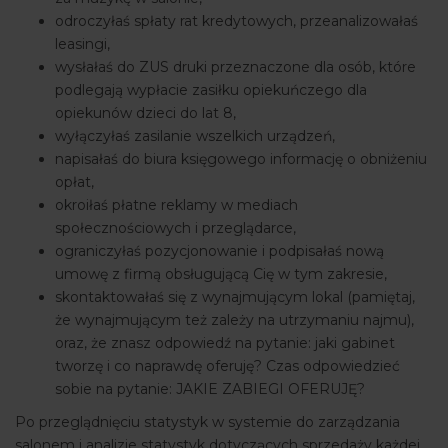
odroczyłaś spłaty rat kredytowych, przeanalizowałaś
leasingi,
wysłałaś do ZUS druki przeznaczone dla osób, które
podlegają wypłacie zasiłku opiekuńczego dla
opiekunów dzieci do lat 8,
wyłączyłaś zasilanie wszelkich urządzeń,
napisałaś do biura księgowego informację o obniżeniu
opłat,
okroiłaś płatne reklamy w mediach
społecznościowych i przeglądarce,
ograniczyłaś pozycjonowanie i podpisałaś nową
umowę z firmą obsługującą Cię w tym zakresie,
skontaktowałaś się z wynajmującym lokal (pamiętaj,
że wynajmującym też zależy na utrzymaniu najmu),
oraz, że znasz odpowiedź na pytanie: jaki gabinet
tworzę i co naprawdę oferuję? Czas odpowiedzieć
sobie na pytanie: JAKIE ZABIEGI OFERUJĘ?
Po przeglądnięciu statystyk w systemie do zarządzania
salonem i analizie statystyk dotyczących sprzedaży każdej