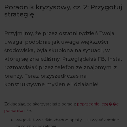
Poradnik kryzysowy, cz. 2: Przygotuj
ARTYKUŁY
strategię
WYDARZENIA
Przyjmijmy, że przez ostatni tydzień Twoja
uwaga, podobnie jak uwaga większości
środowiska, była skupiona na sytuacji, w
której się znaleźliśmy. Przeglądałaś FB, Insta,
rozmawiałaś przez telefon ze znajomymi z
branży. Teraz przyszedł czas na
konstruktywne myślenie i działanie!
Zakładając, że skorzystałaś z porad z
poprzedniej czę��ci
poradnika
i że:
wygasiłaś wszelkie zbędne opłaty – za wywóz śmieci,
za muzykę w salonie,