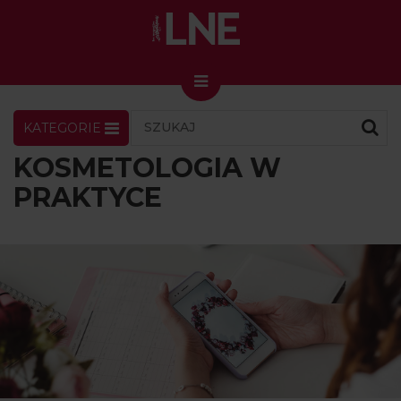
KATEGORIE
LNENEWS
KONTAKT
ZALOGUJ
SKLEP
KOSMETOLOGIA W
KONGRES I TARGI
PRAKTYCE
Skin Master w Warszawie
49. edycja w Krakowie
VIDEO
PODCAST
MAGAZYN
O NAS
PRENUMERATA