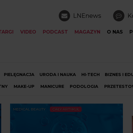
LNEnews
K
TARGI
VIDEO
PODCAST
MAGAZYN
O NAS
P
PIELĘGNACJA
URODA I NAUKA
HI-TECH
BIZNES I E
TNY
MAKE-UP
MANICURE
PODOLOGIA
PRZETESTO
MEDICAL BEAUTY
CAŁY ARTYKUŁ