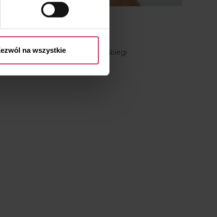
 przysługujących Ci prawach
Pierś do przodu!
ezwól na wszystkie
Chirurgia plastyczna piersi a zabiegi
kosmetyczne