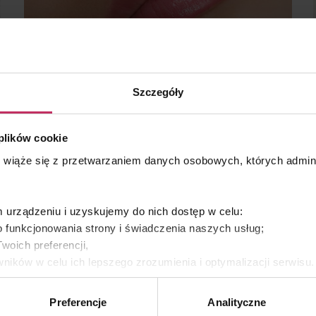
Klucz do młodości
Szczegóły
Pełne, duże usta przyciągają wzrok i są
 plików cookie
najpiękniejszym elementem twarzy
s wiąże się z przetwarzaniem danych osobowych, których admi
MEDICAL BEAUTY
urządzeniu i uzyskujemy do nich dostęp w celu:
 funkcjonowania strony i świadczenia naszych usług;
woich preferencji,
ników w celu ich lepszego zrozumienia i optymalizacji serwisu
yświetlania Ci naszych reklam na innych stronach.
Preferencje
Analityczne
es własne oraz naszych partnerów. Szczegółowe informacje o 