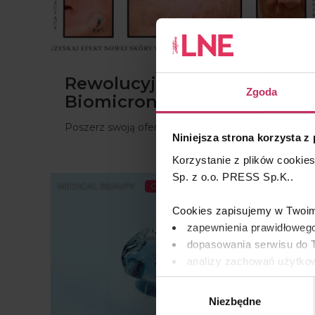
Rewolucyjne efekty SQT
Zgoda
Biomicroneedling
Poszerz swoją ofertę zabiegową
Niniejsza strona korzysta z
Korzystanie z plików cookie
Sp. z o.o. PRESS Sp.K..
MEDICAL BEAUTY
CAŁY ARTYKUŁ
Cookies zapisujemy w Twoim 
zapewnienia prawidłowego
dopasowania serwisu do T
analizy zachowań użytkow
remarketingowym, czyli w
Wybór
Niezbędne
zgody
Wykorzystujemy pliki cooki