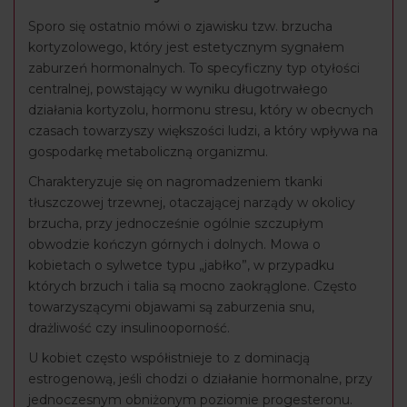
Sporo się ostatnio mówi o zjawisku tzw. brzucha
kortyzolowego, który jest estetycznym sygnałem
zaburzeń hormonalnych. To specyficzny typ otyłości
centralnej, powstający w wyniku długotrwałego
działania kortyzolu, hormonu stresu, który w obecnych
czasach towarzyszy większości ludzi, a który wpływa na
gospodarkę metaboliczną organizmu.
Charakteryzuje się on nagromadzeniem tkanki
tłuszczowej trzewnej, otaczającej narządy w okolicy
brzucha, przy jednocześnie ogólnie szczupłym
obwodzie kończyn górnych i dolnych. Mowa o
kobietach o sylwetce typu „jabłko”, w przypadku
których brzuch i talia są mocno zaokrąglone. Często
towarzyszącymi objawami są zaburzenia snu,
drażliwość czy insulinooporność.
U kobiet często współistnieje to z dominacją
estrogenową, jeśli chodzi o działanie hormonalne, przy
jednoczesnym obniżonym poziomie progesteronu.