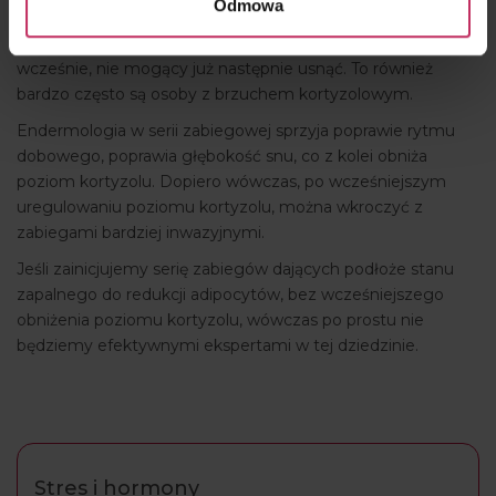
Odmowa
co jest szczególnie istotne w przypadku tzw. teamu trzeciej
rano, który stanowią ludzie wybudzający się bardzo
wcześnie, nie mogący już następnie usnąć. To również
bardzo często są osoby z brzuchem kortyzolowym.
Endermologia w serii zabiegowej sprzyja poprawie rytmu
dobowego, poprawia głębokość snu, co z kolei obniża
poziom kortyzolu. Dopiero wówczas, po wcześniejszym
uregulowaniu poziomu kortyzolu, można wkroczyć z
zabiegami bardziej inwazyjnymi.
Jeśli zainicjujemy serię zabiegów dających podłoże stanu
zapalnego do redukcji adipocytów, bez wcześniejszego
obniżenia poziomu kortyzolu, wówczas po prostu nie
będziemy efektywnymi ekspertami w tej dziedzinie.
Stres i hormony