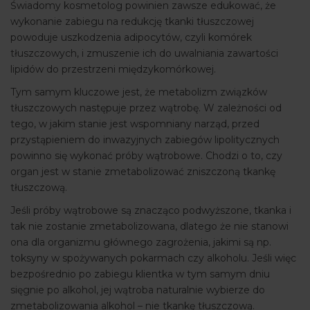
Świadomy kosmetolog powinien zawsze edukować, że
wykonanie zabiegu na redukcję tkanki tłuszczowej
powoduje uszkodzenia adipocytów, czyli komórek
tłuszczowych, i zmuszenie ich do uwalniania zawartości
lipidów do przestrzeni międzykomórkowej.
Tym samym kluczowe jest, że metabolizm związków
tłuszczowych następuje przez wątrobę. W zależności od
tego, w jakim stanie jest wspomniany narząd, przed
przystąpieniem do inwazyjnych zabiegów lipolitycznych
powinno się wykonać próby wątrobowe. Chodzi o to, czy
organ jest w stanie zmetabolizować zniszczoną tkankę
tłuszczową.
Jeśli próby wątrobowe są znacząco podwyższone, tkanka i
tak nie zostanie zmetabolizowana, dlatego że nie stanowi
ona dla organizmu głównego zagrożenia, jakimi są np.
toksyny w spożywanych pokarmach czy alkoholu. Jeśli więc
bezpośrednio po zabiegu klientka w tym samym dniu
sięgnie po alkohol, jej wątroba naturalnie wybierze do
zmetabolizowania alkohol – nie tkankę tłuszczową.