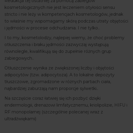
Redukcja tej ostatniej za pomocą zabiegów
kosmetologicznych nie jest leczeniem otyłości sensu
stricto i nie leży w kompetencjach kosmetologów, jednak
to właśnie my wspomagamy skórę podczas utraty objętości
i jędrności w procesie odchudzania. I nie tylko..
I to my, kosmetolodzy, najlepiej wiemy, że choć problemy
otłuszczenia i braku jędrności zazwyczaj występują
równolegle, kwalifikują się do zupełnie różnych grup
zabiegowych..
Otłuszczenie wynika ze zwiększonej liczby i objętości
adipocytów (tzw. adipocytoza). A to lokalne depozyty
tłuszczowe, zgromadzone w różnych partiach ciała,
najbardziej zaburzają nam proporcje sylwetki..
Na szczęście coraz łatwiej się ich pozbyć dzięki
endermologii, drenażowi limfatycznemu, kriolipolizie, HIFU i
RF monopolarnej (szczególnie polecanej wraz z
ultradźwiękami)