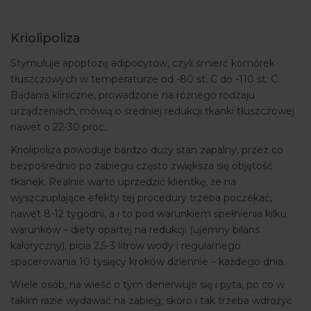
Kriolipoliza
Stymuluje apoptozę adipocytów, czyli śmierć komórek
tłuszczowych w temperaturze od -80 st. C do -110 st. C.
Badania kliniczne, prowadzone na różnego rodzaju
urządzeniach, mówią o średniej redukcji tkanki tłuszczowej
nawet o 22-30 proc..
Kriolipoliza powoduje bardzo duży stan zapalny, przez co
bezpośrednio po zabiegu często zwiększa się objętość
tkanek. Realnie warto uprzedzić klientkę, że na
wyszczuplające efekty tej procedury trzeba poczekać,
nawet 8-12 tygodni, a i to pod warunkiem spełnienia kilku
warunków – diety opartej na redukcji (ujemny bilans
kaloryczny), picia 2,5-3 litrów wody i regularnego
spacerowania 10 tysięcy kroków dziennie – każdego dnia..
Wiele osób, na wieść o tym denerwuje się i pyta, po co w
takim razie wydawać na zabieg, skoro i tak trzeba wdrożyć