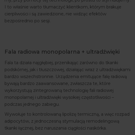
my, przy pomocy tej technologii, po prostu to stymulujemy.
I to właśnie warto tłumaczyć klientkom, którym brakuje
cierpliwości i są zawiedzione, nie widząc efektów
bezpośrednio po sesji.
Fala radiowa monopolarna + ultradźwięki
Fala ta działa najgłębiej, przenikając zarówno do tkanki
podskórnej, jak i tłuszczowej, działając wraz z ultradźwiękami
bardzo wszechstronnie. Urządzenia emitujące falę radiową
bywają bardzo zaawansowane, zwłaszcza te, które
wykorzystują zintegrowaną technologię fali radiowej
monopolarnej i ultradźwięki wysokiej częstotliwości –
podczas jednego zabiegu.
Wywołuje to kontrolowaną lipolizę termiczną, a więc rozpad
adipocytów, z jednoczesną stymulacją remodelingową
tkanki łącznej, bez naruszania ciągłości naskórka.