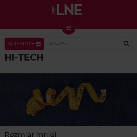
KATEGORIE
LNENEWS
KONTAKT
ZALOGUJ
SKLEP
HI-TECH
KONGRES I TARGI
Skin Master w Warszawie
49. edycja w Krakowie
VIDEO
PODCAST
MAGAZYN
O NAS
Rozmiar mniej
PRENUMERATA