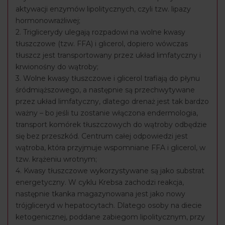
aktywacji enzymów lipolitycznych, czyli tzw. lipazy
hormonowrażliwej;
2. Triglicerydy ulegają rozpadowi na wolne kwasy
tłuszczowe (tzw. FFA) i glicerol, dopiero wówczas
tłuszcz jest transportowany przez układ limfatyczny i
krwionośny do wątroby;
3. Wolne kwasy tłuszczowe i glicerol trafiają do płynu
śródmiąższowego, a następnie są przechwytywane
przez układ limfatyczny, dlatego drenaż jest tak bardzo
ważny – bo jeśli tu zostanie włączona endermologia,
transport komórek tłuszczowych do wątroby odbędzie
się bez przeszkód. Centrum całej odpowiedzi jest
wątroba, która przyjmuje wspomniane FFA i glicerol, w
tzw. krążeniu wrotnym;
4. Kwasy tłuszczowe wykorzystywane są jako substrat
energetyczny. W cyklu Krebsa zachodzi reakcja,
następnie tkanka magazynowana jest jako nowy
trójgliceryd w hepatocytach. Dlatego osoby na diecie
ketogenicznej, poddane zabiegom lipolitycznym, przy