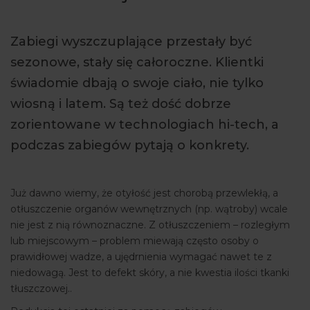
ARTYKUŁY
Zabiegi wyszczuplające przestały być
WYDARZENIA
sezonowe, stały się całoroczne. Klientki
świadomie dbają o swoje ciało, nie tylko
wiosną i latem. Są też dość dobrze
zorientowane w technologiach hi-tech, a
podczas zabiegów pytają o konkrety.
Już dawno wiemy, że otyłość jest chorobą przewlekłą, a
otłuszczenie organów wewnętrznych (np. wątroby) wcale
nie jest z nią równoznaczne. Z otłuszczeniem – rozległym
lub miejscowym – problem miewają często osoby o
prawidłowej wadze, a ujędrnienia wymagać nawet te z
niedowagą. Jest to defekt skóry, a nie kwestia ilości tkanki
tłuszczowej..