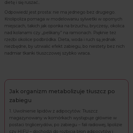
dietę i się ruszać..
Odpowiedź jest prosta: nie ma jednego bez drugiego.
Kriolipoliza pomaga w modelowaniu sylwetki w opornych
miejscach, takich jak oponka na brzuchu, bryczesy, okolica
nad kolanami czy „pelikany” na ramionach. Pięknie też
rzeźbi okolice podbródka. Dieta, woda i ruch są jednak
niezbędne, by utrwalić efekt zabiegu, bo niestety bez nich
nadmiar tkanki tłuszczowej szybko wraca.
Jak organizm metabolizuje tłuszcz po
zabiegu
1. Uwolnienie lipidów z adipocytów. Tłuszcz
magazynowany w komórkach występuje głównie w
postaci triglicerydów, po zabiegu – fali radiowej, lipolizie
czy HIFU – dochodzi do rozbicia błon adipocytów i