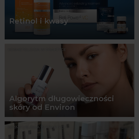
Retinol i kwasy
KOSMETOLOGIA W PRAKTYCE
Algorytm długowieczności
skóry od Environ
KOSMETOLOGIA W PRAKTYCE