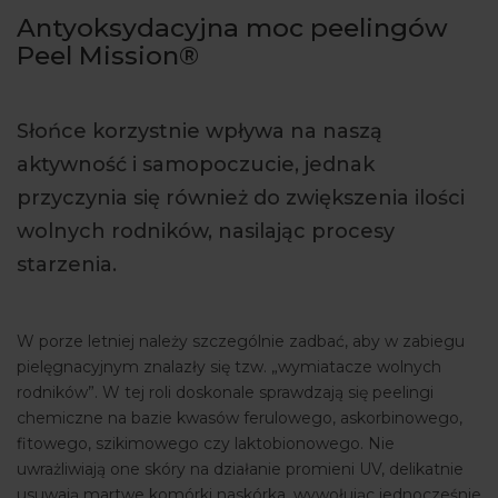
Antyoksydacyjna moc peelingów
ARTYKUŁY
Peel Mission®
WYDARZENIA
Słońce korzystnie wpływa na naszą
aktywność i samopoczucie, jednak
przyczynia się również do zwiększenia ilości
wolnych rodników, nasilając procesy
starzenia.
W porze letniej należy szczególnie zadbać, aby w zabiegu
pielęgnacyjnym znalazły się tzw. „wymiatacze wolnych
rodników”. W tej roli doskonale sprawdzają się peelingi
chemiczne na bazie kwasów ferulowego, askorbinowego,
fitowego, szikimowego czy laktobionowego. Nie
uwrażliwiają one skóry na działanie promieni UV, delikatnie
usuwają martwe komórki naskórka, wywołując jednocześnie