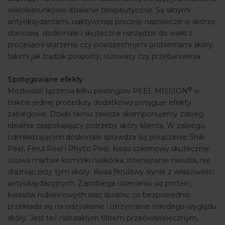
wielokierunkowe działanie terapeutyczne. Są silnymi
antyoksydantami, uaktywniają procesy naprawcze w skórze,
stanowią doskonałe i skuteczne narzędzie do walki z
procesami starzenia czy powszechnymi problemami skóry,
takimi jak trądzik pospolity, różowaty czy przebarwienia.
Spotęgowane efekty
®
Możliwość łączenia kilku peelingów PEEL MISSION
w
trakcie jednej procedury dodatkowo potęguje efekty
zabiegowe. Dzięki temu zawsze skomponujemy zabieg
idealnie zaspokajający potrzeby skóry klienta. W zabiegu
odmładzającym doskonale sprawdza się połączenie Shiki
Peel, Ferul Peel i Phytic Peel. Kwas szikimowy skutecznie
usuwa martwe komórki naskórka, intensywnie nawilża, nie
drażniąc przy tym skóry. Kwas ferulowy słynie z właściwości
antyoksydacyjnych. Zapobiega utlenianiu się protein,
kwasów nukleinowych oraz lipidów, co bezpośrednio
przekłada się na odzyskanie i utrzymanie młodego wyglądu
skóry. Jest też naturalnym filtrem przeciwsłonecznym,