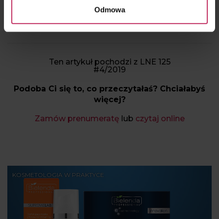
Odmowa
Ten artykuł pochodzi z LNE 125
#4/2019
Podoba Ci się to, co przeczytałaś? Chciałabyś
więcej?
Zamów prenumeratę
lub
czytaj online
KOSMETOLOGIA W PRAKTYCE