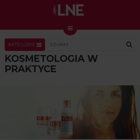
KATEGORIE
LNENEWS
KONTAKT
ZALOGUJ
SKLEP
KOSMETOLOGIA W
KONGRES I TARGI
PRAKTYCE
Skin Master w Warszawie
49. edycja w Krakowie
VIDEO
PODCAST
MAGAZYN
O NAS
PRENUMERATA