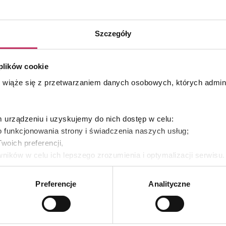
w trakcie radio- i chemioterapii? Jakie preparaty na
Szczegóły
h chemioterapię? Na te pytania odpowiada Ewa
D, podolog, współautorka „Atlasu podologicznego”
 plików cookie
s wiąże się z przetwarzaniem danych osobowych, których admi
urządzeniu i uzyskujemy do nich dostęp w celu:
 funkcjonowania strony i świadczenia naszych usług;
woich preferencji,
ników w celu ich lepszego zrozumienia i optymalizacji serwisu
yświetlania Ci naszych reklam na innych stronach.
Preferencje
Analityczne
es własne oraz naszych partnerów. Szczegółowe informacje o 
e, w jaki my i nasi partnerzy używamy plików cookies oraz o
e prywatności
.