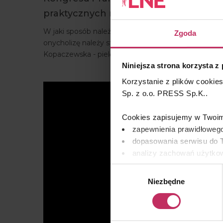
praktycznych rozwiązań.
W jaki sposób należy dbać o stopy i paznokcie osoby 
Zgoda
onycholizę należy stosować u osób przechodzącyc
Kopaczewska - pielęgniarka w Klinice Onkologii CZ
Niniejsza strona korzysta z
Korzystanie z plików cookie
Sp. z o.o. PRESS Sp.K..
Cookies zapisujemy w Twoim 
zapewnienia prawidłowego
dopasowania serwisu do T
analizy zachowań użytkow
remarketingowym, czyli w
Wybór
Niezbędne
zgody
Wykorzystujemy pliki cooki
osobowych, w tym o sposobi
znajdziesz w naszej
Polityc