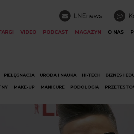
LNEnews
K
TARGI
VIDEO
PODCAST
MAGAZYN
O NAS
P
PIELĘGNACJA
URODA I NAUKA
HI-TECH
BIZNES I E
TNY
MAKE-UP
MANICURE
PODOLOGIA
PRZETESTO