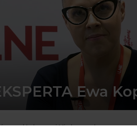
EKSPERTA Ewa Ko
dów z wykładowcami Międzynarodowego
LNE. 100% profesjonalnej wiedzy i