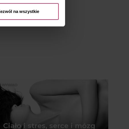
ezwól na wszystkie
WYWIAD
Ciało i stres, serce i mózg