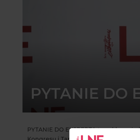
PYTANIE DO 
PYTANIE DO EKSPERTA to cykl wywia
Kongresu i Targów Kosmetologicznych 