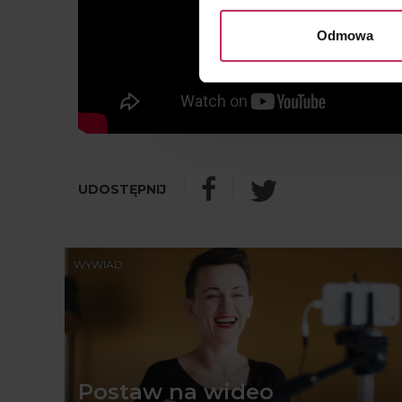
Odmowa
WYWIAD
Postaw na wideo