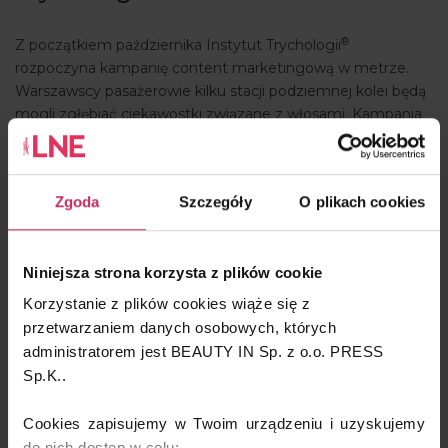
ARTYKUŁY
®
Z początkiem października Instytut Trychologii
WYDARZENIA
rozpoczyna kampanię content marketingową w metrze.
Warszawscy pasażerowie kilku stacji podziemnej kolei będą
mogli zgłębiać ciekawostki związane z włosami. Kampania
ma na celu uczyć i uświadamiać o niezwykłości ludzkiego
organizmu. Wedle szacunków z przekazem informacyjnym
zetknie się około 500 tysięcy odbiorców. Instytut
Zgoda
Szczegóły
O plikach cookies
®
Trychologii
to pierwsza w Polsce placówka specjalizująca
się w walce z łysieniem oraz schorzeniami skóry głowy
wykorzystująca innowacyjne technologie i indywidualnie
Niniejsza strona korzysta z plików cookie
opracowane zabiegi.
Korzystanie z plików cookies wiąże się z
przetwarzaniem danych osobowych, których
www.trychologia.edu.pl
administratorem jest BEAUTY IN Sp. z o.o. PRESS
Sp.K..
Cookies zapisujemy w Twoim urządzeniu i uzyskujemy
do nich dostęp w celu: