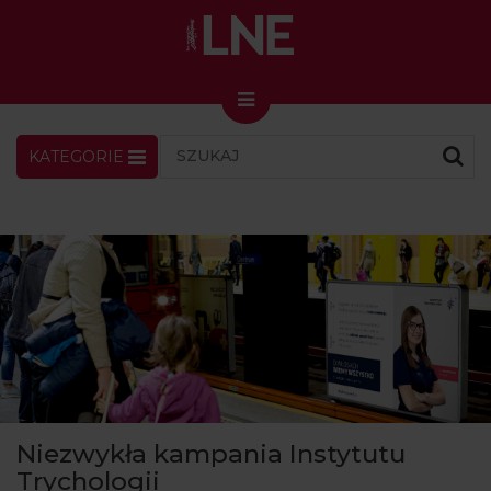
KATEGORIE
LNENEWS
KONTAKT
ZALOGUJ
SKLEP
KONGRES I TARGI
Skin Master w Warszawie
49. edycja w Krakowie
VIDEO
PODCAST
MAGAZYN
Niezwykła kampania Instytutu
O NAS
Trychologii
PRENUMERATA