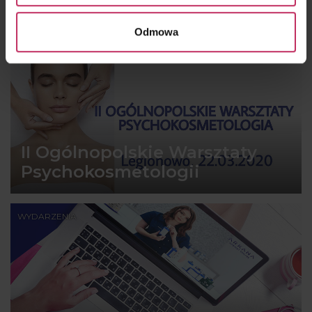
Odmowa
WYDARZENIA
II Ogólnopolskie Warsztaty
Psychokosmetologii
WYDARZENIA