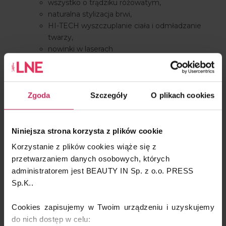
wszystko o trądziku różowatym,
naturalna stylizacja brwi,
HI-TECH wyszczuplanie ciała i odmładzanie
twarzy,
nowinki w laserach
mezoterapia w nowej odsłonie,
zabiegi w okolicy oczu
Zgoda
Szczegóły
O plikach cookies
Więcej informacji o wykładach znajdziesz w
katalogu
kongresowym
Niniejsza strona korzysta z plików cookie
Korzystanie z plików cookies wiąże się z
Cena karnetu, dostęp do materiałów na 7
przetwarzaniem danych osobowych, których
administratorem jest BEAUTY IN Sp. z o.o. PRESS
dni wynosi tylko 199 zł
Sp.K..
Prenumeratorzy magazynu LNE płacą jeszcze MNIEJ
Cookies zapisujemy w Twoim urządzeniu i uzyskujemy
Jeżeli jesteś Prenumeratorem magazynu LNE napisz
do nich dostęp w celu:
na adres
paulina@lne.pl
i odbierz swój
25% kod