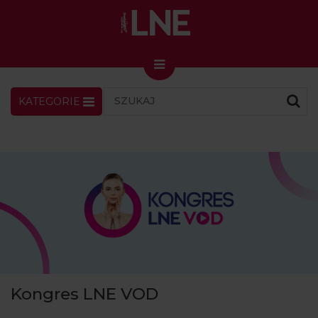
KATEGORIE
LNENEWS
KONTAKT
ZALOGUJ
SKLEP
KONGRES I TARGI
Skin Master w Warszawie
49. edycja w Krakowie
VIDEO
PODCAST
MAGAZYN
Kongres LNE VOD
O NAS
PRENUMERATA