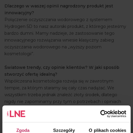
Dlaczego w waszej opinii nagrodzony produkt jest
ARTYKUŁY
innowacyjny?
Połączenie oczyszczania wodorowego z systemem
WYDARZENIA
Hydrogen 5D to nasz autorski produkt, z którego jesteśmy
bardzo dumni. Mamy nadzieje, że zastosowanie tego
innowacyjnego rozwiązania wniesie klasyczny zabieg
oczyszczania wodorowego na „wyższy poziom
kosmetologii”.
Światowe trendy, czy opinie klientów? W jaki sposób
stworzyć ofertę idealną?
Współczesna kosmetologia rozwija się w zawrotnym
tempie, za którym staramy się cały czas nadążać. We
wszystkim trzeba jednak znaleźć złoty środek, dlatego
nigdy nie zapominamy przy tym o potrzebach i opiniach
naszych klientów.
Jakie 3 słowa najlepiej opisują Państwa firmę?
Funkcjonalność. Innowacyjność. Jakość.
Zgoda
Szczegóły
O plikach cookies