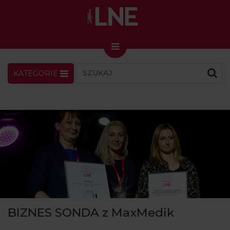
KATEGORIE
LNENEWS
KONTAKT
ZALOGUJ
SKLEP
KONGRES I TARGI
Skin Master w Warszawie
49. edycja w Krakowie
VIDEO
PODCAST
MAGAZYN
BIZNES SONDA z MaxMedik
O NAS
PRENUMERATA