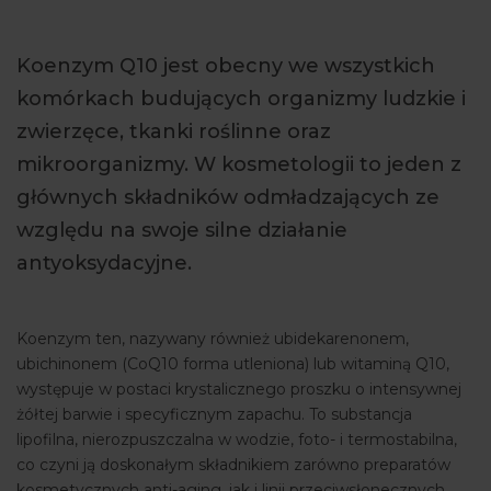
ARTYKUŁY
Koenzym Q10 jest obecny we wszystkich
WYDARZENIA
komórkach budujących organizmy ludzkie i
zwierzęce, tkanki roślinne oraz
mikroorganizmy. W kosmetologii to jeden z
głównych składników odmładzających ze
względu na swoje silne działanie
antyoksydacyjne.
Koenzym ten, nazywany również ubidekarenonem,
ubichinonem (CoQ10 forma utleniona) lub witaminą Q10,
występuje w postaci krystalicznego proszku o intensywnej
żółtej barwie i specyficznym zapachu. To substancja
lipofilna, nierozpuszczalna w wodzie, foto- i termostabilna,
co czyni ją doskonałym składnikiem zarówno preparatów
kosmetycznych anti-aging, jak i linii przeciwsłonecznych.