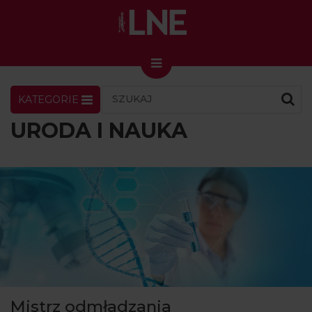
KATEGORIE
LNENEWS
KONTAKT
ZALOGUJ
SKLEP
URODA I NAUKA
KONGRES I TARGI
Skin Master w Warszawie
49. edycja w Krakowie
VIDEO
PODCAST
MAGAZYN
O NAS
Mistrz odmładzania
PRENUMERATA