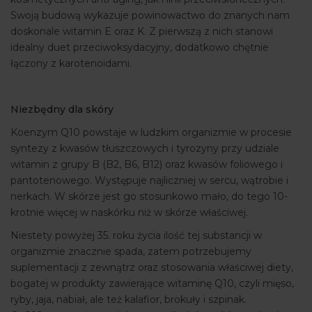
Swoją budową wykazuje powinowactwo do znanych nam
doskonale witamin E oraz K. Z pierwszą z nich stanowi
idealny duet przeciwoksydacyjny, dodatkowo chętnie
łączony z karotenoidami.
Niezbędny dla skóry
Koenzym Q10 powstaje w ludzkim organizmie w procesie
syntezy z kwasów tłuszczowych i tyrozyny przy udziale
witamin z grupy B (B2, B6, B12) oraz kwasów foliowego i
pantotenowego. Występuje najliczniej w sercu, wątrobie i
nerkach. W skórze jest go stosunkowo mało, do tego 10-
krotnie więcej w naskórku niż w skórze właściwej.
Niestety powyżej 35. roku życia ilość tej substancji w
organizmie znacznie spada, zatem potrzebujemy
suplementacji z zewnątrz oraz stosowania właściwej diety,
bogatej w produkty zawierające witaminę Q10, czyli mięso,
ryby, jaja, nabiał, ale też kalafior, brokuły i szpinak.