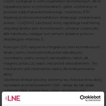
CoQ10 występuje w wielu organellach komórkowych, ale w
największej ilości w mitochondriach, gdzie uczestniczy w
procesie oddychania komórkowego i tworzeniu ATP.
Najsilniej przeciwwolnorodnikowo działa jego zredukowana
postać – CoQ10H2 (ubichinol), który zapobiega nadmiernej
oksydacji lipidów błon komórkowych, ochrania cząsteczkę
alfa-tokoferolu, nasilając tym samym działanie przeciw -
oksydacyjne witaminy E.
Koenzym Q10 wpływa na integralność błon komórkowych,
dzięki czemu chroni komórki przed szkodliwymi
czynnikami, utratą cennych pierwiastków, takich jak
magnez, potas czy wapń, oraz przed odwodnieniem. Ten
mechanizm jest niezmiernie ważny dla funkcjonowania
skóry.
Ubichinon blokuje procesy starzenia się i fotostarzenia skóry
wywołane promieniowaniem UVA – dzieje się tak dzięki
ochronie DNA, ograniczeniu utraty glutationu oraz
obniżeniu stanu zapalnego powodowanego przez
promieniowanie słoneczne. Hamuje też aktywność