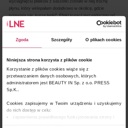
wyciagnięciu płatków z saszetki zostało w niej trochę
płynu, który wklepałam dodatkowo w okolicę, gdzie
pojawiają się „kurze łapki”. Efekt kuracji jest widoczny od
razu – także poprzeczka została zawieszona naprawdę
wysoko. Brawo Thalgo!
Paulina Maciejewska-Jurek
Zgoda
Szczegóły
O plikach cookies
Niniejsza strona korzysta z plików cookie
Korzystanie z plików cookies wiąże się z
przetwarzaniem danych osobowych, których
administratorem jest BEAUTY IN Sp. z o.o. PRESS
Sp.K..
Cookies zapisujemy w Twoim urządzeniu i uzyskujemy
do nich dostęp w celu:
zapewnienia prawidłowego funkcjonowania strony i
świadczenia naszych usług;