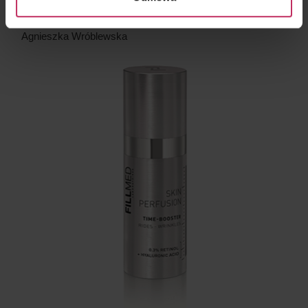
i odżywia skórę. Polecam!
Agnieszka Wróblewska