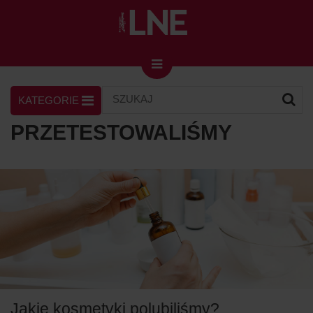
KATEGORIE
LNENEWS
KONTAKT
ZALOGUJ
SKLEP
PRZETESTOWALIŚMY
KONGRES I TARGI
Skin Master w Warszawie
49. edycja w Krakowie
VIDEO
PODCAST
MAGAZYN
O NAS
Jakie kosmetyki polubiliśmy?