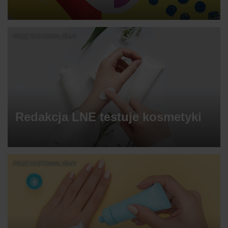
PRZETESTOWALIŚMY
Redakcja LNE testuje kosmetyki
PRZETESTOWALIŚMY