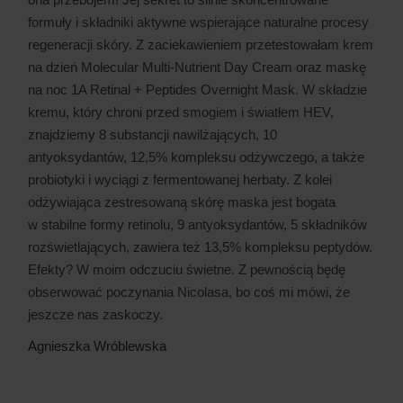
formuły i składniki aktywne wspierające naturalne procesy
regeneracji skóry. Z zaciekawieniem przetestowałam krem
na dzień Molecular Multi-Nutrient Day Cream oraz maskę
na noc 1A Retinal + Peptides Overnight Mask. W składzie
kremu, który chroni przed smogiem i światłem HEV,
znajdziemy 8 substancji nawilżających, 10
antyoksydantów, 12,5% kompleksu odżywczego, a także
probiotyki i wyciągi z fermentowanej herbaty. Z kolei
odżywiająca zestresowaną skórę maska jest bogata
w stabilne formy retinolu, 9 antyoksydantów, 5 składników
rozświetlających, zawiera też 13,5% kompleksu peptydów.
Efekty? W moim odczuciu świetne. Z pewnością będę
obserwować poczynania Nicolasa, bo coś mi mówi, że
jeszcze nas zaskoczy.
Agnieszka Wróblewska