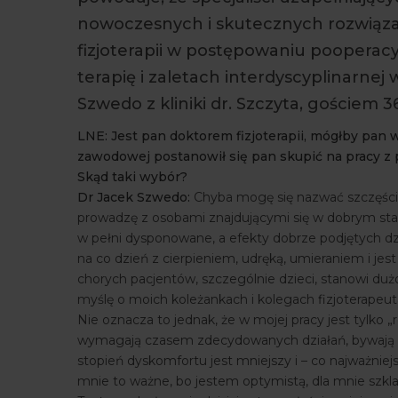
nowoczesnych i skutecznych rozwiąza
fizjoterapii w postępowaniu poopera
terapię i zaletach interdyscyplinarne
Szwedo z kliniki dr. Szczyta, gościem 
LNE: Jest pan doktorem fizjoterapii, mógłby pan w
zawodowej postanowił się pan skupić na pracy z 
Skąd taki wybór?
Dr Jacek Szwedo:
Chyba mogę się nazwać szczęściar
prowadzę z osobami znajdującymi się w dobrym stan
w pełni dysponowane, a efekty dobrze podjętych dz
na co dzień z cierpieniem, udręką, umieraniem i je
chorych pacjentów, szczególnie dzieci, stanowi du
myślę o moich koleżankach i kolegach fizjoterapeut
Nie oznacza to jednak, że w mojej pracy jest tylko 
wymagają czasem zdecydowanych działań, bywają e
stopień dyskomfortu jest mniejszy i – co najważniej
mnie to ważne, bo jestem optymistą, dla mnie szkl