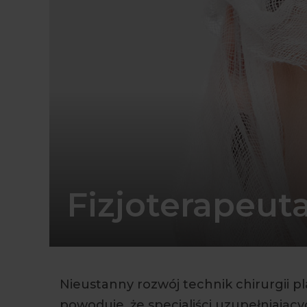
Fizjoterapeut
Nieustanny rozwój technik chirurgii pl
powoduje, że specjaliści uzupełniając