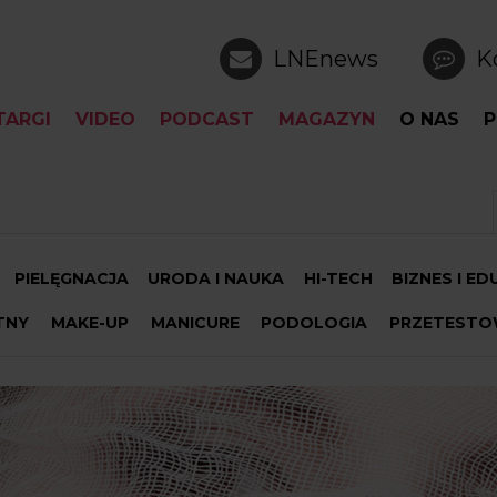
LNEnews
K
TARGI
VIDEO
PODCAST
MAGAZYN
O NAS
P
PIELĘGNACJA
URODA I NAUKA
HI-TECH
BIZNES I E
TNY
MAKE-UP
MANICURE
PODOLOGIA
PRZETESTO