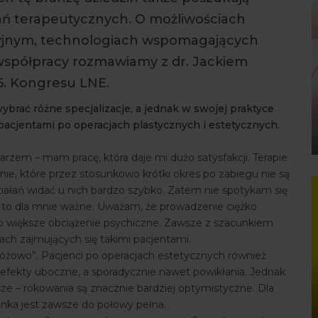
ń terapeutycznych. O możliwościach
cyjnym, technologiach wspomagających
j współpracy rozmawiamy z dr. Jackiem
36. Kongresu LNE.
ybrać różne specjalizacje, a jednak w swojej praktyce
pacjentami po operacjach plastycznych i estetycznych.
zem – mam pracę, która daje mi dużo satysfakcji. Terapie
ie, które przez stosunkowo krótki okres po zabiegu nie są
iałań widać u nich bardzo szybko. Zatem nie spotykam się
st to dla mnie ważne. Uważam, że prowadzenie ciężko
żo większe obciążenie psychiczne. Zawsze z szacunkiem
ach zajmujących się takimi pacjentami.
„różowo”. Pacjenci po operacjach estetycznych również
fekty uboczne, a sporadycznie nawet powikłania. Jednak
sze – rokowania są znacznie bardziej optymistyczne. Dla
anka jest zawsze do połowy pełna.