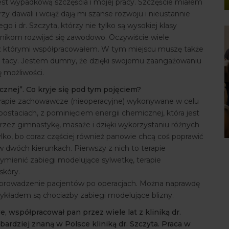
 jest wypadkową szczęścia i mojej pracy. Szczęście miałem
y dawali i wciąż dają mi szanse rozwoju i nieustannie
i dr. Szczyta, którzy nie tylko są wysokiej klasy
nikom rozwijać się zawodowo. Oczywiście wiele
 z którymi współpracowałem. W tym miejscu muszę także
ej tacy. Jestem dumny, że dzięki swojemu zaangażowaniu
 możliwości.
ycznej”. Co kryje się pod tym pojęciem?
terapie zachowawcze (nieoperacyjne) wykonywane w celu
ostaciach, z pominięciem energii chemicznej, która jest
zez gimnastykę, masaże i dzięki wykorzystaniu różnych
ylko, bo coraz częściej również panowie chcą coś poprawić
 dwóch kierunkach. Pierwszy z nich to terapie
mienić zabiegi modelujące sylwetkę, terapie
 skóry.
st prowadzenie pacjentów po operacjach. Można naprawdę
zykładem są chociażby zabiegi modelujące blizny.
 współpracował pan przez wiele lat z kliniką dr.
ardziej znaną w Polsce kliniką dr. Szczyta. Praca w