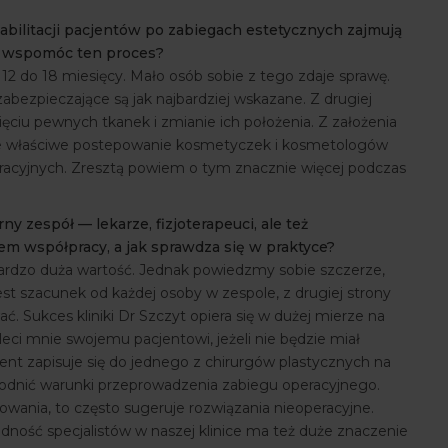
bilitacji pacjentów po zabiegach estetycznych zajmują
ą wspomóc ten proces?
12 do 18 miesięcy. Mało osób sobie z tego zdaje sprawę.
abezpieczające są jak najbardziej wskazane. Z drugiej
ięciu pewnych tkanek i zmianie ich położenia. Z założenia
, że właściwe postepowanie kosmetyczek i kosmetologów
acyjnych. Zresztą powiem o tym znacznie więcej podczas
ny zespół — lekarze, fizjoterapeuci, ale też
rem współpracy, a jak sprawdza się w praktyce?
bardzo duża wartość. Jednak powiedzmy sobie szczerze,
est szacunek od każdej osoby w zespole, z drugiej strony
ć. Sukces kliniki Dr Szczyt opiera się w dużej mierze na
leci mnie swojemu pacjentowi, jeżeli nie będzie miał
ent zapisuje się do jednego z chirurgów plastycznych na
zgodnić warunki przeprowadzenia zabiegu operacyjnego.
owania, to często sugeruje rozwiązania nieoperacyjne.
dność specjalistów w naszej klinice ma też duże znaczenie