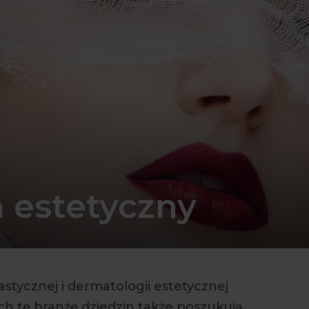
a estetyczny
astycznej i dermatologii estetycznej
ych tę branżę dziedzin także poszukują