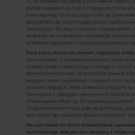
To, że znalazłem się dzisiaj w tym właśnie miejscu,
przede wszystkim do ludzi z mojego otoczenia, którz
mnie wspierają Tu muszę wspomnieć dr. Sankowskiego 
specjalistami, ale też pomagają swoim współpracow
zawdzięczam też innym lekarzom i pielęgniarkom,
podkreślić, że nie dostałem wszystkiego na srebrn
potrafiłem odpowiednio wykorzystać pojawiające się
Pana pracę określa się mianem „fizjoterapii estet
Dla mnie hasło „fizjoterapia estetyczna” oznacza 
poprawy urody i wykorzystujące energię w różnych p
domeną farmakoterapii. W prostszych słowach: popr
urządzeń staram się poprawić urodę pań, choć nie t
w swoim wygladzie. Moje działania prowadzone są w
niezwiązane z zabiegami operacyjnymi. Można tu wy
zmniejszające cellulit czy też poprawiające jędrność
Drugim kierunkiem, który staje się dominujący, je
dużo zrobić, aby wspomóc działanie operacyjne. Pr
Ma pan niemal 20-letnie doświadczenie zawodowe,
Sankowskiego, dziś jest pan związany z chyba najb