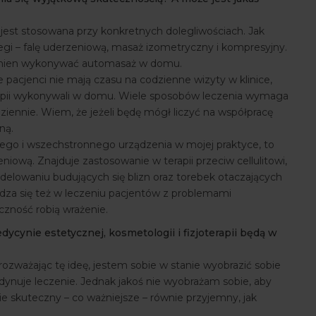
?
jest stosowana przy konkretnych dolegliwościach. Jak
iegi – falę uderzeniową, masaż izometryczny i kompresyjny.
owinien wykonywać automasaż w domu.
acjenci nie mają czasu na codzienne wizyty w klinice,
erapii wykonywali w domu. Wiele sposobów leczenia wymaga
iennie. Wiem, że jeżeli będę mógł liczyć na współpracę
ną.
lnego i wszechstronnego urządzenia w mojej praktyce, to
niową. Znajduje zastosowanie w terapii przeciw cellulitowi,
delowaniu budujących się blizn oraz torebek otaczających
dza się też w leczeniu pacjentów z problemami
eczność robią wrażenie.
ynie estetycznej, kosmetologii i fizjoterapii będą w
rozważając tę ideę, jestem sobie w stanie wyobrazić sobie
dynuje leczenie. Jednak jakoś nie wyobrażam sobie, aby
skuteczny – co ważniejsze – równie przyjemny, jak