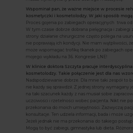
Wspominał pan, że ważne miejsce w procesie reha
kosmetyczki i kosmetolodzy. W jaki sposób mog
Proces gojenia po zabiegach operacyjnych trwa od 
W tym czasie dobrze dobrana pielęgnacja i zabiegi z
strony działanie chirurgiczne często polega na usun
nie poprawiają ich kondycji. Nie mam wątpliwości
może wspomagać trofikę tkanek po zabiegach oper
mojego wykładu na 36. Kongresie LNE!
W klinice doktora Szczyta pracuje interdyscyplinar
kosmetolodzy. Takie połączenie jest dla nas wzo
Nadspodziewanie dobrze. Dla mnie taki zespół to 
nie każdy się sprawdził. Z jednej strony wymagany j
na taki szacunek każdy z nas musiał sobie zapracowa
uczciwości i rzetelności wobec pacjenta. Nikt nie po
przekonania do moich umiejętności. Zazwyczaj pacj
konsultacje. Ten udziela informacji, bada i może u
Jeżeli jednak nie ma przekonania do takiego postęp
Mogą to być zabiegi, gimnastyka lub dieta. Różnoro