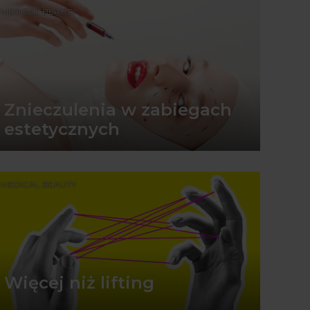
MEDICAL BEAUTY
Znieczulenia w zabiegach
estetycznych
MEDICAL BEAUTY
Więcej niż lifting