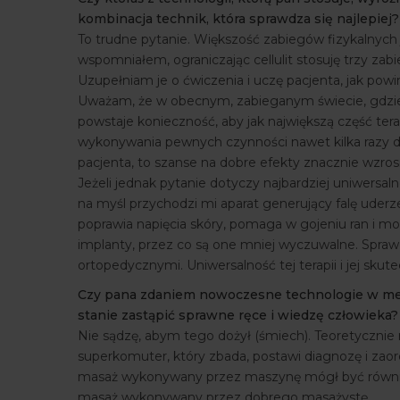
kombinacja technik, która sprawdza się najlepiej
To trudne pytanie. Większość zabiegów fizykalnych 
wspomniałem, ograniczając cellulit stosuję trzy zab
Uzupełniam je o ćwiczenia i uczę pacjenta, jak p
Uważam, że w obecnym, zabieganym świecie, gdzie p
powstaje konieczność, aby jak największą część t
wykonywania pewnych czynności nawet kilka razy dz
pacjenta, to szanse na dobre efekty znacznie wzros
Jeżeli jednak pytanie dotyczy najbardziej uniwersa
na myśl przychodzi mi aparat generujący falę uderze
poprawia napięcia skóry, pomaga w gojeniu ran i mo
implanty, przez co są one mniej wyczuwalne. Spraw
ortopedycznymi. Uniwersalność tej terapii i jej skut
Czy pana zdaniem nowoczesne technologie w medyc
stanie zastąpić sprawne ręce i wiedzę człowieka?
Nie sądzę, abym tego dożył (śmiech). Teoretycznie 
superkomuter, który zbada, postawi diagnozę i zaor
masaż wykonywany przez maszynę mógł być równie 
masaż wykonywany przez dobrego masażystę.