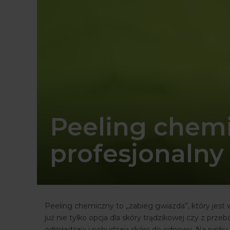
Peeling chemi
profesjonalny
Peeling chemiczny to „zabieg gwiazda”, który jest w
już nie tylko opcja dla skóry trądzikowej czy z prz
odmładzają i pobudzają skórę do odnowy. Na rynku do