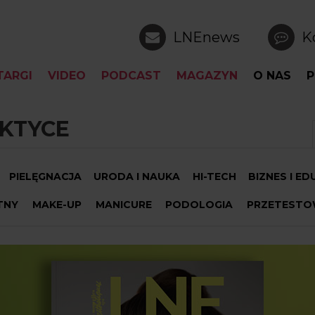
LNEnews
K
TARGI
VIDEO
PODCAST
MAGAZYN
O NAS
P
KTYCE
PIELĘGNACJA
URODA I NAUKA
HI-TECH
BIZNES I E
TNY
MAKE-UP
MANICURE
PODOLOGIA
PRZETESTO