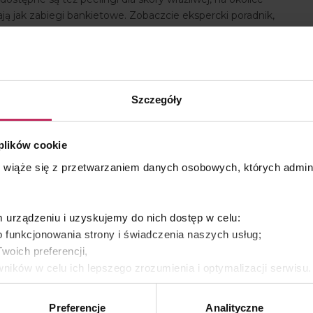
ają jak zabiegi bankietowe. Zobaczcie ekspercki poradnik,
 pełni wykorzystać potencjał tych zabiegów!
Szczegóły
 plików cookie
s wiąże się z przetwarzaniem danych osobowych, których admi
urządzeniu i uzyskujemy do nich dostęp w celu:
 funkcjonowania strony i świadczenia naszych usług;
woich preferencji,
ników w celu ich lepszego zrozumienia i optymalizacji serwisu
yświetlania Ci naszych reklam na innych stronach.
Preferencje
Analityczne