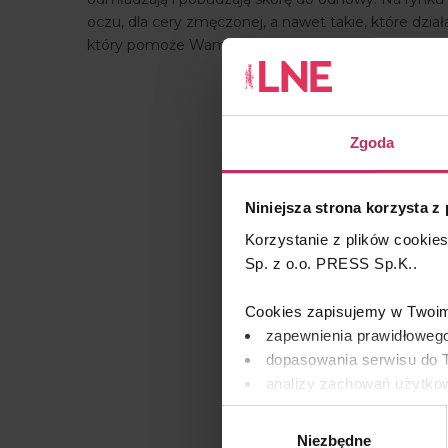
oczu, dla cery zmęczonej, a nawet takie, które dział
który pomoże Wam odświeżyć peelingową ofertę i w
Zgoda
Niniejsza strona korzysta z
Korzystanie z plików cookie
Sp. z o.o. PRESS Sp.K..
Cookies zapisujemy w Twoim 
zapewnienia prawidłowego
dopasowania serwisu do T
analizy zachowań użytkow
remarketingowym, czyli w
Wybór
Niezbędne
zgody