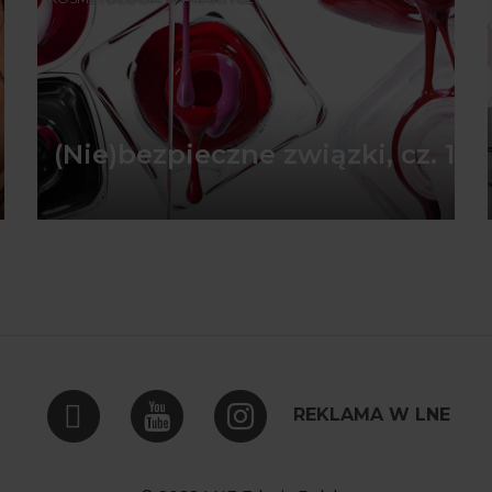
(Nie)bezpieczne związki, cz. 1
REKLAMA W LNE