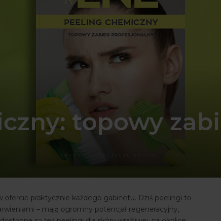
czny: topowy zab
 ofercie praktycznie każdego gabinetu. Dziś peelingi to
ebarwieniami – mają ogromny potencjał regeneracyjny,
stępne są też peelingi dla skóry wrażliwej, na okolice