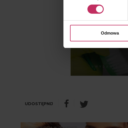
Wykorzystujemy pliki cooki
osobowych, w tym o sposobi
znajdziesz w naszej
Polityc
Odmowa
KOSMETOLOGIA W PRAKTYCE