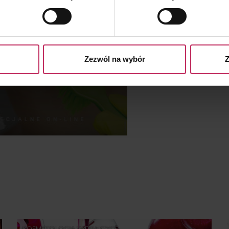
es własne oraz naszych partnerów. Szczegółowe informacje o 
e, w jaki my i nasi partnerzy używamy plików cookies oraz o
e prywatności
.
Zezwól na wybór
Z
KOSMETOLOGIA W PRAKTYCE