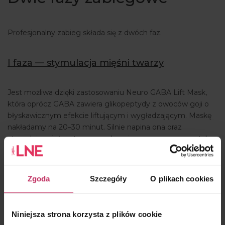
Profesjonalny zabieg składa się z dwóch faz.
I faza — stymulacja mięśni twarzy
Jest możliwa dzięki zastosowaniu Neuro GABA Lift Mask,
która oprócz GABA zawiera glikopeptydy z owoców goji o
błyskawicznym efekcie liftującym i wygładzającym. Maskę
nakładamy na 20–30 minut. Silnie napina ona oraz
stymuluje mięśnie twarzy, wykonując pasywną gimnastykę.
Nie tylko pobudza krążenie i dotlenia, ale również usuwa
nagromadzone w skórze toksyny. Ten produkt
przygotowuje skórę do nałożenia neuropeelingu.
Zgoda
Szczegóły
O plikach cookies
II faza — neuropeeling
Niniejsza strona korzysta z plików cookie