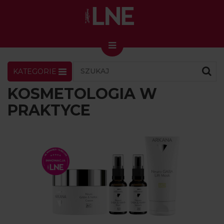
KATEGORIE
LNENEWS
KONTAKT
ZALOGUJ
SKLEP
KOSMETOLOGIA W
KONGRES I TARGI
PRAKTYCE
Skin Master w Warszawie
49. edycja w Krakowie
VIDEO
PODCAST
MAGAZYN
O NAS
PRENUMERATA