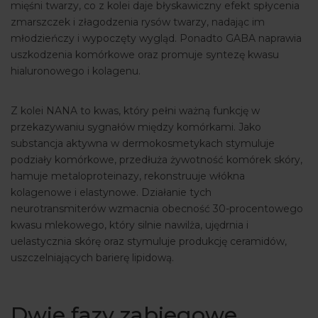
mięśni twarzy, co z kolei daje błyskawiczny efekt spłycenia
zmarszczek i złagodzenia rysów twarzy, nadając im
młodzieńczy i wypoczęty wygląd. Ponadto GABA naprawia
uszkodzenia komórkowe oraz promuje syntezę kwasu
hialuronowego i kolagenu.
Z kolei NANA to kwas, który pełni ważną funkcję w
przekazywaniu sygnałów między komórkami. Jako
substancja aktywna w dermokosmetykach stymuluje
podziały komórkowe, przedłuża żywotność komórek skóry,
hamuje metaloproteinazy, rekonstruuje włókna
kolagenowe i elastynowe. Działanie tych
neurotransmiterów wzmacnia obecność 30-procentowego
kwasu mlekowego, który silnie nawilża, ujędrnia i
uelastycznia skórę oraz stymuluje produkcję ceramidów,
uszczelniających barierę lipidową.
Dwie fazy zabiegowe