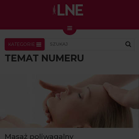
KATEGORIE
LNENEWS
KONTAKT
ZALOGUJ
SKLEP
TEMAT NUMERU
KONGRES I TARGI
Skin Master w Warszawie
49. edycja w Krakowie
VIDEO
PODCAST
MAGAZYN
O NAS
Masaż poliwagalny
PRENUMERATA