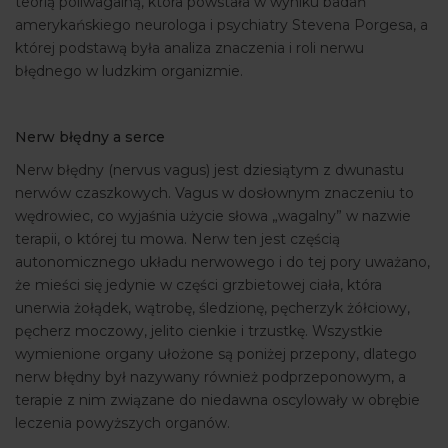
teorią poliwagalną, która powstała w wyniku badań
amerykańskiego neurologa i psychiatry Stevena Porgesa, a
której podstawą była analiza znaczenia i roli nerwu
błędnego w ludzkim organizmie.
Nerw błędny a serce
Nerw błędny (nervus vagus) jest dziesiątym z dwunastu
nerwów czaszkowych. Vagus w dosłownym znaczeniu to
wędrowiec, co wyjaśnia użycie słowa „wagalny” w nazwie
terapii, o której tu mowa. Nerw ten jest częścią
autonomicznego układu nerwowego i do tej pory uważano,
że mieści się jedynie w części grzbietowej ciała, która
unerwia żołądek, wątrobę, śledzionę, pęcherzyk żółciowy,
pęcherz moczowy, jelito cienkie i trzustkę. Wszystkie
wymienione organy ułożone są poniżej przepony, dlatego
nerw błędny był nazywany również podprzeponowym, a
terapie z nim związane do niedawna oscylowały w obrębie
leczenia powyższych organów.