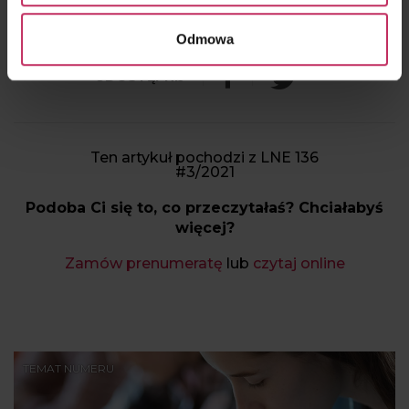
Terapii Manualnych.
Odmowa
Ten artykuł pochodzi z LNE 136
#3/2021
Podoba Ci się to, co przeczytałaś? Chciałabyś
więcej?
Zamów prenumeratę
lub
czytaj online
TEMAT NUMERU