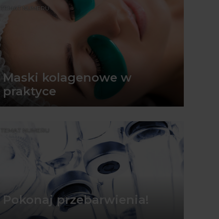
TEMAT NUMERU
Maski kolagenowe w
praktyce
TEMAT NUMERU
Pokonaj przebarwienia!