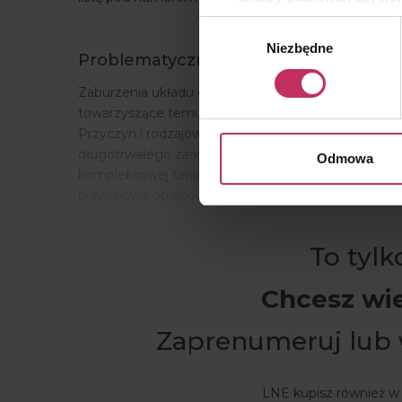
remarketingowym, czyli w
Wybór
Niezbędne
zgody
Problematyczne obrzęki
Wykorzystujemy pliki cooki
osobowych, w tym o sposobi
Zaburzenia układu chłonnego stanowią przyczynę k
znajdziesz w naszej
Polityc
towarzyszące temu uczucie ciężkości nóg. Opuchnięt
Przyczyn i rodzajów obrzęku jest wiele i często ic
długotrwałego zaangażowania. W tej walce manualn
Odmowa
kompleksowej terapii przeciwobrzękowej jest nieo
prawidłowe opracowanie poszczególnych obszarów c
nóg.
To tyl
Chcesz wi
Zaprenumeruj lub
LNE kupisz również w