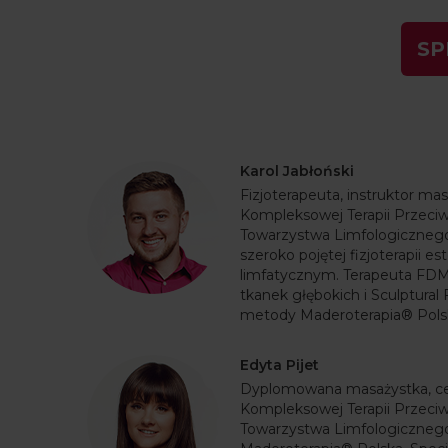
S
Karol Jabłoński
Fizjoterapeuta, instruktor ma
Kompleksowej Terapii Przeci
Towarzystwa Limfologicznego. 
szeroko pojętej fizjoterapii es
limfatycznym. Terapeuta FDM,
tkanek głębokich i Sculptural 
metody Maderoterapia® Pols
Edyta Pijet
Dyplomowana masażystka, ce
Kompleksowej Terapii Przeci
Towarzystwa Limfologiczneg