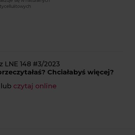
lizuje się w naturalnych
tycellulitowych
z LNE 148 #3/2023
 przeczytałaś? Chciałabyś więcej?
lub
czytaj online