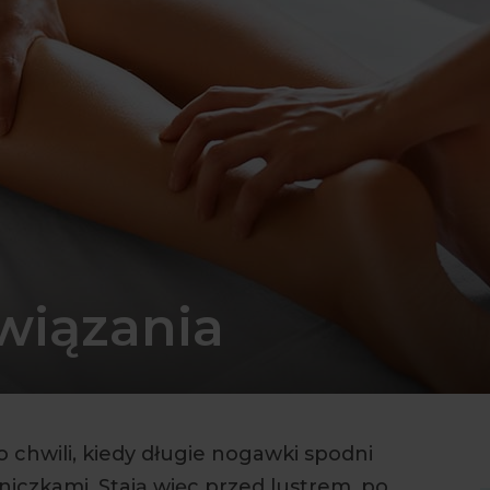
wiązania
 chwili, kiedy długie nogawki spodni
iczkami. Stają więc przed lustrem, po