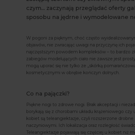
czym… zaczynają przeglądać oferty g
sposobu na jędrne i wymodelowane no
W pogoni za pięknym, choć często wyidealizowanym w
objawów, nie zwracając uwagi na przyczynę ich pojawi
najczęstszym powodem kompleksów – to bardzo zł
zabiegów modelujących ciało nie zawsze jest prosty
mogą uporać się nie tylko ze „skórką pomarańczow
kosmetycznymi w obrębie kończyn dolnych.
Co na pajączki?
Piękne nogi to zdrowe nogi. Brak akceptacji i niez
borykają się z chorobami układu krążeniowego czy 
kobiet są teleangiektazje, czyli rozszerzone drobn
naczyniowymi. Ich lokalizacja oraz rozległość świad
Teleangiektazje pojawiają się częściej u kobiet ni