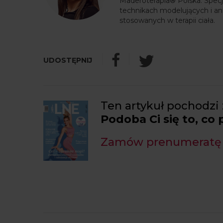
Maderoterapia® Polska. Specja
technikach modelujących i an
stosowanych w terapii ciała.
Ten artykuł pochodzi 
Podoba Ci się to, co
Zamów prenumeratę