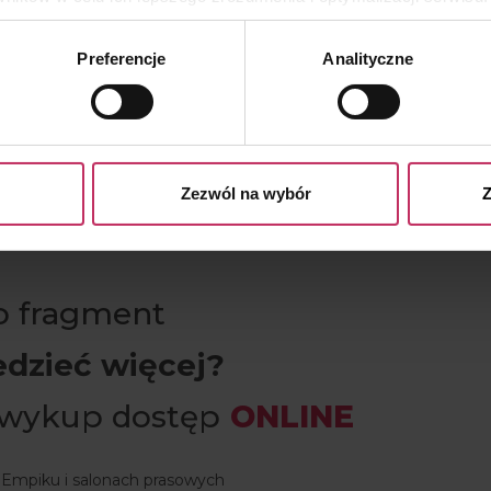
yświetlania Ci naszych reklam na innych stronach.
Preferencje
Analityczne
es własne oraz naszych partnerów. Szczegółowe informacje o 
e, w jaki my i nasi partnerzy używamy plików cookies oraz o
olejnego dużego problemu, jakim są obrzęki oraz często
e prywatności
.
e nogi stanowczo nie skłaniają do odsłaniania ich latem.
h leczenie wymaga od nas systematycznego i
a praca certyfikowanego terapeuty z zakresu
Zezwól na wybór
Z
ceniona. Odpowiedni dobór technik drenażu manualnego,
iała prowadzi do zmniejszenia obrzęku i wyszczuplenia
ko fragment
edzieć więcej?
 wykup dostęp
ONLINE
 Empiku i salonach prasowych