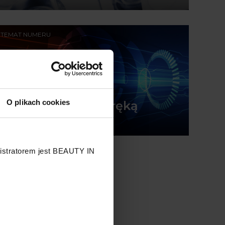
TEMAT NUMERU
O plikach cookies
Prawa fizyki pod ręką
nistratorem jest BEAUTY IN
.