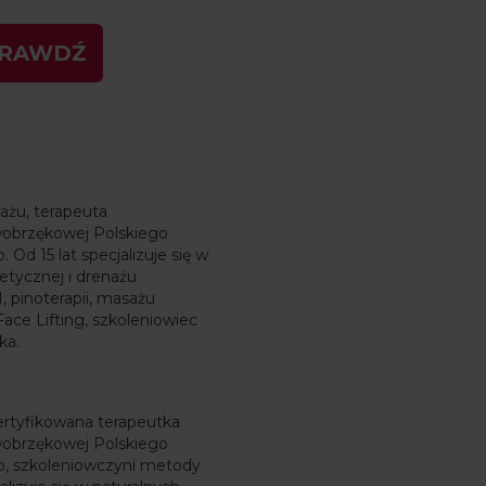
PRAWDŹ
sażu, terapeuta
wobrzękowej Polskiego
Od 15 lat specjalizuje się w
tetycznej i drenażu
 pinoterapii, masażu
Face Lifting, szkoleniowiec
ka.
rtyfikowana terapeutka
wobrzękowej Polskiego
o, szkoleniowczyni metody