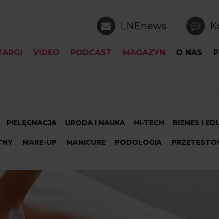
LNEnews
K
TARGI
VIDEO
PODCAST
MAGAZYN
O NAS
P
PIELĘGNACJA
URODA I NAUKA
HI-TECH
BIZNES I E
TNY
MAKE-UP
MANICURE
PODOLOGIA
PRZETESTO