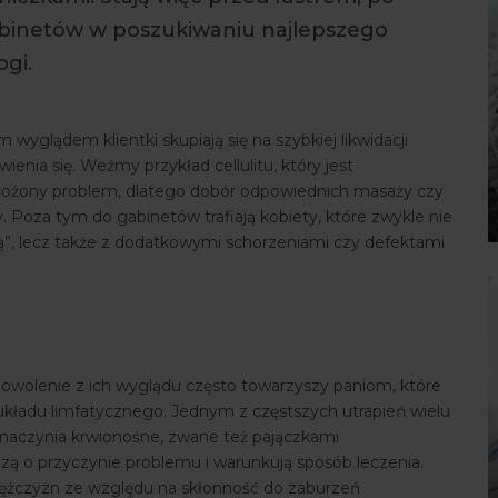
abinetów w poszukiwaniu najlepszego
gi.
yglądem klientki skupiają się na szybkiej likwidacji
enia się. Weźmy przykład cellulitu, który jest
ożony problem, dlatego dobór odpowiednich masaży czy
. Poza tym do gabinetów trafiają kobiety, które zwykle nie
ą”, lecz także z dodatkowymi schorzeniami czy defektami
adowolenie z ich wyglądu często towarzyszy paniom, które
układu limfatycznego. Jednym z częstszych utrapień wielu
e naczynia krwionośne, zwane też pajączkami
czą o przyczynie problemu i warunkują sposób leczenia.
ż mężczyzn ze względu na skłonność do zaburzeń