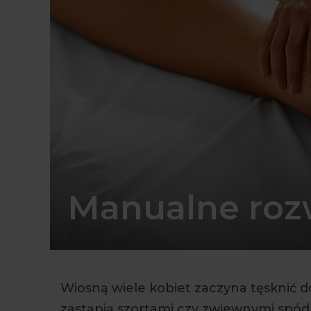
Manualne roz
Wiosną wiele kobiet zaczyna tęsknić do
zastąpią szortami czy zwiewnymi spódn