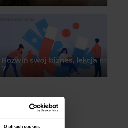
BIZNES I EDUKACJA
Rozwiń swój biznes, lekcja nr
7
O plikach cookies