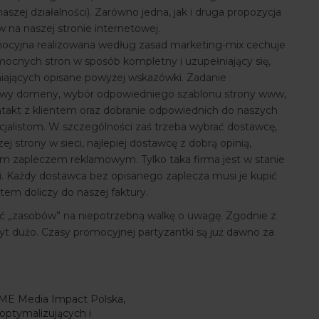
szej działalności). Zarówno jedna, jak i druga propozycja
na naszej stronie internetowej.
mocyjna realizowana według zasad marketing-mix cechuje
cnych stron w sposób kompletny i uzupełniający się,
iających opisane powyżej wskazówki. Zadanie
azwy domeny, wybór odpowiedniego szablonu strony www,
takt z klientem oraz dobranie odpowiednich do naszych
jalistom. W szczególności zaś trzeba wybrać dostawcę,
j strony w sieci, najlepiej dostawcę z dobrą opinią,
m zapleczem reklamowym. Tylko taka firma jest w stanie
i. Każdy dostawca bez opisanego zaplecza musi je kupić
otem doliczy do naszej faktury.
ać „zasobów” na niepotrzebną walkę o uwagę. Zgodnie z
yt dużo. Czasy promocyjnej partyzantki są już dawno za
.
SME Media Impact Polska,
optymalizujących i