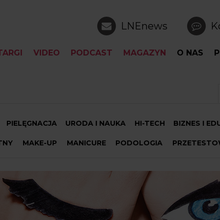
LNEnews
K
TARGI
VIDEO
PODCAST
MAGAZYN
O NAS
P
PIELĘGNACJA
URODA I NAUKA
HI-TECH
BIZNES I E
TNY
MAKE-UP
MANICURE
PODOLOGIA
PRZETESTO