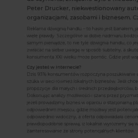
Peter Drucker, niekwestionowany auto
organizacjami, zasobami i biznesem. Cz
Reklama dźwignią handlu – to hasło jest banałem, j
wiele prawdy. Szczególnie w dobie nadmiaru bodźców
samym pieniądze, to nie tyle dźwignia handlu, co jeg
zwracać na siebie uwagę w sposób subtelny, a skut
konsumenta XXI wieku może pomóc. Gdzie jest wspó
Czy jesteś w Internecie?
Dziś 93% konsumentów rozpoczyna poszukiwanie us
szuka w sieci również lokalnych biznesów. Jeśli chce
propozycje dla małych i średnich przedsiębiorców, b
Dokonując analizy możliwości i szans przez pryzmat
jeżeli prowadzimy biznes w oparciu o stacjonarną pl
odpowiednim miejscu, gdzie możliwy jest potencjaln
odpowiednio widoczny, a oferta odpowiadała cen
prawdopodobnie sprawią, iż lokalnie wyróżnimy się 
zainteresowanie ze strony potencjalnych klientów.