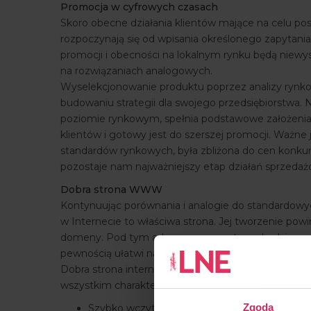
Promocja w cyfrowych czasach
Skoro obecne działania klientów mające na celu po
rozpoczynają się od wpisania określonego zapytani
promocji i obecności na lokalnym rynku będą niewys
na rozwiązaniach analogowych.
Wyselekcjonowanie produktu poprzez analizy rynko
budowaniu strategii dla swojego przedsiębiorstwa. N
poziomie rynkowym, spełnia podstawowe założenia 
klientów i gotowy jest do szerszej promocji. Ważne 
standardów rynkowych, była zbliżona do cen konkur
pozostaje nam najważniejszy etap działań sprzedaż
Dobra strona WWW
Kontynuując porównania i analogie do standardowyc
w Internecie to właściwa strona. Jej tworzenie po
domeny. Pod tym adresem nasza strona będzie wysz
pewnością ułatwi nam start oraz obecność w sieci.
Dobra strona internetowa to strona odpowiadająca f
wszystkim charakteryzująca się poniższymi paramet
Zgoda
Szybko wczytuje się zarówno na urządzenia sta