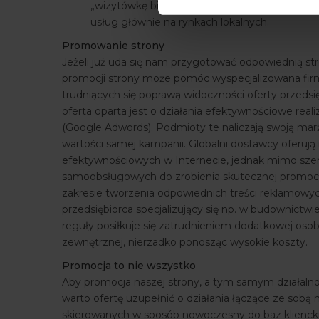
„wizytówkę biznesową”, np. zumi.pl, wizytów
usług głównie na rynkach lokalnych.
Promowanie strony
Jeżeli już uda się nam przygotować odpowiednią str
promocji strony może pomóc wyspecjalizowana firm
trudniących się poprawą widoczności oferty przedsi
oferta oparta jest o działania efektywnościowe r
(Google Adwords). Podmioty te naliczają swoją mar
wartości samej kampanii. Globalni dostawcy oferuj
efektywnościowych w Internecie, jednak mimo szer
samoobsługowych do zrobienia skutecznej promocji
zakresie tworzenia odpowiednich treści reklamowych
przedsiębiorca specjalizujący się np. w budownictwi
reguły posiłkuje się zatrudnieniem dodatkowej osoby 
zewnętrznej, nierzadko ponosząc wysokie koszty.
Promocja to nie wszystko
Aby promocja naszej strony, a tym samym działalno
warto ofertę uzupełnić o działania łączące ze sobą
skierowanych w sposób nowoczesny do baz kliencki