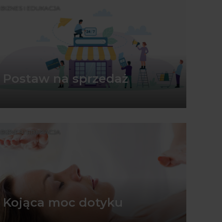
BIZNES I EDUKACJA
Postaw na sprzedaż
BIZNES I EDUKACJA
Kojąca moc dotyku