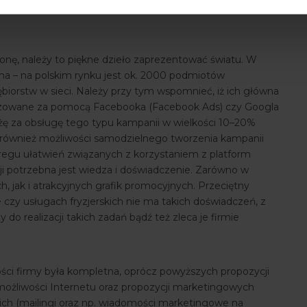
ka Google, tak aby zwiększyć szansę wyszukania naszych
onę, należy to piękne dzieło zaprezentować światu. W
a – na polskim rynku jest ok. 2000 podmiotów
ębiorstw w sieci. Należy przy tym wspomnieć, iż ich główna
ealizowane za pomocą Facebooka (Facebook Ads) czy Googla
żę za obsługę tego typu kampanii w wielkości 10–20%
ą również możliwości samodzielnego tworzenia kampanii
egu ułatwień związanych z korzystaniem z platform
 potrzebna jest wiedza i doświadczenie. Zarówno w
, jak i atrakcyjnych grafik promocyjnych. Przeciętny
e czy usługach fryzjerskich nie ma takich doświadczeń, z
do realizacji takich zadań bądź też zleca je firmie
ści firmy była kompletna, oprócz powyższych propozycji
 możliwości Internetu oraz propozycji marketingowych
ch (mailingi oraz np. wiadomości marketingowe na