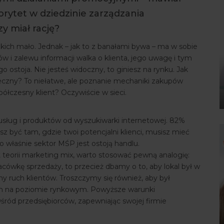
rytet w dziedzinie zarządzania
y miał rację?
akich mało. Jednak – jak to z banałami bywa – ma w sobie
 i zalewu informacji walka o klienta, jego uwagę i tym
o ostoja. Nie jesteś widoczny, to giniesz na rynku. Jak
eczny? To niełatwe, ale poznanie mechaniki zakupów
łczesny klient? Oczywiście w sieci.
ług i produktów od wyszukiwarki internetowej. 82%
sz być tam, gdzie twoi potencjalni klienci, musisz mieć
o właśnie sektor MŚP jest ostoją handlu.
 teorii marketing mix, warto stosować pewną analogię:
acówkę sprzedaży, to przecież dbamy o to, aby lokal był w
y ruch klientów. Troszczymy się również, aby był
om na poziomie rynkowym. Powyższe warunki
wśród przedsiębiorców, zapewniając swojej firmie