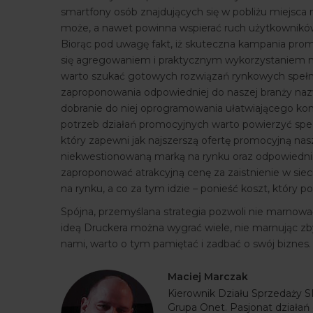
smartfony osób znajdujących się w pobliżu miejsca na
może, a nawet powinna wspierać ruch użytkowników 
Biorąc pod uwagę fakt, iż skuteczna kampania pro
się agregowaniem i praktycznym wykorzystaniem mo
warto szukać gotowych rozwiązań rynkowych spełn
zaproponowania odpowiedniej do naszej branży n
dobranie do niej oprogramowania ułatwiającego kon
potrzeb działań promocyjnych warto powierzyć spec
który zapewni jak najszerszą ofertę promocyjną nasze
niekwestionowaną marką na rynku oraz odpowiedni
zaproponować atrakcyjną cenę za zaistnienie w siec
na rynku, a co za tym idzie – ponieść koszt, który p
Spójna, przemyślana strategia pozwoli nie marnow
ideą Druckera można wygrać wiele, nie marnując zb
nami, warto o tym pamiętać i zadbać o swój biznes
Maciej Marczak
Kierownik Działu Sprzedaży 
Grupa Onet. Pasjonat działań 