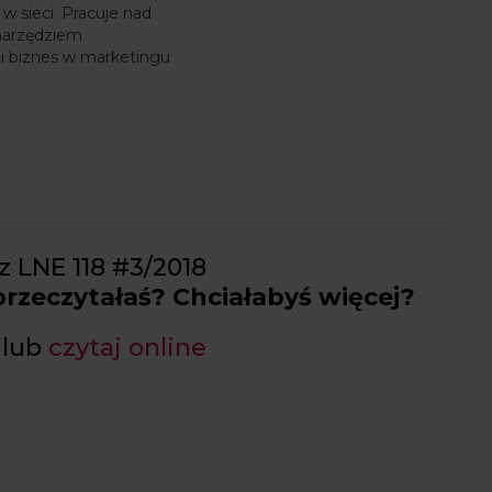
 sieci. Pracuje nad
narzędziem
i biznes w marketingu
z LNE 118 #3/2018
 przeczytałaś? Chciałabyś więcej?
lub
czytaj online