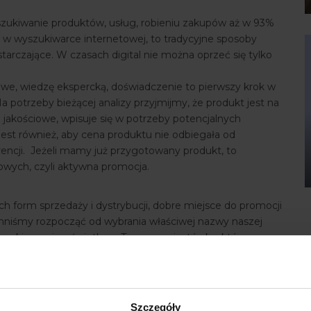
szukiwanie produktów, usług, robieniu zakupów aż w 93%
a w wyszukiwarce internetowej, to tradycyjne sposoby
tarczające. W czasach digital nie można oprzeć się tylko
we, wiedzę ekspercką, doświadczenie to pierwszy krok w
a potrzeby bieżącej analizy przyjmijmy, że produkt jest na
jakościowe, wpisuje się w potrzeby potencjalnych
jest również, aby cena produktu nie odbiegała od
encji. Jeżeli mamy już przygotowany produkt, to
owych, czyli aktywna promocja.
h form sprzedaży i dystrybucji, dobre miejsce do promocji
winniśmy rozpocząć od wybrania właściwej nazwy naszej
ukiwana i wyświetlana. To nasza wizytówka, która z
ormą i zakresem branży przedsiębiorcy, a przede
rami:
Szczegóły
cjonarne, jak i mobilne. Warto tutaj wspomnieć, iż