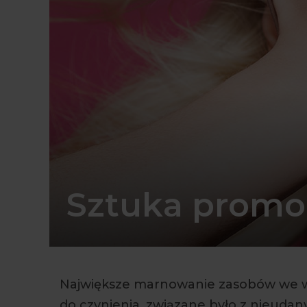
Sztuka promoc
Największe marnowanie zasobów we ws
do czynienia, związane było z nieuda