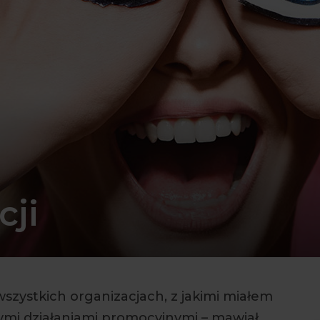
ji
zystkich organizacjach, z jakimi miałem
nymi działaniami promocyjnymi – mawiał