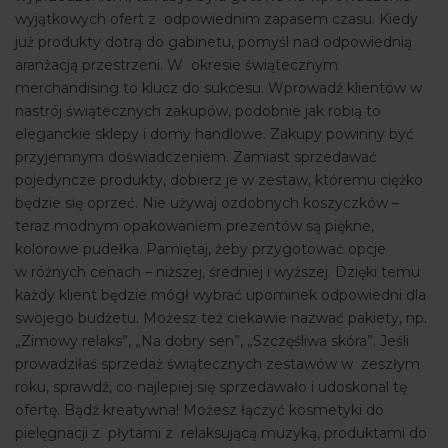
wyjątkowych ofert z odpowiednim zapasem czasu. Kiedy
już produkty dotrą do gabinetu, pomyśl nad odpowiednią
aranżacją przestrzeni. W okresie świątecznym
merchandising to klucz do sukcesu. Wprowadź klientów w
nastrój świątecznych zakupów, podobnie jak robią to
eleganckie sklepy i domy handlowe. Zakupy powinny być
przyjemnym doświadczeniem. Zamiast sprzedawać
pojedyncze produkty, dobierz je w zestaw, któremu ciężko
będzie się oprzeć. Nie używaj ozdobnych koszyczków –
teraz modnym opakowaniem prezentów są piękne,
kolorowe pudełka. Pamiętaj, żeby przygotować opcje
w różnych cenach – niższej, średniej i wyższej. Dzięki temu
każdy klient będzie mógł wybrać upominek odpowiedni dla
swojego budżetu. Możesz też ciekawie nazwać pakiety, np.
„Zimowy relaks”, „Na dobry sen”, „Szczęśliwa skóra”. Jeśli
prowadziłaś sprzedaż świątecznych zestawów w zeszłym
roku, sprawdź, co najlepiej się sprzedawało i udoskonal tę
ofertę. Bądź kreatywna! Możesz łączyć kosmetyki do
pielęgnacji z płytami z relaksującą muzyką, produktami do