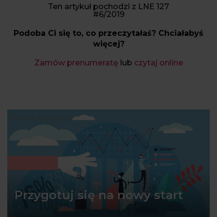
Ten artykuł pochodzi z LNE 127
#6/2019
Podoba Ci się to, co przeczytałaś? Chciałabyś
więcej?
Zamów prenumeratę
lub
czytaj online
BIZNES I EDUKACJA
Przygotuj się na nowy start