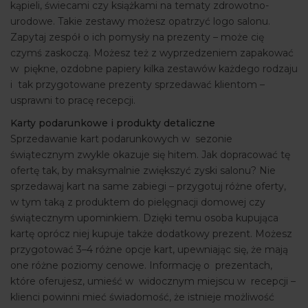
kąpieli, świecami czy książkami na tematy zdrowotno-
urodowe. Takie zestawy możesz opatrzyć logo salonu.
Zapytaj zespół o ich pomysły na prezenty – może cię
czymś zaskoczą. Możesz też z wyprzedzeniem zapakować
w piękne, ozdobne papiery kilka zestawów każdego rodzaju
i tak przygotowane prezenty sprzedawać klientom –
usprawni to pracę recepcji.
Karty podarunkowe i produkty detaliczne
Sprzedawanie kart podarunkowych w sezonie
świątecznym zwykle okazuje się hitem. Jak dopracować tę
ofertę tak, by maksymalnie zwiększyć zyski salonu? Nie
sprzedawaj kart na same zabiegi – przygotuj różne oferty,
w tym taką z produktem do pielęgnacji domowej czy
świątecznym upominkiem. Dzięki temu osoba kupująca
kartę oprócz niej kupuje także dodatkowy prezent. Możesz
przygotować 3–4 różne opcje kart, upewniając się, że mają
one różne poziomy cenowe. Informację o prezentach,
które oferujesz, umieść w widocznym miejscu w recepcji –
klienci powinni mieć świadomość, że istnieje możliwość