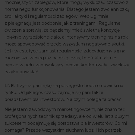
mocniejszych zabiegów, które mogą wykluczać czasowo z
normalnego funkcjonowania. Dlatego jestem zwolenniczką
proﬁlaktyki i regularności zabiegów. Według mnie
z pielęgnacją jest podobnie jak z treningami. Regularne
ćwiczenia sprawią, że będziemy mieć świetną kondycję
i pięknie wyrzeźbione ciało, a intensywny trening raz na rok
może spowodować przede wszystkim negatywne skutki.
Jeśli w estetyce zamiast regularności zdecydujemy się na
mocniejsze zabieg raz na długi czas, to efekt i tak nie
będzie w pełni zadowalający, będzie krótkotrwały i zwiększy
ryzyko powikłań.
LNE:
Trzyma pani rękę na pulsie, jeśli chodzi o nowinki na
rynku. Od jakiegoś czasu zajmuje się pani także
doradztwem dla inwestorów. Na czym polega ta praca?
Nie jestem zawodowym marketingowcem, nie znam też
profesjonalnych technik sprzedaży, ale od wielu lat z dużym
sukcesem podejmuję się doradztwa dla inwestorów. Co mi
pomaga? Przede wszystkim słucham ludzi i ich potrzeb.