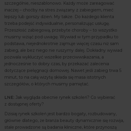
szczególnie, nieszablonowo. Każdy może zareagować
inaczej – choćby na stres związany z zabiegiem, mieć
lepszy lub gorszy dzień. My także. Do każdego klienta
trzeba podejść indywidualnie, personalizując usługę.
Przeszłość zabiegową, przebyte choroby – to wszystko
musimy wziąć pod uwagę. Wywiad w tym przypadku to
podstawa, niejednokrotnie zajmuje więcej czasu niż sam
zabieg, ale bez niego nie ruszymy dalej. Dokładny wywiad
pozwala wykluczyć wszelkie przeciwwskazania, a
jednocześnie to dobry czas, by przekazać zalecenia
dotyczące pielęgnacji domowej. Nawet jeśli zabieg trwa 5
minut, to na całą wizytę składa się masa istotnych
szczegółów, o których musimy pamiętać.
LNE:
Jak wygląda obecnie rynek szkoleń? Co wybierać
z dostępnej oferty?
Dzisiaj rynek szkoleń jest bardzo bogaty, rozbudowany,
głównie dlatego, że branża beauty dynamicznie się rozwija,
stale prowadzone są badania kliniczne, które przynoszą