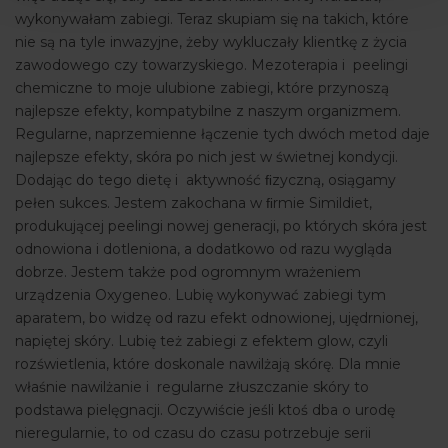
wykonywałam zabiegi. Teraz skupiam się na takich, które
nie są na tyle inwazyjne, żeby wykluczały klientkę z życia
zawodowego czy towarzyskiego. Mezoterapia i peelingi
chemiczne to moje ulubione zabiegi, które przynoszą
najlepsze efekty, kompatybilne z naszym organizmem.
Regularne, naprzemienne łączenie tych dwóch metod daje
najlepsze efekty, skóra po nich jest w świetnej kondycji.
Dodając do tego dietę i aktywność ﬁzyczną, osiągamy
pełen sukces. Jestem zakochana w ﬁrmie Simildiet,
produkującej peelingi nowej generacji, po których skóra jest
odnowiona i dotleniona, a dodatkowo od razu wygląda
dobrze. Jestem także pod ogromnym wrażeniem
urządzenia Oxygeneo. Lubię wykonywać zabiegi tym
aparatem, bo widzę od razu efekt odnowionej, ujędrnionej,
napiętej skóry. Lubię też zabiegi z efektem glow, czyli
rozświetlenia, które doskonale nawilżają skórę. Dla mnie
właśnie nawilżanie i regularne złuszczanie skóry to
podstawa pielęgnacji. Oczywiście jeśli ktoś dba o urodę
nieregularnie, to od czasu do czasu potrzebuje serii