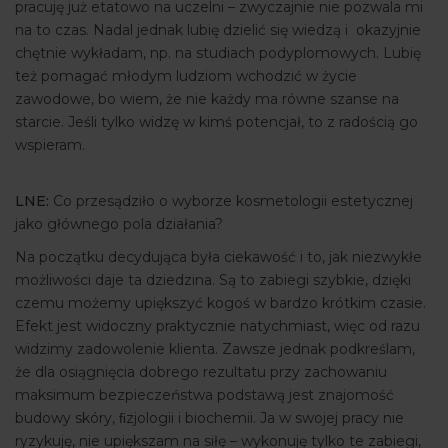
pracuję już etatowo na uczelni – zwyczajnie nie pozwala mi
na to czas. Nadal jednak lubię dzielić się wiedzą i okazyjnie
chętnie wykładam, np. na studiach podyplomowych. Lubię
też pomagać młodym ludziom wchodzić w życie
zawodowe, bo wiem, że nie każdy ma równe szanse na
starcie. Jeśli tylko widzę w kimś potencjał, to z radością go
wspieram.
LNE:
Co przesądziło o wyborze kosmetologii estetycznej
jako głównego pola działania?
Na początku decydująca była ciekawość i to, jak niezwykłe
możliwości daje ta dziedzina. Są to zabiegi szybkie, dzięki
czemu możemy upiększyć kogoś w bardzo krótkim czasie.
Efekt jest widoczny praktycznie natychmiast, więc od razu
widzimy zadowolenie klienta. Zawsze jednak podkreślam,
że dla osiągnięcia dobrego rezultatu przy zachowaniu
maksimum bezpieczeństwa podstawą jest znajomość
budowy skóry, ﬁzjologii i biochemii. Ja w swojej pracy nie
ryzykuję, nie upiększam na siłę – wykonuję tylko te zabiegi,