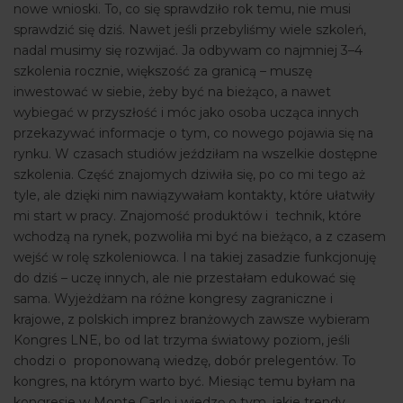
nowe wnioski. To, co się sprawdziło rok temu, nie musi
sprawdzić się dziś. Nawet jeśli przebyliśmy wiele szkoleń,
nadal musimy się rozwijać. Ja odbywam co najmniej 3–4
szkolenia rocznie, większość za granicą – muszę
inwestować w siebie, żeby być na bieżąco, a nawet
wybiegać w przyszłość i móc jako osoba ucząca innych
przekazywać informacje o tym, co nowego pojawia się na
rynku. W czasach studiów jeździłam na wszelkie dostępne
szkolenia. Część znajomych dziwiła się, po co mi tego aż
tyle, ale dzięki nim nawiązywałam kontakty, które ułatwiły
mi start w pracy. Znajomość produktów i technik, które
wchodzą na rynek, pozwoliła mi być na bieżąco, a z czasem
wejść w rolę szkoleniowca. I na takiej zasadzie funkcjonuję
do dziś – uczę innych, ale nie przestałam edukować się
sama. Wyjeżdżam na różne kongresy zagraniczne i
krajowe, z polskich imprez branżowych zawsze wybieram
Kongres LNE, bo od lat trzyma światowy poziom, jeśli
chodzi o proponowaną wiedzę, dobór prelegentów. To
kongres, na którym warto być. Miesiąc temu byłam na
kongresie w Monte Carlo i wiedzę o tym, jakie trendy