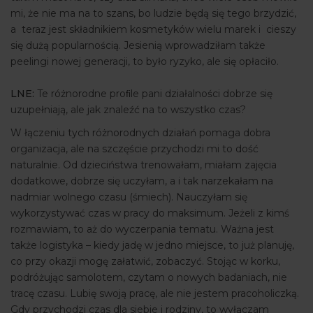
mi, że nie ma na to szans, bo ludzie będą się tego brzydzić,
a teraz jest składnikiem kosmetyków wielu marek i cieszy
się dużą popularnością. Jesienią wprowadziłam także
peelingi nowej generacji, to było ryzyko, ale się opłaciło.
LNE:
Te różnorodne proﬁle pani działalności dobrze się
uzupełniają, ale jak znaleźć na to wszystko czas?
W łączeniu tych różnorodnych działań pomaga dobra
organizacja, ale na szczęście przychodzi mi to dość
naturalnie. Od dzieciństwa trenowałam, miałam zajęcia
dodatkowe, dobrze się uczyłam, a i tak narzekałam na
nadmiar wolnego czasu (śmiech). Nauczyłam się
wykorzystywać czas w pracy do maksimum. Jeżeli z kimś
rozmawiam, to aż do wyczerpania tematu. Ważna jest
także logistyka – kiedy jadę w jedno miejsce, to już planuję,
co przy okazji mogę załatwić, zobaczyć. Stojąc w korku,
podróżując samolotem, czytam o nowych badaniach, nie
tracę czasu. Lubię swoją pracę, ale nie jestem pracoholiczką.
Gdy przychodzi czas dla siebie i rodziny, to wyłączam