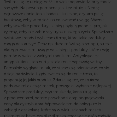
Jeśli ma się tę umiejętność, to wiele odpowiedzi przychodzi
samych. Na pewno pomocna jest też intuicja. Śledzę
najnowsze doniesienia, badania kliniczne, czytam prasę
branżową, żeby wiedzieć, na co zwracać uwagę. Ważne,
żeby wszelkie procedury i zabiegi były zgodne z tym, jak
żyjemy, żeby nie zaburzały trybu naszego życia. Sprawdzam
światowe trendy i wybieram ﬁ rmy, które takie produkty
mogą dostarczyć. Teraz np. dużo mówi się o smogu, stresie,
dlatego zwracam uwagę na zabiegi i produkty, które mają
pomóc w walce z wolnymi rodnikami. Antyoksydacja,
antypollution – ten nurt jest dla mnie naprawdę ważny.
Formalnie wygląda to tak, że staram się orientować, co się
dzieje na świecie, i gdy zwraca się do mnie ﬁrma, to
proponuję jej jakiś produkt. Zdarza się też, że to ﬁrma
podsuwa mi dziesięć marek, prosząc o wybranie najlepszej.
Sprawdzam produkty, czytam składy, konsultuję się
z producentami, potem przychodzi etap negocjowania
ceny dla dystrybutora. Wprowadziłam do obiegu m.in.
zabiegi z czekoladą, które są w wielu salonach masażu
takim must have, czy śluz ślimaka, choć wiele osób mówiło