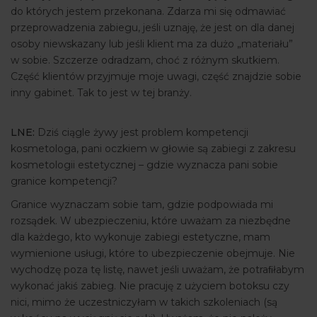
do których jestem przekonana. Zdarza mi się odmawiać
przeprowadzenia zabiegu, jeśli uznaję, że jest on dla danej
osoby niewskazany lub jeśli klient ma za dużo „materiału”
w sobie. Szczerze odradzam, choć z różnym skutkiem.
Część klientów przyjmuje moje uwagi, część znajdzie sobie
inny gabinet. Tak to jest w tej branży.
LNE:
Dziś ciągle żywy jest problem kompetencji
kosmetologa, pani oczkiem w głowie są zabiegi z zakresu
kosmetologii estetycznej – gdzie wyznacza pani sobie
granice kompetencji?
Granice wyznaczam sobie tam, gdzie podpowiada mi
rozsądek. W ubezpieczeniu, które uważam za niezbędne
dla każdego, kto wykonuje zabiegi estetyczne, mam
wymienione usługi, które to ubezpieczenie obejmuje. Nie
wychodzę poza tę listę, nawet jeśli uważam, że potraﬁłabym
wykonać jakiś zabieg. Nie pracuję z użyciem botoksu czy
nici, mimo że uczestniczyłam w takich szkoleniach (są