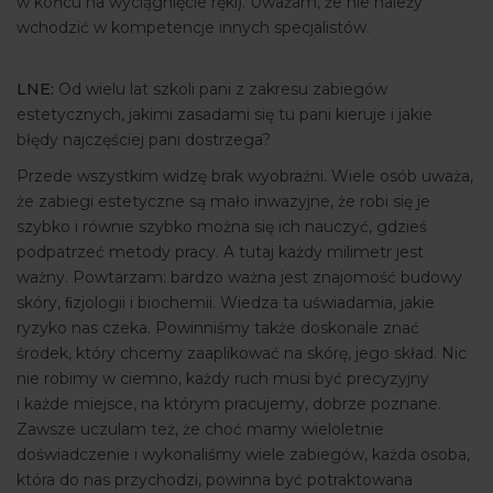
w końcu na wyciągnięcie ręki). Uważam, że nie należy
wchodzić w kompetencje innych specjalistów.
LNE:
Od wielu lat szkoli pani z zakresu zabiegów
estetycznych, jakimi zasadami się tu pani kieruje i jakie
błędy najczęściej pani dostrzega?
Przede wszystkim widzę brak wyobraźni. Wiele osób uważa,
że zabiegi estetyczne są mało inwazyjne, że robi się je
szybko i równie szybko można się ich nauczyć, gdzieś
podpatrzeć metody pracy. A tutaj każdy milimetr jest
ważny. Powtarzam: bardzo ważna jest znajomość budowy
skóry, ﬁzjologii i biochemii. Wiedza ta uświadamia, jakie
ryzyko nas czeka. Powinniśmy także doskonale znać
środek, który chcemy zaaplikować na skórę, jego skład. Nic
nie robimy w ciemno, każdy ruch musi być precyzyjny
i każde miejsce, na którym pracujemy, dobrze poznane.
Zawsze uczulam też, że choć mamy wieloletnie
doświadczenie i wykonaliśmy wiele zabiegów, każda osoba,
która do nas przychodzi, powinna być potraktowana