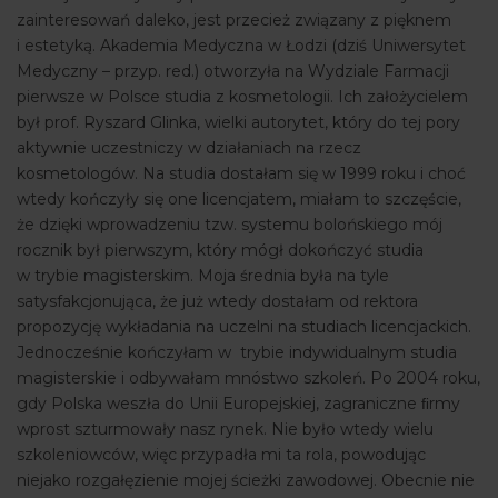
zainteresowań daleko, jest przecież związany z pięknem
i estetyką. Akademia Medyczna w Łodzi (dziś Uniwersytet
Medyczny – przyp. red.) otworzyła na Wydziale Farmacji
pierwsze w Polsce studia z kosmetologii. Ich założycielem
był prof. Ryszard Glinka, wielki autorytet, który do tej pory
aktywnie uczestniczy w działaniach na rzecz
kosmetologów. Na studia dostałam się w 1999 roku i choć
wtedy kończyły się one licencjatem, miałam to szczęście,
że dzięki wprowadzeniu tzw. systemu bolońskiego mój
rocznik był pierwszym, który mógł dokończyć studia
w trybie magisterskim. Moja średnia była na tyle
satysfakcjonująca, że już wtedy dostałam od rektora
propozycję wykładania na uczelni na studiach licencjackich.
Jednocześnie kończyłam w trybie indywidualnym studia
magisterskie i odbywałam mnóstwo szkoleń. Po 2004 roku,
gdy Polska weszła do Unii Europejskiej, zagraniczne ﬁrmy
wprost szturmowały nasz rynek. Nie było wtedy wielu
szkoleniowców, więc przypadła mi ta rola, powodując
niejako rozgałęzienie mojej ścieżki zawodowej. Obecnie nie