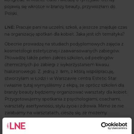
pojawią się wkrótce w branży beauty, przywiozłam do
Polski.
LNE:
Pracuje pani na uczelni, szkoli, a jeszcze znajduje czas
na organizację spotkań dla kobiet. Jaka jest ich tematyka?
Obecnie prowadzę na studiach podyplomowych zajęcia z
kosmetologii estetycznej i zaawansowanych zabiegów.
Prowadzę także pełen zakres szkoleń, od peelingów
chemicznych po zabiegi z wykorzystaniem kwasu
hialuronowego. Z jedną z ﬁrm, z którą współpracuję,
stworzyłam w Łodzi i w Warszawie centra Estetic Star
i właśnie tutaj wymyśliliśmy z ekipą, że oprócz szkoleń dla
branży beauty będziemy organizować warsztaty dla kobiet.
Przygotowujemy spotkania z psychologiami, coachami,
warsztaty asertywności, stylu życia i zdrowia. Mimo że nie
zarabiamy na warsztatach, cieszę się, że możemy
zorganizować spotkania z wyjątkowymi ludźmi,
profesjonalistami, dzięki którym sami także wzmacniamy
swoje mocne strony. Wkrótce odbędą się warsztaty z Anią