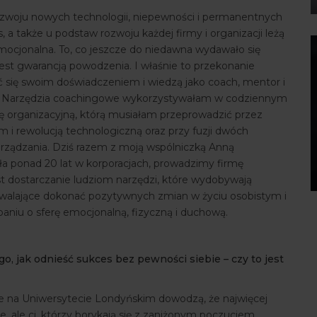
rozwoju nowych technologii, niepewności i permanentnych
 a także u podstaw rozwoju każdej firmy i organizacji leżą
mocjonalna. To, co jeszcze do niedawna wydawało się
e jest gwarancją powodzenia. I właśnie to przekonanie
elić się swoim doświadczeniem i wiedzą jako coach, mentor i
at. Narzędzia coachingowe wykorzystywałam w codziennym
rę organizacyjną, którą musiałam przeprowadzić przez
 i rewolucją technologiczną oraz przy fuzji dwóch
arządzania. Dziś razem z moją wspólniczką Anną
ła ponad 20 lat w korporacjach, prowadzimy firmę
st dostarczanie ludziom narzędzi, które wydobywają
pozwalające dokonać pozytywnych zmian w życiu osobistym i
iu o sferę emocjonalną, fizyczną i duchową.
o, jak odnieść sukces bez pewności siebie – czy to jest
e na Uniwersytecie Londyńskim dowodzą, że najwięcej
e, ale ci, którzy borykają się z zaniżonym poczuciem