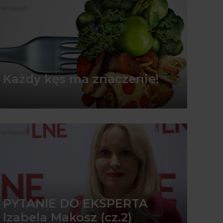
WYWIAD
Każdy kęs ma znaczenie!
WYWIAD
PYTANIE DO EKSPERTA
Izabela Makosz (cz.2)