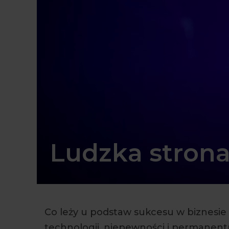
Ludzka strona
Co leży u podstaw sukcesu w biznesi
technologii, niepewności i permanent