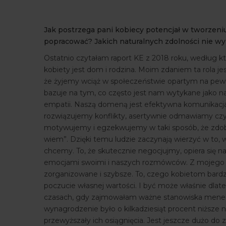
Jak postrzega pani kobiecy potencjał w tworzeni
popracować? Jakich naturalnych zdolności nie w
Ostatnio czytałam raport KE z 2018 roku, według k
kobiety jest dom i rodzina. Moim zdaniem ta rola je
że żyjemy wciąż w społeczeństwie opartym na pewn
bazuje na tym, co często jest nam wytykane jako na
empatii. Naszą domeną jest efektywna komunikacja, cz
rozwiązujemy konflikty, asertywnie odmawiamy czy 
motywujemy i egzekwujemy w taki sposób, że zdobyw
wiem”. Dzięki temu ludzie zaczynają wierzyć w to, w
chcemy. To, że skutecznie negocjujmy, opiera się 
emocjami swoimi i naszych rozmówców. Z mojego do
zorganizowane i szybsze. To, czego kobietom bard
poczucie własnej wartości. I być może właśnie dla
czasach, gdy zajmowałam ważne stanowiska menedże
wynagrodzenie było o kilkadziesiąt procent niższe 
przewyższały ich osiągnięcia. Jest jeszcze dużo do z