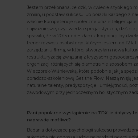
Jestem przekonana, że dziś, w świecie szybkiego 
zmian, u podstaw sukcesu lub porażki każdego z nas,
właśnie kompetencje społeczne oraz inteligencja e
najważniejsze, czyli wiedza specjalistyczna, dziś ni
sprawiło, że w 2015 r odeszłam z korporacji, by dzi
trener rozwoju osobistego, którym jestem od 12 l
zarządzaniu firmą, w której stworzyłam nową kultu
restrukturyzację związaną z kryzysem gospodarczym
organizacji różniących się diametralnie sposobem z
Wieczorek-Wiśniewską, która podobnie jak ja spędzi
doradczo-szkoleniową Get the Flow. Naszą misją je
naturalne talenty, predyspozycje i umiejętności, 
zawodowym przy jednoczesnym holistycznym zadban
Pani popularne wystąpienie na TDX-ie dotyczy teg
naprawdę możliwe?
Badania dotyczące psychologii sukcesu prowadzon
sukcesów nie odnoszą ludzie najbardziej pewni siebi