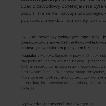
dbać o zawodowy potencjał? Na pytan
coach i trenerka rozwoju osobistego,
poprowadzi wykład i warsztaty biznes
LNE: Pani zawodowy życiorys jest imponujący – je
doradczo-szkoleniowej Get the Flow, wykładowc
osobistego i wieloletnim praktykiem biznesu…
Magdalena Malicka:
Spędziłam prawie 20 lat w mię
jako pierwsza kobieta w historii holdingu, prezes
G+J, należącego do największego międzynarodow
piastowałam 9 lat. Ludzie często zadają mi pytanie, 
Moim zdaniem potrzebne są do tego tzw. kompeten
komunikacji interpersonalnej, rozumiana jako sztuka
podążali.
Czyli wiedza „techniczna” to nie wszystko?