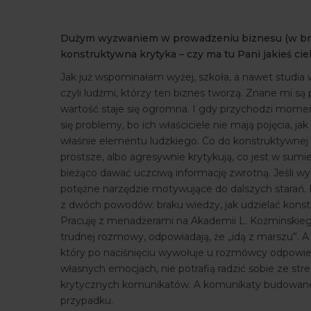
Dużym wyzwaniem w prowadzeniu biznesu (w branży
konstruktywna krytyka – czy ma tu Pani jakieś c
Jak już wspominałam wyżej, szkoła, a nawet studia
czyli ludźmi, którzy ten biznes tworzą. Znane mi są 
wartość staje się ogromna. I gdy przychodzi moment
się problemy, bo ich właściciele nie mają pojęcia, jak
właśnie elementu ludzkiego. Co do konstruktywnej k
prostsze, albo agresywnie krytykują, co jest w sum
bieżąco dawać uczciwą informację zwrotną. Jeśli wysi
potężne narzędzie motywujące do dalszych starań. 
z dwóch powodów: braku wiedzy, jak udzielać konst
Pracuję z menadżerami na Akademii L. Koźminskiego 
trudnej rozmowy, odpowiadają, że „idą z marszu”. A 
który po naciśnięciu wywołuje u rozmówcy odpowied
własnych emocjach, nie potrafią radzić sobie ze st
krytycznych komunikatów. A komunikaty budowane 
przypadku.