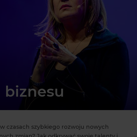
 biznesu
e w czasach szybkiego rozwoju nowych
nych zmian? Jak odkrywać swoje talenty i