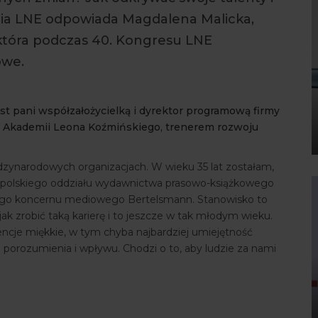
ia LNE odpowiada Magdalena Malicka,
 która podczas 40. Kongresu LNE
owe.
st pani współzałożycielką i dyrektor programową firmy
ą Akademii Leona Koźmińskiego, trenerem rozwoju
dzynarodowych organizacjach. W wieku 35 lat zostałam,
em polskiego oddziału wydawnictwa prasowo-książkowego
ego koncernu mediowego Bertelsmann. Stanowisko to
jak zrobić taką karierę i to jeszcze w tak młodym wieku.
cje miękkie, w tym chyba najbardziej umiejętność
 porozumienia i wpływu. Chodzi o to, aby ludzie za nami