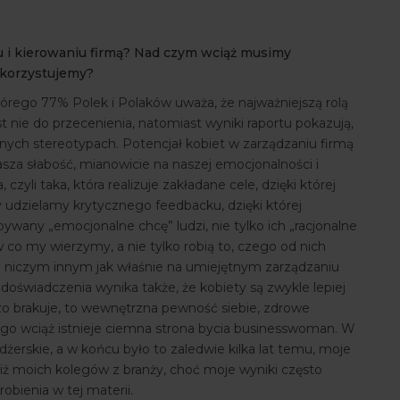
u i kierowaniu firmą? Nad czym wciąż musimy
ykorzystujemy?
tórego 77% Polek i Polaków uważa, że najważniejszą rolą
st nie do przecenienia, natomiast wyniki raportu pokazują,
ych stereotypach. Potencjał kobiet w zarządzaniu firmą
sza słabość, mianowicie na naszej emocjonalności i
yli taka, która realizuje zakładane cele, dzięki której
udzielamy krytycznego feedbacku, dzięki której
any „emocjonalne chcę” ludzi, nie tylko ich „racjonalne
 co my wierzymy, a nie tylko robią to, czego od nich
na niczym innym jak właśnie na umiejętnym zarządzaniu
świadczenia wynika także, że kobiety są zwykle lepiej
zo brakuje, to wewnętrzna pewność siebie, zdrowe
tego wciąż istnieje ciemna strona bycia businesswoman. W
rskie, a w końcu było to zaledwie kilka lat temu, moje
niż moich kolegów z branży, choć moje wyniki często
robienia w tej materii.