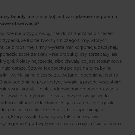
 beauty, ale nie tylko) jest zarządzenie zespołem i
iekawe obserwacje?
 wyższe nie przygotowują nas do zarządzania biznesem,
przypadki, że ludzie tworzą z niczego firmy, których
, że z rodzinnej firmy wyrasta minikorporacja, zaczynają
 poradzić sobie ze skalą – nie produkcji czy sprzedaży, ale
rytyki, Polacy najczęściej albo chwalą, co jest stosunkowe
ie najprostsze. Sztuka feedbacku polega na tym, by na
łki i wyniki są na bieżąco zauważane i doceniane, jest to
Błędy popełniane przy krytyce wynikają przede wszystkim
ruktywnej krytyki, i braku odpowiedniego przygotowania.
– zwykle na pytanie, ile czasu przygotowują się do
w komunikacji każde słowo jest jak czarodziejski guzik,
nią emocję i reakcję. Często ludzie zapominają o
resem, który zwykle towarzyszy także adresatowi
„na gorąco” pod wpływem stresu są najczęściej dziełem