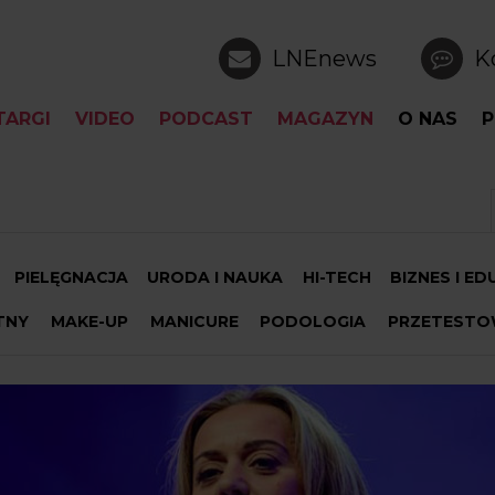
LNEnews
K
TARGI
VIDEO
PODCAST
MAGAZYN
O NAS
P
PIELĘGNACJA
URODA I NAUKA
HI-TECH
BIZNES I E
TNY
MAKE-UP
MANICURE
PODOLOGIA
PRZETESTO