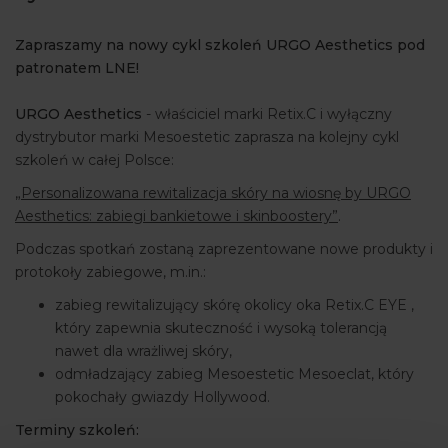
ARTYKUŁY
Zapraszamy na nowy cykl szkoleń URGO Aesthetics pod
WYDARZENIA
patronatem LNE!
URGO Aesthetics
- właściciel marki Retix.C i wyłączny
dystrybutor marki Mesoestetic zaprasza na kolejny cykl
szkoleń w całej Polsce:
„Personalizowana rewitalizacja skóry na wiosnę by URGO
Aesthetics: zabiegi bankietowe i skinboostery”
.
Podczas spotkań zostaną zaprezentowane nowe produkty i
protokoły zabiegowe, m.in.:
zabieg rewitalizujący skórę okolicy oka Retix.C EYE ,
który zapewnia skuteczność i wysoką tolerancją
nawet dla wrażliwej skóry,
odmładzający zabieg Mesoestetic Mesoeclat, który
pokochały gwiazdy Hollywood.
Terminy szkoleń: