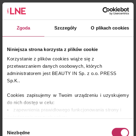
Białystok i Piekary Śląskie (01.03),
Warszawa (02.03),
Lublin (03.03),
Zgoda
Szczegóły
O plikach cookies
Kraków (10.03),
Kielce (11.03),
Niniejsza strona korzysta z plików cookie
Opole (13.03),
Korzystanie z plików cookies wiąże się z
Wrocław (14.03),
przetwarzaniem danych osobowych, których
administratorem jest BEAUTY IN Sp. z o.o. PRESS
Rzeszów (15.03),
Sp.K..
Poznań i Łódź (16.03),
Olsztyn (21.03),
Cookies zapisujemy w Twoim urządzeniu i uzyskujemy
do nich dostęp w celu:
Gdynia (22.03),
zapewnienia prawidłowego funkcjonowania strony i
Zielona Góra (30.03),
świadczenia naszych usług;
dopasowania serwisu do Twoich preferencji,
Szczecin (31.03)
Wybór
analizy zachowań użytkowników w celu ich lepszego
Niezbędne
zgody
Uwaga liczba miejsc ograniczona!