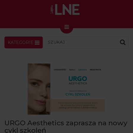
KATEGORIE
LNENEWS
KONTAKT
ZALOGUJ
SKLEP
KONGRES I TARGI
Skin Master w Warszawie
49. edycja w Krakowie
VIDEO
PODCAST
MAGAZYN
URGO Aesthetics zaprasza na nowy
O NAS
cykl szkoleń
PRENUMERATA