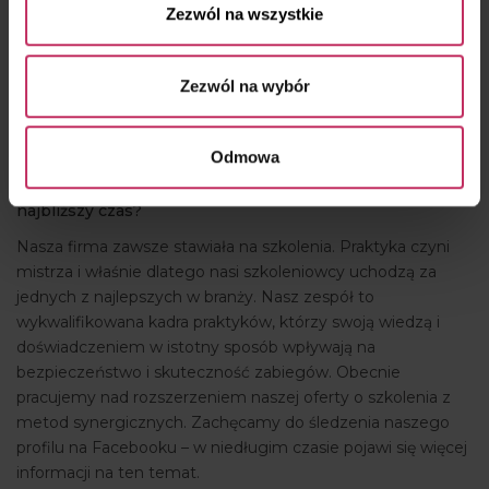
widzenia klienta jest: profesjonalne doradztwo
Zezwól na wszystkie
przedsprzedażowe, wartościowe szkolenie oraz szybki i
skuteczny serwis. Naszym klientom zapewniamy szeroką
ofertę, korzystne ceny, opiekę posprzedażową oraz
Zezwól na wybór
wsparcie oparte na nowoczesnych narzędziach
marketingowych.
Odmowa
Jakie kierunki rozwoju wyznaczają sobie Państwo na
najbliższy czas?
Nasza firma zawsze stawiała na szkolenia. Praktyka czyni
mistrza i właśnie dlatego nasi szkoleniowcy uchodzą za
jednych z najlepszych w branży. Nasz zespół to
wykwalifikowana kadra praktyków, którzy swoją wiedzą i
doświadczeniem w istotny sposób wpływają na
bezpieczeństwo i skuteczność zabiegów. Obecnie
pracujemy nad rozszerzeniem naszej oferty o szkolenia z
metod synergicznych. Zachęcamy do śledzenia naszego
profilu na Facebooku – w niedługim czasie pojawi się więcej
informacji na ten temat.