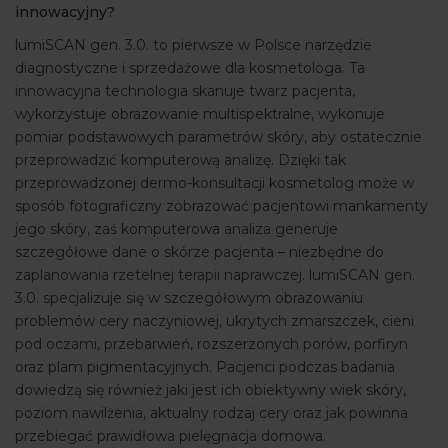
innowacyjny?
lumiSCAN gen. 3.0. to pierwsze w Polsce narzędzie
diagnostyczne i sprzedażowe dla kosmetologa. Ta
innowacyjna technologia skanuje twarz pacjenta,
wykorzystuje obrazowanie multispektralne, wykonuje
pomiar podstawowych parametrów skóry, aby ostatecznie
przeprowadzić komputerową analizę. Dzięki tak
przeprowadzonej dermo-konsultacji kosmetolog może w
sposób fotograficzny zobrazować pacjentowi mankamenty
jego skóry, zaś komputerowa analiza generuje
szczegółowe dane o skórze pacjenta – niezbędne do
zaplanowania rzetelnej terapii naprawczej. lumiSCAN gen.
3.0. specjalizuje się w szczegółowym obrazowaniu
problemów cery naczyniowej, ukrytych zmarszczek, cieni
pod oczami, przebarwień, rozszerzonych porów, porfiryn
oraz plam pigmentacyjnych. Pacjenci podczas badania
dowiedzą się również jaki jest ich obiektywny wiek skóry,
poziom nawilżenia, aktualny rodzaj cery oraz jak powinna
przebiegać prawidłowa pielęgnacja domowa.