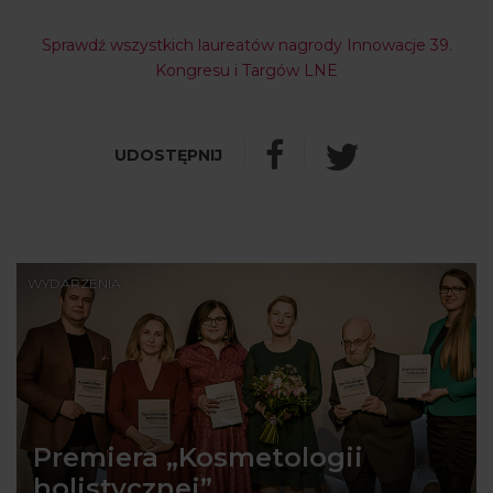
Sprawdź wszystkich laureatów nagrody Innowacje 39.
Kongresu i Targów LNE
WYDARZENIA
Premiera „Kosmetologii
holistycznej”