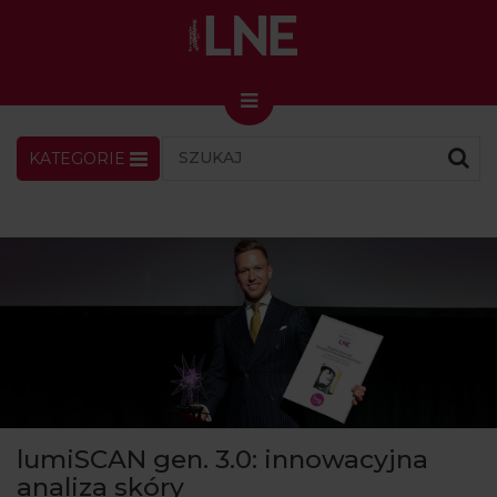
KATEGORIE
LNENEWS
KONTAKT
ZALOGUJ
SKLEP
KONGRES I TARGI
Skin Master w Warszawie
49. edycja w Krakowie
VIDEO
PODCAST
MAGAZYN
lumiSCAN gen. 3.0: innowacyjna
O NAS
analiza skóry
PRENUMERATA