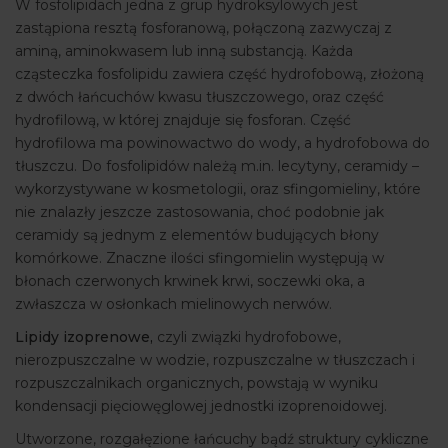
W fosfolipidach jedna z grup hydroksylowych jest
zastąpiona resztą fosforanową, połączoną zazwyczaj z
aminą, aminokwasem lub inną substancją. Każda
cząsteczka fosfolipidu zawiera część hydrofobową, złożoną
z dwóch łańcuchów kwasu tłuszczowego, oraz część
hydrofilową, w której znajduje się fosforan. Część
hydrofilowa ma powinowactwo do wody, a hydrofobowa do
tłuszczu. Do fosfolipidów należą m.in. lecytyny, ceramidy –
wykorzystywane w kosmetologii, oraz sfingomieliny, które
nie znalazły jeszcze zastosowania, choć podobnie jak
ceramidy są jednym z elementów budujących błony
komórkowe. Znaczne ilości sfingomielin występują w
błonach czerwonych krwinek krwi, soczewki oka, a
zwłaszcza w osłonkach mielinowych nerwów.
Lipidy izoprenowe,
czyli związki hydrofobowe,
nierozpuszczalne w wodzie, rozpuszczalne w tłuszczach i
rozpuszczalnikach organicznych, powstają w wyniku
kondensacji pięciowęglowej jednostki izoprenoidowej.
Utworzone, rozgałęzione łańcuchy bądź struktury cykliczne