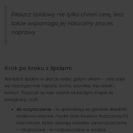
Płaszcz lipidowy nie tylko chroni cerę, lecz
także wspomaga jej naturalny proces
naprawy.
Krok po kroku z lipidami
Niedobór lipidów w skórze widać gołym okiem – cera staje
się nieprzyjemnie napięta, sucha, szorstka, traci blask i
koloryt. Tłuszcze są więc ważne na każdym etapie jej
pielęgnacji, czyli:
do oczyszczania
– tu sprawdzają się głównie składniki
woskowo-olejowe, mydła (sole kwasów tłuszczowych)
oraz micele, które usuwają wszelkie zanieczyszczenia
– i tłuszczowe, i te rozpuszczalne w wodzie;