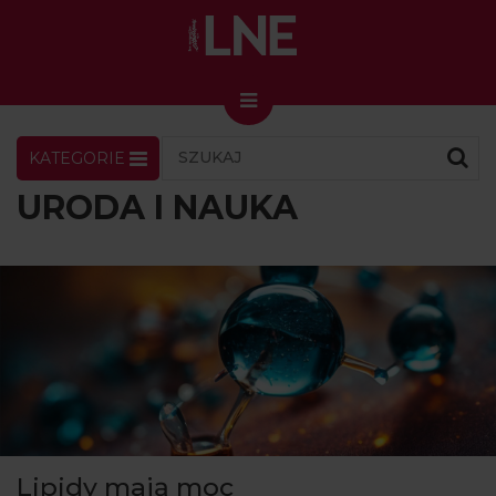
KATEGORIE
LNENEWS
KONTAKT
ZALOGUJ
SKLEP
URODA I NAUKA
KONGRES I TARGI
Skin Master w Warszawie
49. edycja w Krakowie
VIDEO
PODCAST
MAGAZYN
O NAS
Lipidy mają moc
PRENUMERATA