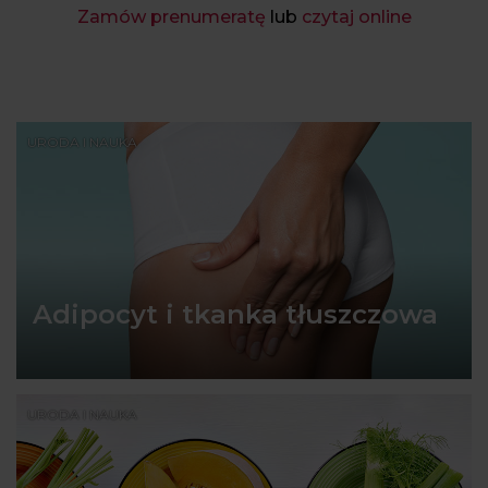
Zamów prenumeratę
lub
czytaj online
URODA I NAUKA
Adipocyt i tkanka tłuszczowa
URODA I NAUKA