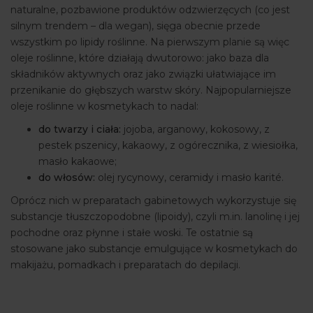
naturalne, pozbawione produktów odzwierzęcych (co jest
silnym trendem – dla wegan), sięga obecnie przede
wszystkim po lipidy roślinne. Na pierwszym planie są więc
oleje roślinne, które działają dwutorowo: jako baza dla
składników aktywnych oraz jako związki ułatwiające im
przenikanie do głębszych warstw skóry. Najpopularniejsze
oleje roślinne w kosmetykach to nadal:
do twarzy i ciała:
jojoba, arganowy, kokosowy, z
pestek pszenicy, kakaowy, z ogórecznika, z wiesiołka,
masło kakaowe;
do włosów:
olej rycynowy, ceramidy i masło karité.
Oprócz nich w preparatach gabinetowych wykorzystuje się
substancje tłuszczopodobne (lipoidy), czyli m.in. lanolinę i jej
pochodne oraz płynne i stałe woski. Te ostatnie są
stosowane jako substancje emulgujące w kosmetykach do
makijażu, pomadkach i preparatach do depilacji.