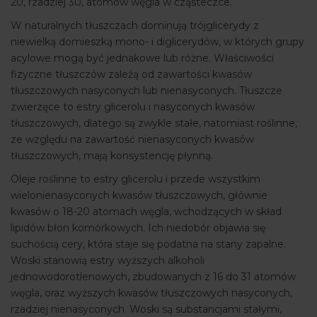
20, rzadziej 30, atomów węgla w cząsteczce.
W naturalnych tłuszczach dominują trójglicerydy z
niewielką domieszką mono- i diglicerydów, w których grupy
acylowe mogą być jednakowe lub różne. Właściwości
fizyczne tłuszczów zależą od zawartości kwasów
tłuszczowych nasyconych lub nienasyconych. Tłuszcze
zwierzęce to estry glicerolu i nasyconych kwasów
tłuszczowych, dlatego są zwykle stałe, natomiast roślinne,
ze względu na zawartość nienasyconych kwasów
tłuszczowych, mają konsystencję płynną.
Oleje roślinne to estry glicerolu i przede wszystkim
wielonienasyconych kwasów tłuszczowych, głównie
kwasów o 18-20 atomach węgla, wchodzących w skład
lipidów błon komórkowych. Ich niedobór objawia się
suchością cery, która staje się podatna na stany zapalne.
Woski stanowią estry wyższych alkoholi
jednowodorotlenowych, zbudowanych z 16 do 31 atomów
węgla, oraz wyższych kwasów tłuszczowych nasyconych,
rzadziej nienasyconych. Woski są substancjami stałymi,