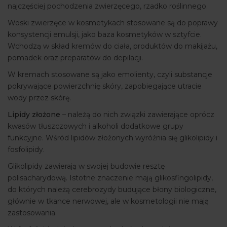
najczęściej pochodzenia zwierzęcego, rzadko roślinnego.
Woski zwierzęce w kosmetykach stosowane są do poprawy
konsystencji emulsji, jako baza kosmetyków w sztyfcie.
Wchodzą w skład kremów do ciała, produktów do makijażu,
pomadek oraz preparatów do depilacji.
W kremach stosowane są jako emolienty, czyli substancje
pokrywające powierzchnię skóry, zapobiegające utracie
wody przez skórę.
Lipidy złożone
– należą do nich związki zawierające oprócz
kwasów tłuszczowych i alkoholi dodatkowe grupy
funkcyjne. Wśród lipidów złożonych wyróżnia się glikolipidy i
fosfolipidy.
Glikolipidy zawierają w swojej budowie resztę
polisacharydową. Istotne znaczenie mają glikosfingolipidy,
do których należą cerebrozydy budujące błony biologiczne,
głównie w tkance nerwowej, ale w kosmetologii nie mają
zastosowania.