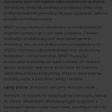
rozwinięciu się w nich bakterii odpowiedzialnych za trądzik.
Niewłaściwy skład łoju zwiększa przezskórną utratę wody,
podrażnia naskórek, prowadząc do jego zgrubienia i zakłóca
prawidłowe funkcjonowanie.
NNKT są więc istotnym elementem w metabolizmie, bo
organizm syntetyzuje z nich wiele związków. Z kwasu
linolowego produkowany jest na przykład gamma-
linolenowy, ten zaś jest prekursorem prostaglandyny E1
(PGE1) – hormonu odpowiedzialnego m.in. za strukturę,
metabolizm i wzrost komórek. NNKT muszą być
dostarczane w jedzeniu lub suplementach, ich niedobór
szybko wywołuje nadmierne złuszczanie się naskórka,
zaburzenia procesu keratynizacji, przez co skóra staje się
szorstka, sucha, a paznokcie i włosy – łamliwe.
Lipidy proste,
do których zaliczamy tłuszcze i woski.
Pierwsze, ze względu na swoją budowę chemiczną, należą
do estrów. Składnikiem alkoholowym jest tu glicerol, a
kwasowym wyższe kwasy tłuszczowe, zawierające od 4 do