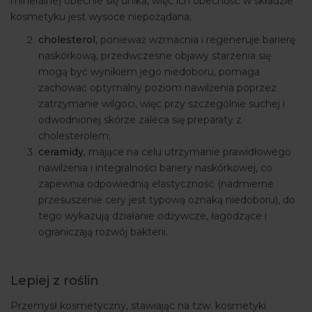
mineralne) obecnie się unika, więc ich obecność w składzie
kosmetyku jest wysoce niepożądana;
cholesterol,
ponieważ wzmacnia i regeneruje barierę
naskórkową, przedwczesne objawy starzenia się
mogą być wynikiem jego niedoboru, pomaga
zachować optymalny poziom nawilżenia poprzez
zatrzymanie wilgoci, więc przy szczególnie suchej i
odwodnionej skórze zaleca się preparaty z
cholesterolem;
ceramidy,
mające na celu utrzymanie prawidłowego
nawilżenia i integralności bariery naskórkowej, co
zapewnia odpowiednią elastyczność (nadmierne
przesuszenie cery jest typową oznaką niedoboru), do
tego wykazują działanie odżywcze, łagodzące i
ograniczają rozwój bakterii.
Lepiej z roślin
Przemysł kosmetyczny, stawiając na tzw. kosmetyki