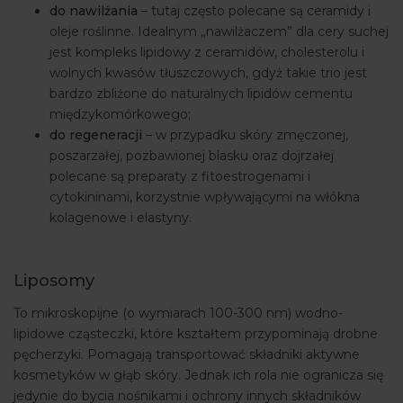
do nawilżania
– tutaj często polecane są ceramidy i
oleje roślinne. Idealnym „nawilżaczem” dla cery suchej
jest kompleks lipidowy z ceramidów, cholesterolu i
wolnych kwasów tłuszczowych, gdyż takie trio jest
bardzo zbliżone do naturalnych lipidów cementu
międzykomórkowego;
do regeneracji
– w przypadku skóry zmęczonej,
poszarzałej, pozbawionej blasku oraz dojrzałej
polecane są preparaty z fitoestrogenami i
cytokininami, korzystnie wpływającymi na włókna
kolagenowe i elastyny.
Liposomy
To mikroskopijne (o wymiarach 100-300 nm) wodno-
lipidowe cząsteczki, które kształtem przypominają drobne
pęcherzyki. Pomagają transportować składniki aktywne
kosmetyków w głąb skóry. Jednak ich rola nie ogranicza się
jedynie do bycia nośnikami i ochrony innych składników