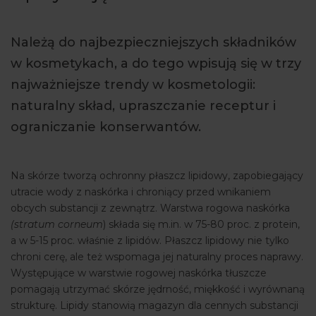
ARTYKUŁY
Należą do najbezpieczniejszych składników
WYDARZENIA
w kosmetykach, a do tego wpisują się w trzy
najważniejsze trendy w kosmetologii:
naturalny skład, upraszczanie receptur i
ograniczanie konserwantów.
Na skórze tworzą ochronny płaszcz lipidowy, zapobiegający
utracie wody z naskórka i chroniący przed wnikaniem
obcych substancji z zewnątrz. Warstwa rogowa naskórka
(stratum corneum
) składa się m.in. w 75-80 proc. z protein,
a w 5-15 proc. właśnie z lipidów. Płaszcz lipidowy nie tylko
chroni cerę, ale też wspomaga jej naturalny proces naprawy.
Występujące w warstwie rogowej naskórka tłuszcze
pomagają utrzymać skórze jędrność, miękkość i wyrównaną
strukturę. Lipidy stanowią magazyn dla cennych substancji