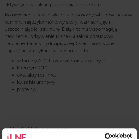
aktywnych w trakcie przenikania przez skórę.
Po uwolnieniu zawartości puste liposomy wbudowują się w
cement międzykomórkowy skóry, wzmacniając i
uszczelniając jej strukturę. Dzięki temu wspomagają
nawilżenie i odżywienie tkanek, a także odbudowę
naturalnej bariery hydrolipidowej. Składniki aktywne
najczęściej zamykane w liposomach to:
witaminy A, C, E oraz witaminy z grupy B,
koenzym Q10,
ekstrakty roślinne,
kwas hialuronowy,
proteiny.
Lipidy i ich pochodne