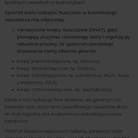
lipofilnych zawartych w kosmetykach.
Spośród wielu rodzajów tłuszczów w kosmetologii
największą rolę odgrywają:
nienasycone kwasy tłuszczowe (NNKT), gdyż
pomagają utrzymać równowagę skóry i regulują jej
naturalne procesy. W spektrum szerokiego
stosowania mamy obecnie głównie:
kwasy jednonienasycone, np. oleinowy,
kwasy dwunienasycone, np. linolowy,
kwasy trójnienasycone, np. α-linolenowy (ALA) i kwas
γ-linolenowy (GLA),
kwasy czteronienasycone, np. arachidonowy.
Każdy z nich wykazuje inne działanie, ale głównym ich
zadaniem jest utrzymanie prawidłowego nawilżenia skóry,
do tego łagodzą one podrażnienia i pobudzają procesy
naprawcze.
UWAGA! Kwasów nasyconych (silikony, parabeny i oleje