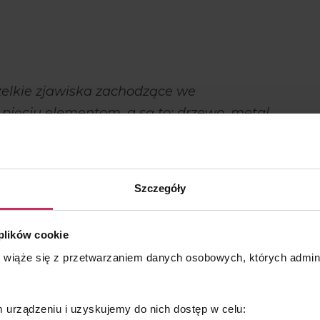
elkie zjawiska zachodzące we
ięciu elementom, a są to: drzewo, metal,
Szczegóły
 plików cookie
leczenia w tej medycynie jest udrożnienie przepływu energii
s wiąże się z przetwarzaniem danych osobowych, których admi
posób. Aby uzyskać taki efekt, stosuje się różne metody
. Meridiany to szlaki przepływu energii Qi, które
idian odgałęzienia łączą określone punkty znajdujące się
ty te mają szczególne właściwości, a poprzez ich
urządzeniu i uzyskujemy do nich dostęp w celu: