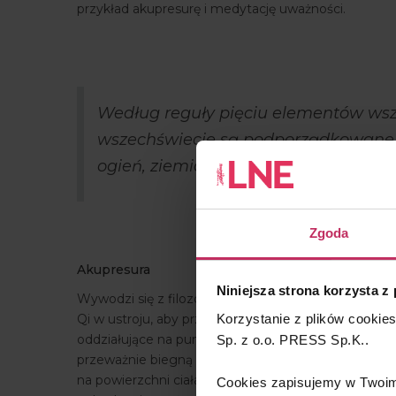
przykład akupresurę i medytację uważności.
Według reguły pięciu elementów wsz
wszechświecie są podporządkowane p
ogień, ziemia i woda.
Zgoda
Akupresura
Niniejsza strona korzysta z
Wywodzi się z filozofii medycyny chińskiej. Istotą 
Korzystanie z plików cookie
Qi w ustroju, aby przepływała ona w niezakłócony s
oddziałujące na punkty leżące na przebiegu meridian
Sp. z o.o. PRESS Sp.K..
przeważnie biegną wzdłuż ciała. Odchodzące od mer
na powierzchni ciała z konkretnymi narządami. Punk
Cookies zapisujemy w Twoim 