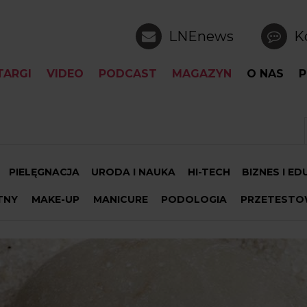
LNEnews
K
TARGI
VIDEO
PODCAST
MAGAZYN
O NAS
P
PIELĘGNACJA
URODA I NAUKA
HI-TECH
BIZNES I E
TNY
MAKE-UP
MANICURE
PODOLOGIA
PRZETESTO