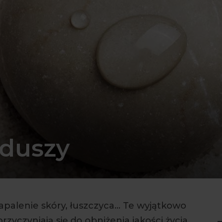
i duszy
zapalenie skóry, łuszczyca… Te wyjątkowo
yczyniają się do obniżenia jakości życia.