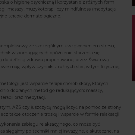
ska o higienę psychiczną i korzystanie z różnych form
, jogi, masaży, muzykoterapii czy mindfulness (medytacja
yjne terapie dermatologiczne.
kompleksowy ze szczególnym uwzględnieniem stresu,
hnik wspomagających opóźnienie starzenia się
 do definicji zdrowia proponowanej przez Światową
wie mają wpływ czynniki z różnych sfer, w tym fizycznej,
ologii jest wsparcie terapii chorób skóry, których
iednio dobranych metod go redukujących: masaży,
erapii oraz medytacji.
watym, AZS czy łuszczycą mogą liczyć na pomoc ze strony
ecz także otoczenie troską i wsparcie w formie relaksacji.
 wykonania zabiegu relaksacyjnego, co może być
s sięgajmy po techniki mniej inwazyjne, a skuteczne, na