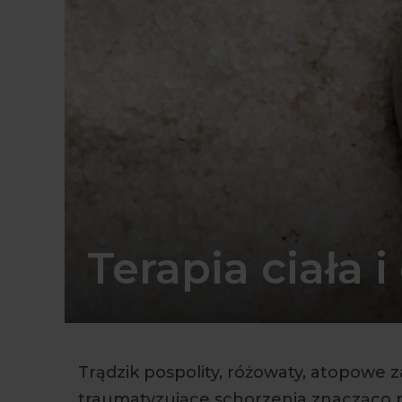
Terapia ciała 
Trądzik pospolity, różowaty, atopowe 
traumatyzujące schorzenia znacząco prz