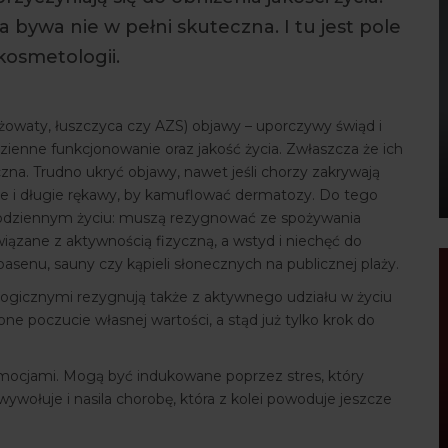
 a bywa nie w pełni skuteczna. I tu jest pole
osmetologii.
żowaty, łuszczyca czy AZS) objawy – uporczywy świąd i
ienne funkcjonowanie oraz jakość życia. Zwłaszcza że ich
eczna. Trudno ukryć objawy, nawet jeśli chorzy zakrywają
ie i długie rękawy, by kamuflować dermatozy. Do tego
 codziennym życiu: muszą rezygnować ze spożywania
iązane z aktywnością fizyczną, a wstyd i niechęć do
asenu, sauny czy kąpieli słonecznych na publicznej plaży.
ogicznymi rezygnują także z aktywnego udziału w życiu
e poczucie własnej wartości, a stąd już tylko krok do
mocjami. Mogą być indukowane poprzez stres, który
wywołuje i nasila chorobę, która z kolei powoduje jeszcze