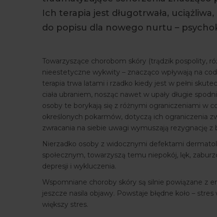
Ich terapia jest długotrwała, uciążliwa,
do popisu dla nowego nurtu – psychok
Towarzyszące chorobom skóry (trądzik pospolity, ró
nieestetyczne wykwity – znacząco wpływają na codz
terapia trwa latami i rzadko kiedy jest w pełni skut
ciała ubraniem, nosząc nawet w upały długie spodn
osoby te borykają się z różnymi ograniczeniami w
określonych pokarmów, dotyczą ich ograniczenia zw
zwracania na siebie uwagi wymuszają rezygnację z b
Nierzadko osoby z widocznymi defektami dermatol
społecznym, towarzyszą temu niepokój, lęk, zaburzon
depresji i wykluczenia.
Wspomniane choroby skóry są silnie powiązane z e
jeszcze nasila objawy. Powstaje błędne koło – stres 
większy stres.