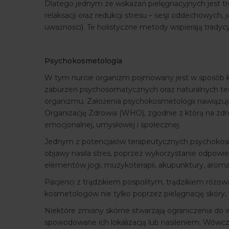
Dlatego jednym ze wskazań pielęgnacyjnych jest tro
relaksacji oraz redukcji stresu – sesji oddechowych
uważności). Te holistyczne metody wspierają tradyc
Psychokosmetologia
W tym nurcie organizm pojmowany jest w sposób 
zaburzeń psychosomatycznych oraz naturalnych tec
organizmu. Założenia psychokosmetologii nawiązują
Organizację Zdrowia (WHO), zgodnie z którą na zdro
emocjonalnej, umysłowej i społecznej.
Jednym z potencjałów terapeutycznych psychokosmet
objawy nasila stres, poprzez wykorzystanie odpow
elementów jogi, muzykoterapii, akupunktury, aromat
Pacjenci z trądzikiem pospolitym, trądzikiem różo
kosmetologów nie tylko poprzez pielęgnację skóry, l
Niektóre zmiany skórne stwarzają ograniczenia do
spowodowane ich lokalizacją lub nasileniem. Wówcza