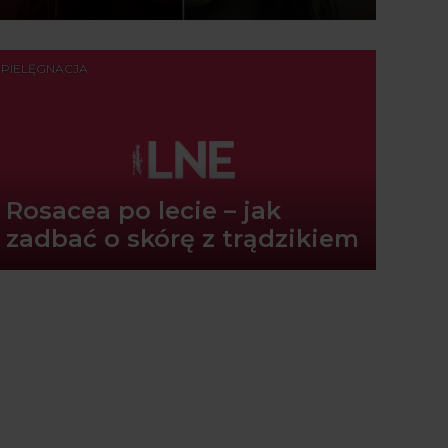
PIELĘGNACJA
Rosacea po lecie – jak
zadbać o skórę z trądzikiem
różowatym