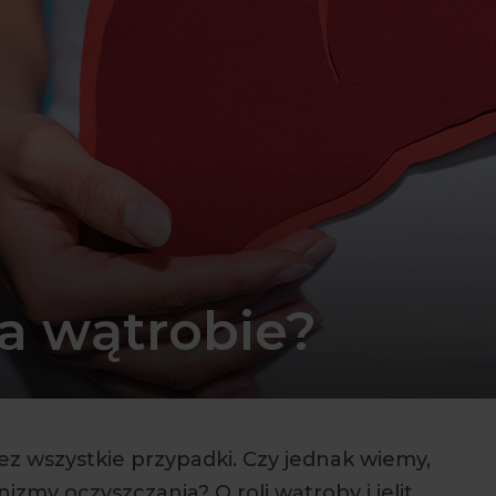
a wątrobie?
z wszystkie przypadki. Czy jednak wiemy,
zmy oczyszczania? O roli wątroby i jelit,