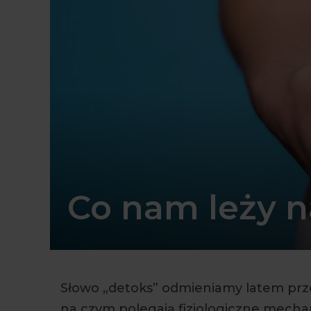
Co nam leży n
Słowo „detoks” odmieniamy latem prze
na czym polegają fizjologiczne mechani