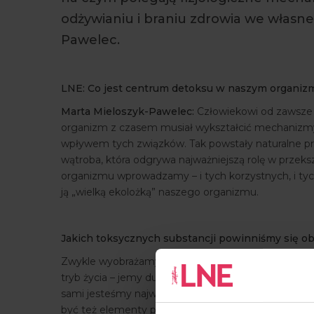
odżywianiu i braniu zdrowia we własn
Pawelec.
LNE: Co jest centrum detoksu w naszym organiz
Marta Mieloszyk-Pawelec:
Człowiekowi od zawsze 
organizm z czasem musiał wykształcić mechanizmy
wpływem tych związków. Tak powstały naturalne pro
wątroba, która odgrywa najważniejszą rolę w przeks
organizmu wprowadzamy – i tych korzystnych, i ty
ją „wielką ekolożką” naszego organizmu.
Jakich toksycznych substancji powinniśmy się o
Zwykle wyobrażamy sobie toksyny atakujące nas z z
tryb życia – jemy dużo przetworzonych produktów, p
sami jesteśmy największym źródłem szkodliwych z
być też elementy pozostające po procesach zapal