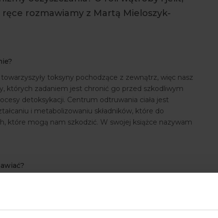
e ręce rozmawiamy z Martą Mieloszyk-
mie?
towarzyszyły toksyny pochodzące z zewnątrz, więc nasz
, których zadaniem jest chronić go przed szkodliwym
cesy detoksykacji. Centrum odtruwania ciała jest
ztałcaniu i metabolizowaniu składników, które do
ch, które mogą nam szkodzić. W swojej książce nazywam
bawiać?
ewnątrz, ale tak naprawdę, jeśli prowadzimy niezdrowy
ijemy słodzone napoje, palimy i nie ruszamy się – to my
wiązków dla naszego organizmu. Takimi toksynami mogą
nych – pozostałości komórkowe, produkty końcowe