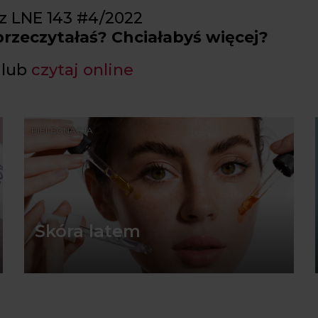
 z LNE 143 #4/2022
 przeczytałaś? Chciałabyś więcej?
lub
czytaj online
PIELĘGNACJA
Skóra latem