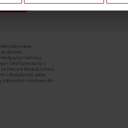
PRAWDŹ
mikroodżywiania.
 studiowała
 Medycyny i Farmacji
jon. Ukończyła kursy z
 na Harvard Medical School.
m Lifestylemed, gdzie
y zdrowotne i urodowe dla