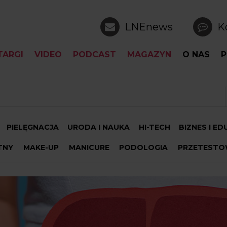
LNEnews
K
TARGI
VIDEO
PODCAST
MAGAZYN
O NAS
P
PIELĘGNACJA
URODA I NAUKA
HI-TECH
BIZNES I E
TNY
MAKE-UP
MANICURE
PODOLOGIA
PRZETESTO