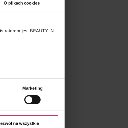
O plikach cookies
nistratorem jest BEAUTY IN
.
Marketing
przetwarzaniu Twoich danych
 przysługujących Ci prawach
ezwól na wszystkie