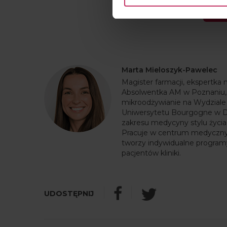
S
Marta Mieloszyk-Pawelec
Magister farmacji, ekspertka 
Absolwentka AM w Poznaniu,
mikroodżywianie na Wydziale
Uniwersytetu Bourgogne w Di
zakresu medycyny stylu życia
Pracuje w centrum medyczny
tworzy indywidualne program
pacjentów kliniki.