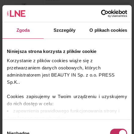
ANUA – PDRN Hyaluronic Acid Hydrating Capsule
Mist
Zgoda
Szczegóły
O plikach cookies
NOWOŚCI
Niniejsza strona korzysta z plików cookie
Dr Belter – Ampułka Longevity
Korzystanie z plików cookies wiąże się z
przetwarzaniem danych osobowych, których
administratorem jest BEAUTY IN Sp. z o.o. PRESS
Sp.K..
NOWOŚCI
Cookies zapisujemy w Twoim urządzeniu i uzyskujemy
Dr Irena Eris PROSYSTEM HOME CARE – Serum
Ultra-Nawilżające
do nich dostęp w celu:
zapewnienia prawidłowego funkcjonowania strony i
świadczenia naszych usług;
dopasowania serwisu do Twoich preferencji,
Wybór
analizy zachowań użytkowników w celu ich lepszego
Niezbędne