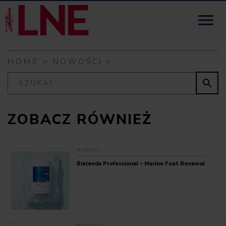
Skip to content

HOME
>
NOWOŚCI
>

ZOBACZ RÓWNIEŻ
NOWOŚCI
Bielenda Professional – Marine Foot Renewal
NOWOŚCI