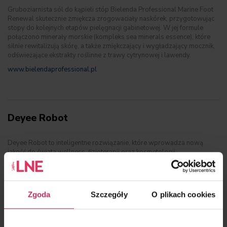
Gruboziarnista sól do kąpieli stóp Bielenda Professional Marine Foot
Renewal skutecznie zmiękcza zrogowaciały naskórek, przygotowując
stopy do kolejnych etapów pielęgnacji gabinetowej. W jej formule
połączono minerały morskie (kompleks sea minerals essence), które
silnie rewitalizują skórę, a także zmiękczający i wygładzający mocznik,
odświeżające ekstrakty roślinne z trawy cytrynowej i lawendy.
www.bielendaprofessional.pl
Deyee Robot
Deyee Robot to inteligentne rozwiązanie, które wprowadza nową
jakość do świata wellness, fizjoterapii oraz kosmetologii.
Zaawansowane i niezwykle wszechstronne urządzenie zabiegowe do
terapii i masażu idealnie wpisuje się w potrzeby nowoczesnych
salonów beauty, gabinetów fizjoterapeutycznych oraz centrów
modelowania sylwetki.
Zgoda
Szczegóły
O plikach cookies
Kluczową zaletą technologii jest wysoki stopień automatyzacji, który
znacząco odciąża personel w wymagającej pracy fizycznej. Urządzenie
pracuje z bezkompromisową precyzją. Dzięki zastosowaniu aż 8