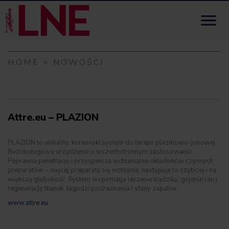
Skip to content

HOME
>
NOWOŚCI
Attre.eu – PLAZION
PLAZION to unikalny, koreański system do terapii plazmowo-jonowej.
Bezobsługowe urządzenie o wszechstronnym zastosowaniu.
Poprawia penetrację i przyspiesza wchłanianie składników czynnych
preparatów – więcej preparatu się wchłania, następuje to szybciej i na
większą głębokość. System wspomaga leczenie trądziku, gojenie ran i
regenerację tkanek, łagodzi podrażnienia i stany zapalne.
www.attre.eu