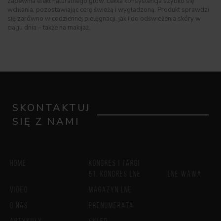
zapewnia efekt naturalnego glow. Lekka konsystencja szybko się
wchłania, pozostawiając cerę świeżą i wygładzoną. Produkt sprawdzi
się zarówno w codziennej pielęgnacji, jak i do odświeżenia skóry w
ciągu dnia – także na makijaż.
SKONTAKTUJ
SIĘ Z NAMI
HOME
KONGRES I TARGI
51. KONGRES LNE
LNE WAWA
VIDEO
MAGAZYN LNE
O NAS
PRENUMERATA