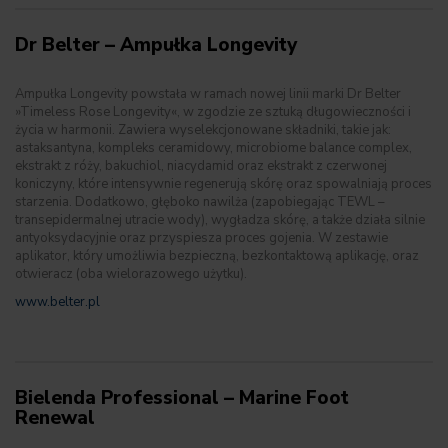
Dr Belter – Ampułka Longevity
Ampułka Longevity powstała w ramach nowej linii marki Dr Belter
»Timeless Rose Longevity«, w zgodzie ze sztuką długowieczności i
życia w harmonii. Zawiera wyselekcjonowane składniki, takie jak:
astaksantyna, kompleks ceramidowy, microbiome balance complex,
ekstrakt z róży, bakuchiol, niacydamid oraz ekstrakt z czerwonej
koniczyny, które intensywnie regenerują skórę oraz spowalniają proces
starzenia. Dodatkowo, głęboko nawilża (zapobiegając TEWL –
transepidermalnej utracie wody), wygładza skórę, a także działa silnie
antyoksydacyjnie oraz przyspiesza proces gojenia. W zestawie
aplikator, który umożliwia bezpieczną, bezkontaktową aplikację, oraz
otwieracz (oba wielorazowego użytku).
www.belter.pl
Bielenda Professional – Marine Foot
Renewal