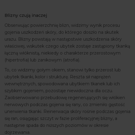
Blizny czują inaczej
Obserwując powierzchnię blizn, widzimy wynik procesu
gojenia uszkodzeń skóry, do którego doszło na skutek
urazu. Blizny powstają w następstwie uszkodzenia skóry
właściwej, wskutek czego ubytek zostaje zastąpiony tkanką
łączną włóknistą, niekiedy o charakterze przerostowym
(hipertrofia) lub zanikowym (atrofia).
To, co widzimy gołym okiem, stanowi tylko przerost lub
ubytek tkanki, kolor i strukturę. Reszta sił naprężeń
wewnętrznych, spowodowana ubytkiem tkanek lub ich
szybkim gojeniem, pozostaje niewidoczna dla oczu.
Zaobserwowano przebudowę regenerujących się włókien
nerwowych podczas gojenia się rany, co zmieniło gęstość
unerwienia tkanki. Reinerwacja skóry rośnie podczas gojenia
się ran, osiągając szczyt w fazie proliferacyjnej blizny, a
następnie spada do niższych poziomów w okresie
dojrzewania.