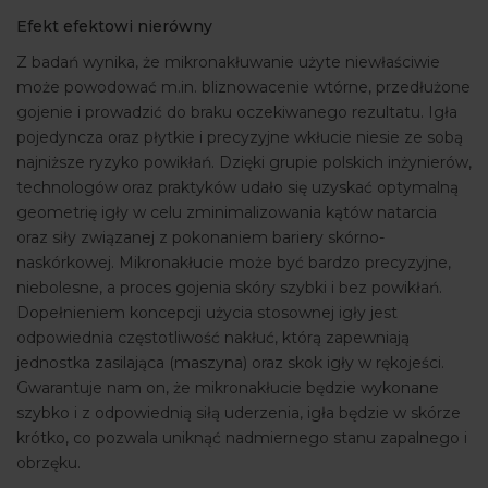
Efekt efektowi nierówny
Z badań wynika, że mikronakłuwanie użyte niewłaściwie
może powodować m.in. bliznowacenie wtórne, przedłużone
gojenie i prowadzić do braku oczekiwanego rezultatu. Igła
pojedyncza oraz płytkie i precyzyjne wkłucie niesie ze sobą
najniższe ryzyko powikłań. Dzięki grupie polskich inżynierów,
technologów oraz praktyków udało się uzyskać optymalną
geometrię igły w celu zminimalizowania kątów natarcia
oraz siły związanej z pokonaniem bariery skórno-
naskórkowej. Mikronakłucie może być bardzo precyzyjne,
niebolesne, a proces gojenia skóry szybki i bez powikłań.
Dopełnieniem koncepcji użycia stosownej igły jest
odpowiednia częstotliwość nakłuć, którą zapewniają
jednostka zasilająca (maszyna) oraz skok igły w rękojeści.
Gwarantuje nam on, że mikronakłucie będzie wykonane
szybko i z odpowiednią siłą uderzenia, igła będzie w skórze
krótko, co pozwala uniknąć nadmiernego stanu zapalnego i
obrzęku.