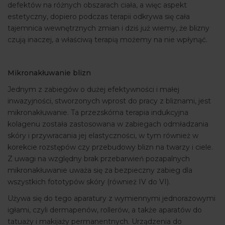
defektów na różnych obszarach ciała, a więc aspekt
estetyczny, dopiero podczas terapii odkrywa się cała
tajemnica wewnętrznych zmian i dziś już wiemy, że blizny
czują inaczej, a właściwą terapią możemy na nie wpłynąć.
Mikronakłuwanie blizn
Jednym z zabiegów o dużej efektywności i małej
inwazyjności, stworzonych wprost do pracy z bliznami, jest
mikronakłuwanie. Ta przezskórna terapia indukcyjna
kolagenu została zastosowana w zabiegach odmładzania
skóry i przywracania jej elastyczności, w tym również w
korekcie rozstępów czy przebudowy blizn na twarzy i ciele.
Z uwagi na względny brak przebarwień pozapalnych
mikronakłuwanie uważa się za bezpieczny zabieg dla
wszystkich fototypów skóry (również IV do VI).
Używa się do tego aparatury z wymiennymi jednorazowymi
igłami, czyli dermapenów, rollerów, a także aparatów do
tatuaży i makijaży permanentnych. Urządzenia do