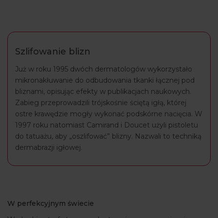
Szlifowanie blizn
Już w roku 1995 dwóch dermatologów wykorzystało
mikronakłuwanie do odbudowania tkanki łącznej pod
bliznami, opisując efekty w publikacjach naukowych.
Zabieg przeprowadzili trójskośnie ściętą igłą, której
ostre krawędzie mogły wykonać podskórne nacięcia. W
1997 roku natomiast Camirand i Doucet użyli pistoletu
do tatuażu, aby „oszlifować” blizny. Nazwali to techniką
dermabrazji igłowej.
W perfekcyjnym świecie