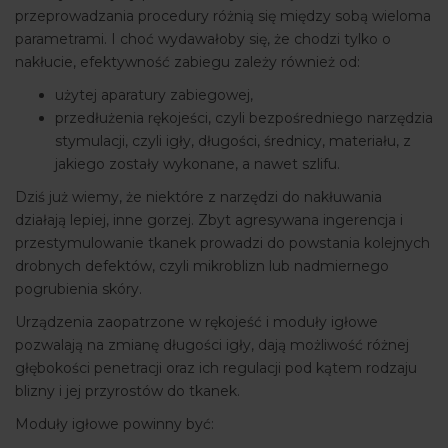
przeprowadzania procedury różnią się między sobą wieloma
parametrami. I choć wydawałoby się, że chodzi tylko o
nakłucie, efektywność zabiegu zależy również od:
użytej aparatury zabiegowej,
przedłużenia rękojeści, czyli bezpośredniego narzędzia
stymulacji, czyli igły, długości, średnicy, materiału, z
jakiego zostały wykonane, a nawet szlifu.
Dziś już wiemy, że niektóre z narzędzi do nakłuwania
działają lepiej, inne gorzej. Zbyt agresywana ingerencja i
przestymulowanie tkanek prowadzi do powstania kolejnych
drobnych defektów, czyli mikroblizn lub nadmiernego
pogrubienia skóry.
Urządzenia zaopatrzone w rękojeść i moduły igłowe
pozwalają na zmianę długości igły, dają możliwość różnej
głębokości penetracji oraz ich regulacji pod kątem rodzaju
blizny i jej przyrostów do tkanek.
Moduły igłowe powinny być: