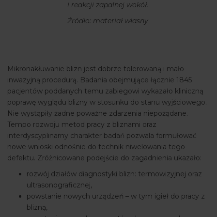
i reakcji zapalnej wokół.
Źródło: materiał własny
Mikronakłuwanie blizn jest dobrze tolerowaną i mało
inwazyjną procedurą. Badania obejmujące łącznie 1845
pacjentów poddanych temu zabiegowi wykazało kliniczną
poprawę wyglądu blizny w stosunku do stanu wyjściowego.
Nie wystąpiły żadne poważne zdarzenia niepożądane.
Tempo rozwoju metod pracy z bliznami oraz
interdyscyplinarny charakter badań pozwala formułować
nowe wnioski odnośnie do technik niwelowania tego
defektu. Zróżnicowane podejście do zagadnienia ukazało:
rozwój działów diagnostyki blizn: termowizyjnej oraz
ultrasonograficznej,
powstanie nowych urządzeń – w tym igieł do pracy z
blizną,