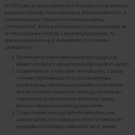
W 2015 roku podczas szkolenia w Poznaniu po raz pierwszy
pokazano metodę mikronakłuwania defektów skórnych, a
konkretnie pracę z bliznami techniką brazylijską,
„micropuntura”, która w późniejszym czasie przerodziła się
w naszą autorską metodę. Lata praktyki pozwoliły na
dopracowanie koncepcji do konkretnych procedur
zabiegowych.
Wykonujemy mikronakłucia pojedynczą igłą lub
płaskim modułem igłowym pod odpowiednim kątem.
Uzupełniamy je o manualne techniki pracy z blizną
(również fizjoterapeutyczne) oraz kosmetykę
pozabiegową, zapewniającą prawidłowe nawilżenie
tkanek i procesy naprawcze. Indukcja, stymulacja i
regeneracja to najważniejsze elementy całego
procesu naprawiania patologicznej tkanki.
Dzieło finalnie wieńczą techniki kamuflażu (nie
zawsze konieczne i wskazane), które w niektórych
przypadkach pozwalają całkowicie ukryć defekt.