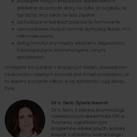
powstanie nowych preparatów dopasowanych
dokładnie do potrzeb skóry nie tylko ze względu na
typ blizny, lecz także na fazy zapalne
zachodzące w tkankach podczas jej formowania,
wprowadzenie nowych technik stymulacji tkanki, m.in.
mikronakłuwania,
dialog tematyczny między lekarzami, diagnostami,
fizjoterapeutami, kosmetologami i innymi
specjalistami.
Umiejętne korzystanie z dostępnych badań, doświadczeń
naukowców i własnych pozwala dziś śmiało powiedzieć, że
to dopiero początek odkryć w tej dziedzinie i ciąg dalszy…
trwa.
Dr n. farm. Sylwia Nawrot
Dr n. farm. z zakresu kosmetologii,
wykładowczyni akademicka UM w
Poznaniu, współtwórczyni
programów edukacyjnych, autorka
książek z dziedziny kosmetologii i