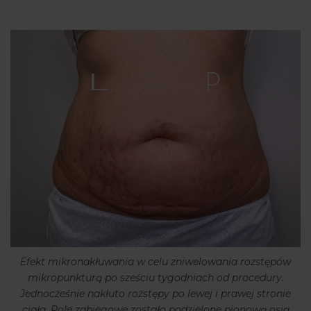
Efekt mikronakłuwania w celu zniwelowania rozstępów
mikropunkturą po sześciu tygodniach od procedury.
Jednocześnie nakłuto rozstępy po lewej i prawej stronie
ciała. Pole zabiegowe zostało podzielone pionową osią