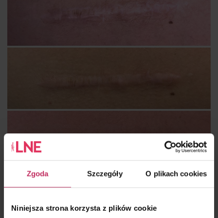
Zgoda
Szczegóły
O plikach cookies
Pooperacyjna blizna przerostowa na udzie. Po dwóch
zabiegach mikropunktury połączonej z terapią manualną i
Niniejsza strona korzysta z plików cookie
pielęgnacją zabiegową uzyskałyśmy zmniejszenie naprężeń