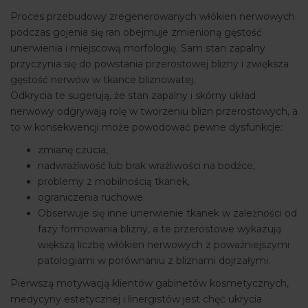
Proces przebudowy zregenerowanych włókien nerwowych
podczas gojenia się ran obejmuje zmienioną gęstość
unerwienia i miejscową morfologię. Sam stan zapalny
przyczynia się do powstania przerostowej blizny i zwiększa
gęstość nerwów w tkance bliznowatej.
Odkrycia te sugerują, że stan zapalny i skórny układ
nerwowy odgrywają rolę w tworzeniu blizn przerostowych, a
to w konsekwencji może powodować pewne dysfunkcje:
zmianę czucia,
nadwrażliwość lub brak wrażliwości na bodźce,
problemy z mobilnością tkanek,
ograniczenia ruchowe.
Obserwuje się inne unerwienie tkanek w zależności od
fazy formowania blizny, a te przerostowe wykazują
większą liczbę włókien nerwowych z poważniejszymi
patologiami w porównaniu z bliznami dojrzałymi.
Pierwszą motywacją klientów gabinetów kosmetycznych,
medycyny estetycznej i linergistów jest chęć ukrycia