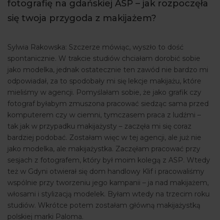
fotografię na gdańskiej ASP – jak rozpoczęła
się twoja przygoda z makijażem?
Sylwia Rakowska: Szczerze mówiąc, wyszło to dość
spontanicznie. W trakcie studiów chciałam dorobić sobie
jako modelka, jednak ostatecznie ten zawód nie bardzo mi
odpowiadał, za to spodobały mi się lekcje makijażu, które
mieliśmy w agencji. Pomyślałam sobie, że jako grafik czy
fotograf byłabym zmuszona pracować siedząc sama przed
komputerem czy w ciemni, tymczasem praca z ludźmi –
tak jak w przypadku makijażysty – zaczęła mi się coraz
bardziej podobać. Zostałam więc w tej agencji, ale już nie
jako modelka, ale makijażystka. Zaczęłam pracować przy
sesjach z fotografem, który był moim kolegą z ASP. Wtedy
też w Gdyni otwierał się dom handlowy Klif i pracowaliśmy
wspólnie przy tworzeniu jego kampanii – ja nad makijażem,
włosami i stylizacją modelek. Byłam wtedy na trzecim roku
studiów. Wkrótce potem zostałam główną makijażystką
polskiej marki Paloma.