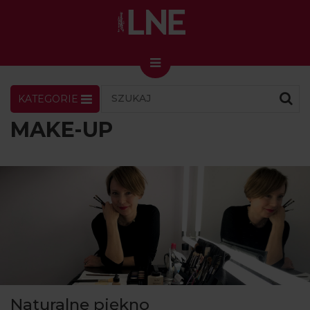
KATEGORIE
LNENEWS
KONTAKT
ZALOGUJ
SKLEP
MAKE-UP
KONGRES I TARGI
Skin Master w Warszawie
49. edycja w Krakowie
VIDEO
PODCAST
MAGAZYN
O NAS
Naturalne piękno
PRENUMERATA