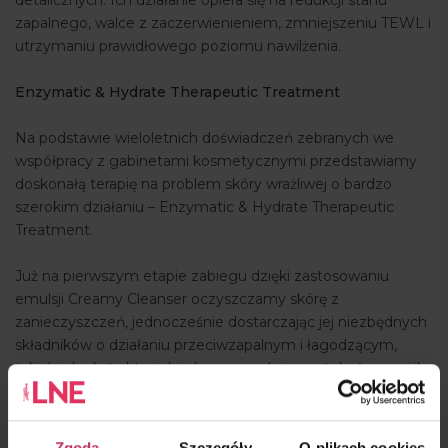
detalicznych. Ich działanie opiera się na redukcji stanu
zapalnego, walce z zaczerwienieniem, zmniejszeniu TEWL i
utrzymaniu prawidłowego poziomu nawilżenia.
Enzymatic & Hydrate Therapeutic Treatment
Na podstawie wieloletnich doświadczeń zebranych we
współpracy z gabinetami kosmetycznymi przedstawiamy
doskonałą terapię na problem skóry wrażliwej o bardzo
szerokim działaniu – Enzymatic & Hydrate Therapeutic
Treatment.
Już na pierwszym etapie zabiegu dzięki zastosowaniu
emulsji Creamy Cleanser oczyszczamy skórę z
zanieczyszczeń, jednocześnie dostarczając jej niezbędnych
składników o działaniu przeciwzapalnym i łagodzącym,
takich jak ekstrakt z juki, aloes oraz olej z pestek słonecznika
z bogactwem kwasów omega-6 (emolient).
Produktem wspomagającym jest Dry Skin Relief Bar®,
Zgoda
Szczegóły
O plikach cookies