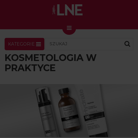
KATEGORIE
LNENEWS
KONTAKT
ZALOGUJ
SKLEP
KOSMETOLOGIA W
KONGRES I TARGI
PRAKTYCE
Skin Master w Warszawie
49. edycja w Krakowie
VIDEO
PODCAST
MAGAZYN
O NAS
PRENUMERATA