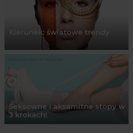
Kierunek: światowe trendy
KOSMETOLOGIA W PRAKTYCE
Seksowne i aksamitne stopy w
3 krokach!