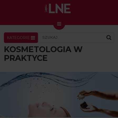
KATEGORIE
LNENEWS
KONTAKT
ZALOGUJ
SKLEP
KOSMETOLOGIA W
KONGRES I TARGI
PRAKTYCE
Skin Master w Warszawie
49. edycja w Krakowie
VIDEO
PODCAST
MAGAZYN
O NAS
PRENUMERATA