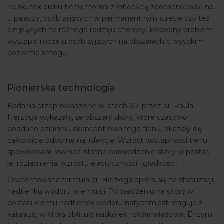
na skutek braku tlenu można z łatwością zaobserwować np.
u palaczy, osób żyjących w permanentnym stresie czy też
cierpiących na różnego rodzaju choroby. Podobny problem
wystąpić może u osób żyjących na obszarach o wysokim
poziomie smogu.
Pionierska technologia
Badania przeprowadzone w latach 60. przez dr. Paula
Herzoga wykazały, że obszary skóry, które czasowo
poddano działaniu skoncentrowanego tlenu, okazały się
całkowicie odporne na infekcje. Wzrost dostępności tlenu
spowodował również istotne odmłodzenie skóry w postaci
jej rozjaśnienia, wzrostu elastyczności i gładkości.
Opatentowana formuła dr. Herzoga opiera się na stabilizacji
nadtlenku wodoru w emulsji. Po nałożeniu na skórę w
postaci kremu nadtlenek wodoru natychmiast reaguje z
katalazą, w którą obfitują naskórek i skóra właściwa. Enzym