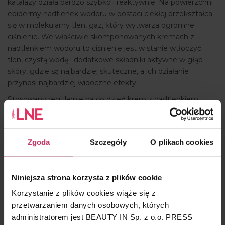
katalazy działa bardzo szybko i reaktywnie. Na powierzchni
epidermy nadtlenek wodoru w postaci ciekłej przekształca
się w molekularny tlen, gaz, który wytwarza ogromne
ciśnienie. We właściwie skomponowanych kremach z
nadtlenkiem wodoru to ciśnienie jest w stanie wtłoczyć
tlen, czystą wodę i dodatkowe składniki aktywne w głąb
skóry, gdzie są najbardziej skuteczne, a ich działanie
przynosi najbardziej widoczne efekty.
Stosowany regularnie na co dzień krem z nadtlenkiem
wodoru wpływa na właściwą gospodarkę i równowagę
między „rozkładem” starego a syntezą nowego kolagenu.
Skutkuje to poprawą wyglądu skóry, udowodnioną klinicznie
Zgoda
Szczegóły
O plikach cookies
i mikroskopowo.
Niniejsza strona korzysta z plików cookie
Dwa patenty
Korzystanie z plików cookies wiąże się z
Dr Paul Herzog pozostaje pierwszym i jedynym
przetwarzaniem danych osobowych, których
naukowcem, któremu udało się ustabilizować żywe źródło
administratorem jest BEAUTY IN Sp. z o.o. PRESS
energii dla komórek skóry. Odkrycie formuły stabilizującej