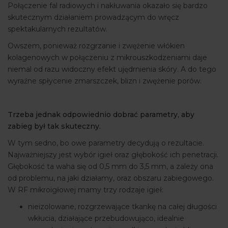
Połączenie fal radiowych i nakłuwania okazało się bardzo
skutecznym działaniem prowadzącym do wręcz
spektakularnych rezultatów.
Owszem, ponieważ rozgrzanie i zwężenie włókien
kolagenowych w połączeniu z mikrouszkodzeniami daje
niemal od razu widoczny efekt ujędrnienia skóry. A do tego
wyraźne spłycenie zmarszczek, blizn i zwężenie porów.
Trzeba jednak odpowiednio dobrać parametry, aby
zabieg był tak skuteczny.
W tym sedno, bo owe parametry decydują o rezultacie.
Najważniejszy jest wybór igieł oraz głębokość ich penetracji.
Głębokość ta waha się od 0,5 mm do 3,5 mm, a zależy ona
od problemu, na jaki działamy, oraz obszaru zabiegowego.
W RF mikroigłowej mamy trzy rodzaje igieł:
nieizolowane, rozgrzewające tkankę na całej długości
wkłucia, działające przebudowująco, idealnie