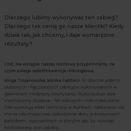
ARTYKUŁY
Dlaczego lubimy wykonywać ten zabieg?
WYDARZENIA
Dlaczego tak cenią go nasze klientki? Kiedy
działa tak, jak chcemy, i daje wymarzone
rezultaty?
LNE: Na wstępie naszej rozmowy przypomnijmy, na
czym polega radiofrekwencja mikroigłowa.
Kinga Trojanowska, klinika FabSkin:
To obecnie jeden z
ulubionych i najczęstszych zabiegów wykonywanych w
gabinetach medycyny estetycznej. Wykorzystuje dwa
mechanizmy działania – fali radiowych i mikronakłuwania.
Fale wywołują efekt termiczny w tkankach, nakłuwanie zaś
ma na celu miejscowe uszkodzenie skóry jednorazowym
kartridżem, wyposażonym w sterylne igły, by wywołać
kontrolowany stan zapalny.