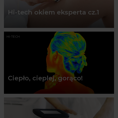
Hi-tech okiem eksperta cz.1
HI-TECH
Ciepło, cieplej, gorąco!
HI-TECH