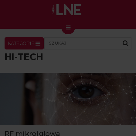
KATEGORIE
LNENEWS
KONTAKT
ZALOGUJ
SKLEP
HI-TECH
KONGRES I TARGI
Skin Master w Warszawie
49. edycja w Krakowie
VIDEO
PODCAST
MAGAZYN
O NAS
RF mikroigłowa
PRENUMERATA