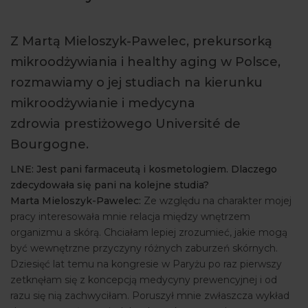
ARTYKUŁY
Z Martą Mieloszyk-Pawelec, prekursorką
WYDARZENIA
mikroodżywiania i healthy aging w Polsce,
rozmawiamy o jej studiach na kierunku
mikroodżywianie i medycyna
zdrowia prestiżowego Université de
Bourgogne.
LNE: Jest pani farmaceutą i kosmetologiem. Dlaczego
zdecydowała się pani na kolejne studia?
Marta Mieloszyk-Pawelec:
Ze względu na charakter mojej
pracy interesowała mnie relacja między wnętrzem
organizmu a skórą. Chciałam lepiej zrozumieć, jakie mogą
być wewnętrzne przyczyny różnych zaburzeń skórnych.
Dziesięć lat temu na kongresie w Paryżu po raz pierwszy
zetknęłam się z koncepcją medycyny prewencyjnej i od
razu się nią zachwyciłam. Poruszył mnie zwłaszcza wykład