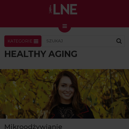
KATEGORIE
LNENEWS
KONTAKT
ZALOGUJ
SKLEP
HEALTHY AGING
KONGRES I TARGI
Skin Master w Warszawie
49. edycja w Krakowie
VIDEO
PODCAST
MAGAZYN
O NAS
Mikroodżywianie
PRENUMERATA