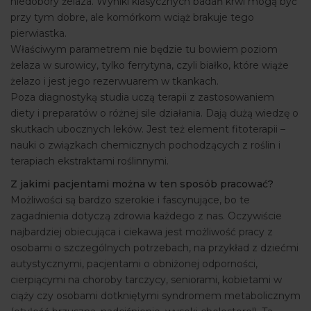
niedobory żelaza. Wyniki klasycznych badań krwi mogą być
przy tym dobre, ale komórkom wciąż brakuje tego
pierwiastka.
Właściwym parametrem nie będzie tu bowiem poziom
żelaza w surowicy, tylko ferrytyna, czyli białko, które wiąże
żelazo i jest jego rezerwuarem w tkankach.
Poza diagnostyką studia uczą terapii z zastosowaniem
diety i preparatów o różnej sile działania. Dają dużą wiedzę o
skutkach ubocznych leków. Jest też element fitoterapii –
nauki o związkach chemicznych pochodzących z roślin i
terapiach ekstraktami roślinnymi.
Z jakimi pacjentami można w ten sposób pracować?
Możliwości są bardzo szerokie i fascynujące, bo te
zagadnienia dotyczą zdrowia każdego z nas. Oczywiście
najbardziej obiecująca i ciekawa jest możliwość pracy z
osobami o szczególnych potrzebach, na przykład z dziećmi
autystycznymi, pacjentami o obniżonej odporności,
cierpiącymi na choroby tarczycy, seniorami, kobietami w
ciąży czy osobami dotkniętymi syndromem metabolicznym