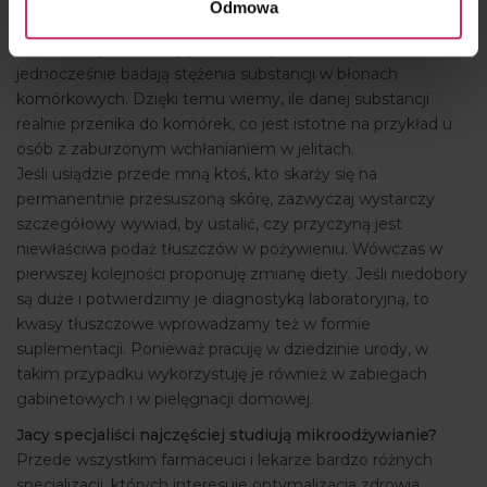
Odmowa
specjalistycznych, zagranicznych laboratoriów profilaktyki
zdrowotnej, które mają bardzo wąskie normy, a
jednocześnie badają stężenia substancji w błonach
komórkowych. Dzięki temu wiemy, ile danej substancji
realnie przenika do komórek, co jest istotne na przykład u
osób z zaburzonym wchłanianiem w jelitach.
Jeśli usiądzie przede mną ktoś, kto skarży się na
permanentnie przesuszoną skórę, zazwyczaj wystarczy
szczegółowy wywiad, by ustalić, czy przyczyną jest
niewłaściwa podaż tłuszczów w pożywieniu. Wówczas w
pierwszej kolejności proponuję zmianę diety. Jeśli niedobory
są duże i potwierdzimy je diagnostyką laboratoryjną, to
kwasy tłuszczowe wprowadzamy też w formie
suplementacji. Ponieważ pracuję w dziedzinie urody, w
takim przypadku wykorzystuję je również w zabiegach
gabinetowych i w pielęgnacji domowej.
Jacy specjaliści najczęściej studiują mikroodżywianie?
Przede wszystkim farmaceuci i lekarze bardzo różnych
specjalizacji, których interesuje optymalizacja zdrowia