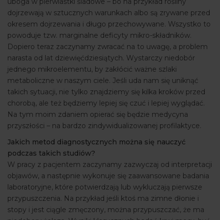
uboga w pierwiastki śladowe – bo na przykład rośliny
dojrzewają w sztucznych warunkach albo są zrywane przed
okresem dojrzewania i długo przechowywane. Wszystko to
powoduje tzw. marginalne deficyty mikro-składników.
Dopiero teraz zaczynamy zwracać na to uwagę, a problem
narasta od lat dziewięćdziesiątych. Wystarczy niedobór
jednego mikroelementu, by zakłócić ważne szlaki
metaboliczne w naszym ciele. Jeśli uda nam się uniknąć
takich sytuacji, nie tylko znajdziemy się kilka kroków przed
chorobą, ale też będziemy lepiej się czuć i lepiej wyglądać.
Na tym moim zdaniem opierać się będzie medycyna
przyszłości – na bardzo zindywidualizowanej profilaktyce.
Jakich metod diagnostycznych można się nauczyć
podczas takich studiów?
W pracy z pacjentem zaczynamy zazwyczaj od interpretacji
objawów, a następnie wykonuje się zaawansowane badania
laboratoryjne, które potwierdzają lub wykluczają pierwsze
przypuszczenia. Na przykład jeśli ktoś ma zimne dłonie i
stopy i jest ciągle zmęczony, można przypuszczać, że ma