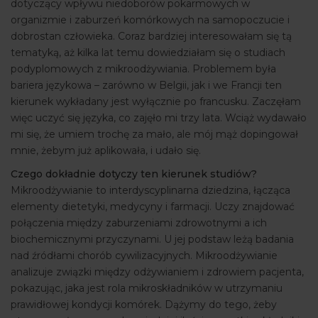
dotyczący wpływu niedoborów pokarmowych w
organizmie i zaburzeń komórkowych na samopoczucie i
dobrostan człowieka. Coraz bardziej interesowałam się tą
tematyką, aż kilka lat temu dowiedziałam się o studiach
podyplomowych z mikroodżywiania. Problemem była
bariera językowa – zarówno w Belgii, jak i we Francji ten
kierunek wykładany jest wyłącznie po francusku. Zaczęłam
więc uczyć się języka, co zajęło mi trzy lata. Wciąż wydawało
mi się, że umiem trochę za mało, ale mój mąż dopingował
mnie, żebym już aplikowała, i udało się.
Czego dokładnie dotyczy ten kierunek studiów?
Mikroodżywianie to interdyscyplinarna dziedzina, łącząca
elementy dietetyki, medycyny i farmacji. Uczy znajdować
połączenia między zaburzeniami zdrowotnymi a ich
biochemicznymi przyczynami. U jej podstaw leżą badania
nad źródłami chorób cywilizacyjnych. Mikroodżywianie
analizuje związki między odżywianiem i zdrowiem pacjenta,
pokazując, jaka jest rola mikroskładników w utrzymaniu
prawidłowej kondycji komórek. Dążymy do tego, żeby