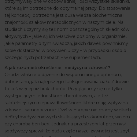
otrzymywały one w odpowiedniej ilości wszystkie składniki,
które są im potrzebne do optymalnej pracy. Do stosowania
tej koncepcji potrzebna jest duża wiedza biochemiczna i
znajomość szlaków metabolicznych w naszym ciele. Na
studiach uczymy się też norm poszczególnych składników
aktywnych – jakie są ich właściwe poziomy w organizmie,
jakie parametry o tym świadczą, jakich dawek powinniśmy
sobie dostarczać w pożywieniu czy – w przypadku osób o
szczególnych potrzebach – w suplementach.
A jak rozumieć określenie „medycyna zdrowia”?
Chodzi właśnie o dążenie do wspomnianego optimum,
dobrostanu, jak najlepszego funkcjonowania ciała. Zdrowie
to coś więcej niż brak chorób. Przyglądamy się nie tylko
występującym jednostkom chorobowym, ale też
subtelniejszym nieprawidłowościom, które mają wpływ na
zdrowie i samopoczucie. Dziś w Europie nie mamy wielkich
deficytów żywieniowych skutkujących szkorbutem, wolem
czy chorobą beri-beri. Jednak na przestrzeni lat przemysł
spożywczy sprawił, że duża część naszej żywności jest zbyt