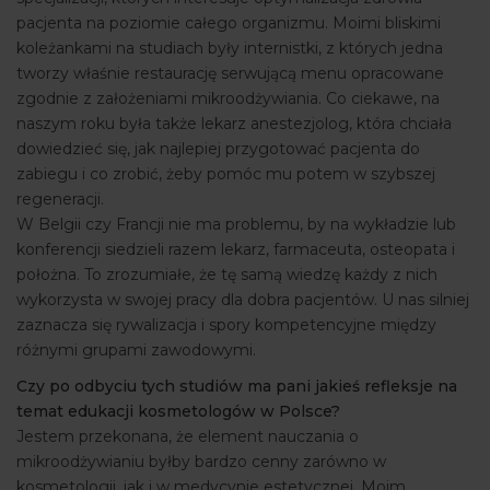
pacjenta na poziomie całego organizmu. Moimi bliskimi
koleżankami na studiach były internistki, z których jedna
tworzy właśnie restaurację serwującą menu opracowane
zgodnie z założeniami mikroodżywiania. Co ciekawe, na
naszym roku była także lekarz anestezjolog, która chciała
dowiedzieć się, jak najlepiej przygotować pacjenta do
zabiegu i co zrobić, żeby pomóc mu potem w szybszej
regeneracji.
W Belgii czy Francji nie ma problemu, by na wykładzie lub
konferencji siedzieli razem lekarz, farmaceuta, osteopata i
położna. To zrozumiałe, że tę samą wiedzę każdy z nich
wykorzysta w swojej pracy dla dobra pacjentów. U nas silniej
zaznacza się rywalizacja i spory kompetencyjne między
różnymi grupami zawodowymi.
Czy po odbyciu tych studiów ma pani jakieś refleksje na
temat edukacji kosmetologów w Polsce?
Jestem przekonana, że element nauczania o
mikroodżywianiu byłby bardzo cenny zarówno w
kosmetologii, jak i w medycynie estetycznej. Moim