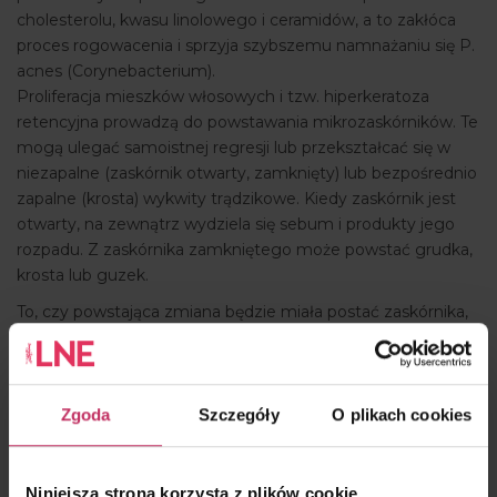
cholesterolu, kwasu linolowego i ceramidów, a to zakłóca
proces rogowacenia i sprzyja szybszemu namnażaniu się P.
acnes (Corynebacterium).
Proliferacja mieszków włosowych i tzw. hiperkeratoza
retencyjna prowadzą do powstawania mikrozaskórników. Te
mogą ulegać samoistnej regresji lub przekształcać się w
niezapalne (zaskórnik otwarty, zamknięty) lub bezpośrednio
zapalne (krosta) wykwity trądzikowe. Kiedy zaskórnik jest
otwarty, na zewnątrz wydziela się sebum i produkty jego
rozpadu. Z zaskórnika zamkniętego może powstać grudka,
krosta lub guzek.
To, czy powstająca zmiana będzie miała postać zaskórnika,
grudki, krosty czy zapalnego guza, zależy m.in. od
głębokości lokalizacji stanu zapalnego.
Wytłumaczenie tego procesu każdej nowej osobie, która z
Zgoda
Szczegóły
O plikach cookies
problemem trądziku trafia do naszego gabinetu, buduje
trwałe podwaliny pod długofalową i wielowątkową udaną
współpracę terapeutyczną – warunek sukcesu w kuracji
Niniejsza strona korzysta z plików cookie