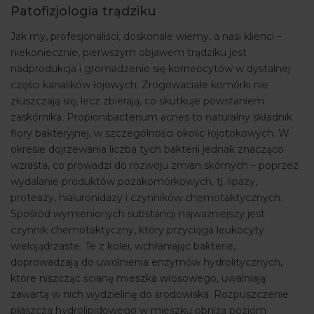
Patofizjologia trądziku
Jak my, profesjonaliści, doskonale wiemy, a nasi klienci –
niekoniecznie, pierwszym objawem trądziku jest
nadprodukcja i gromadzenie się korneocytów w dystalnej
części kanalików łojowych. Zrogowaciałe komórki nie
złuszczają się, lecz zbierają, co skutkuje powstaniem
zaskórnika. Propionibacterium acnes to naturalny składnik
flory bakteryjnej, w szczególności okolic łojotokowych. W
okresie dojrzewania liczba tych bakterii jednak znacząco
wzrasta, co prowadzi do rozwoju zmian skórnych – poprzez
wydalanie produktów pozakomórkowych, tj. lipazy,
proteazy, hialuronidazy i czynników chemotaktycznych.
Spośród wymienionych substancji najważniejszy jest
czynnik chemotaktyczny, który przyciąga leukocyty
wielojądrzaste. Te z kolei, wchłaniając bakterie,
doprowadzają do uwolnienia enzymów hydrolitycznych,
które niszcząc ścianę mieszka włosowego, uwalniają
zawartą w nich wydzielinę do środowiska. Rozpuszczenie
płaszcza hydrolipidowego w mieszku obniża poziom