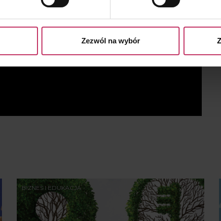
e prywatności
.
Zezwól na wybór
Z
BIZNES I EDUKACJA