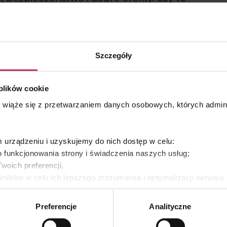
a z branży beauty? Niestety możliwe, że nie
Szczegóły
 tworzenie procedur i receptur zabiegowych, jednak w
worzeniu budżetów, wyliczaniu kosztów i tworzeniu
 zakresu marketingu, sprzedaży i zarządzania przychodami
 plików cookie
s wiąże się z przetwarzaniem danych osobowych, których admi
urządzeniu i uzyskujemy do nich dostęp w celu:
 funkcjonowania strony i świadczenia naszych usług;
woich preferencji,
ników w celu ich lepszego zrozumienia i optymalizacji serwisu
yświetlania Ci naszych reklam na innych stronach.
Preferencje
Analityczne
es własne oraz naszych partnerów. Szczegółowe informacje o 
e, w jaki my i nasi partnerzy używamy plików cookies oraz o