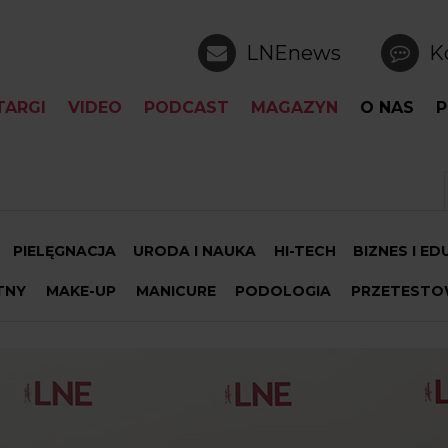
LNEnews
K
TARGI
VIDEO
PODCAST
MAGAZYN
O NAS
P
PIELĘGNACJA
URODA I NAUKA
HI-TECH
BIZNES I E
TNY
MAKE-UP
MANICURE
PODOLOGIA
PRZETESTO