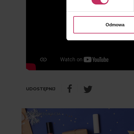
znajdziesz w naszej
Polityc
Odmowa
BIZNES I EDUKACJA