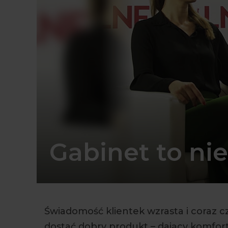
Gabinet to ni
Świadomość klientek wzrasta i coraz cz
dostać dobry produkt – dający komfort