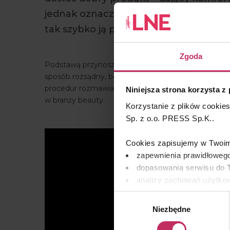
jednak oznacza, że walka na ceny znik
tak szybko ją pożegnamy.
Zgoda
Podstawą przynoszącą dobre efekty finansowe jest
sposób rozsądny, bo salon urody to nie apteka. O t
procedur rozmawiamy z Anną Tafelską, ekspertką z
Niniejsza strona korzysta z
w branży beauty.
Korzystanie z plików cookie
Sp. z o.o. PRESS Sp.K..
Cookies zapisujemy w Twoim 
zapewnienia prawidłowego
dopasowania serwisu do T
analizy zachowań użytkow
remarketingowym, czyli w
Wybór
Niezbędne
zgody
Wykorzystujemy pliki cooki
osobowych, w tym o sposobi