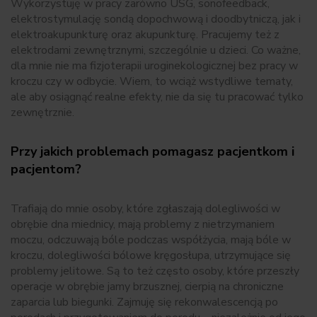
Wykorzystuję w pracy zarówno USG, sonofeedback,
elektrostymulację sondą dopochwową i doodbytniczą, jak i
elektroakupunkturę oraz akupunkturę. Pracujemy też z
elektrodami zewnętrznymi, szczególnie u dzieci. Co ważne,
dla mnie nie ma fizjoterapii uroginekologicznej bez pracy w
kroczu czy w odbycie. Wiem, to wciąż wstydliwe tematy,
ale aby osiągnąć realne efekty, nie da się tu pracować tylko
zewnętrznie.
Przy jakich problemach pomagasz pacjentkom i
pacjentom?
Trafiają do mnie osoby, które zgłaszają dolegliwości w
obrębie dna miednicy, mają problemy z nietrzymaniem
moczu, odczuwają bóle podczas współżycia, mają bóle w
kroczu, dolegliwości bólowe kręgosłupa, utrzymujące się
problemy jelitowe. Są to też często osoby, które przeszły
operacje w obrębie jamy brzusznej, cierpią na chroniczne
zaparcia lub biegunki. Zajmuję się rekonwalescencją po