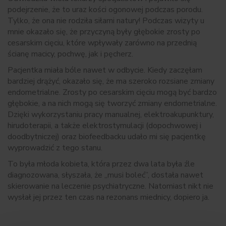
podejrzenie, że to uraz kości ogonowej podczas porodu.
Tylko, że ona nie rodziła siłami natury! Podczas wizyty u
mnie okazało się, że przyczyną były głębokie zrosty po
cesarskim cięciu, które wpływały zarówno na przednią
ścianę macicy, pochwę, jak i pęcherz.
Pacjentka miała bóle nawet w odbycie. Kiedy zaczęłam
bardziej drążyć, okazało się, że ma szeroko rozsiane zmiany
endometrialne. Zrosty po cesarskim cięciu mogą być bardzo
głębokie, a na nich mogą się tworzyć zmiany endometrialne.
Dzięki wykorzystaniu pracy manualnej, elektroakupunktury,
hirudoterapii, a także elektrostymulacji (dopochwowej i
doodbytniczej) oraz biofeedbacku udało mi się pacjentkę
wyprowadzić z tego stanu.
To była młoda kobieta, która przez dwa lata była źle
diagnozowana, słyszała, że „musi boleć”, dostała nawet
skierowanie na leczenie psychiatryczne. Natomiast nikt nie
wysłał jej przez ten czas na rezonans miednicy, dopiero ja.