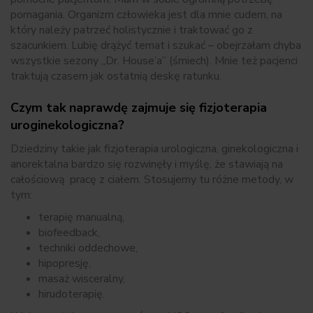
pomagania. Organizm człowieka jest dla mnie cudem, na
który należy patrzeć holistycznie i traktować go z
szacunkiem. Lubię drążyć temat i szukać – obejrzałam chyba
wszystkie sezony „Dr. House’a” (śmiech). Mnie też pacjenci
traktują czasem jak ostatnią deskę ratunku.
Czym tak naprawdę zajmuje się fizjoterapia
uroginekologiczna?
Dziedziny takie jak fizjoterapia urologiczna, ginekologiczna i
anorektalna bardzo się rozwinęły i myślę, że stawiają na
całościową pracę z ciałem. Stosujemy tu różne metody, w
tym:
terapię manualną,
biofeedback,
techniki oddechowe,
hipopresję,
masaż wisceralny,
hirudoterapię.