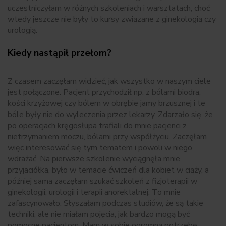
uczestniczyłam w różnych szkoleniach i warsztatach, choć
wtedy jeszcze nie były to kursy związane z ginekologią czy
urologią.
Kiedy nastąpił przełom?
Z czasem zaczęłam widzieć, jak wszystko w naszym ciele
jest połączone. Pacjent przychodził np. z bólami biodra,
kości krzyżowej czy bólem w obrębie jamy brzusznej i te
bóle były nie do wyleczenia przez lekarzy. Zdarzało się, że
po operacjach kręgosłupa trafiali do mnie pacjenci z
nietrzymaniem moczu, bólami przy współżyciu. Zaczęłam
więc interesować się tym tematem i powoli w niego
wdrażać. Na pierwsze szkolenie wyciągnęła mnie
przyjaciółka, było w temacie ćwiczeń dla kobiet w ciąży, a
później sama zaczęłam szukać szkoleń z fizjoterapii w
ginekologii, urologii i terapii anorektalnej. To mnie
zafascynowało. Słyszałam podczas studiów, że są takie
techniki, ale nie miałam pojęcia, jak bardzo mogą być
pomocne pacjentom. Mam w sobie ogromną potrzebę