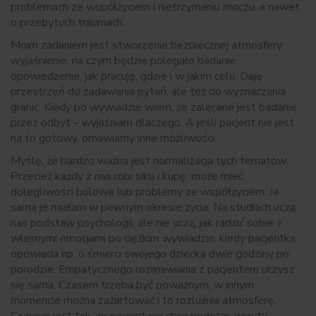
problemach ze współżyciem i nietrzymaniu moczu, a nawet
o przebytych traumach.
Moim zadaniem jest stworzenie bezpiecznej atmosfery,
wyjaśnienie, na czym będzie polegało badanie,
opowiedzenie, jak pracuję, gdzie i w jakim celu. Daję
przestrzeń do zadawania pytań, ale też do wyznaczania
granic. Kiedy po wywiadzie wiem, że zalecane jest badanie
przez odbyt – wyjaśniam dlaczego. A jeśli pacjent nie jest
na to gotowy, omawiamy inne możliwości.
Myślę, że bardzo ważna jest normalizacja tych tematów.
Przecież każdy z nas robi siku i kupę, może mieć
dolegliwości bólowe lub problemy ze współżyciem. Ja
sama je miałam w pewnym okresie życia. Na studiach uczą
nas podstaw psychologii, ale nie uczą, jak radzić sobie z
własnymi emocjami po ciężkim wywiadzie, kiedy pacjentka
opowiada np. o śmierci swojego dziecka dwie godziny po
porodzie. Empatycznego rozmawiania z pacjentem uczysz
się sama. Czasem trzeba być poważnym, w innym
momencie można zażartować i to rozluźnia atmosferę.