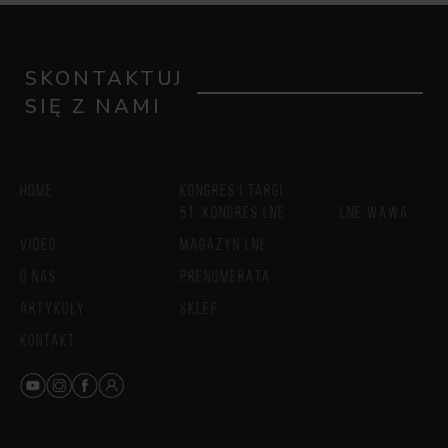
SKONTAKTUJ
SIĘ Z NAMI
HOME
KONGRES I TARGI
51. KONGRES LNE
LNE WAWA
VIDEO
MAGAZYN LNE
O NAS
PRENUMERATA
ARTYKUŁY
SKLEP
KONTAKT