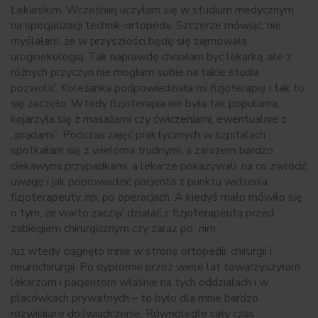
Lekarskim. Wcześniej uczyłam się w studium medycznym
na specjalizacji technik-ortopeda. Szczerze mówiąc, nie
myślałam, że w przyszłości będę się zajmowała
uroginekologią. Tak naprawdę chciałam być lekarką, ale z
różnych przyczyn nie mogłam sobie na takie studia
pozwolić. Koleżanka podpowiedziała mi fizjoterapię i tak to
się zaczęło. Wtedy fizjoterapia nie była tak popularna,
kojarzyła się z masażami czy ćwiczeniami, ewentualnie z
„prądami”. Podczas zajęć praktycznych w szpitalach
spotkałam się z wieloma trudnymi, a zarazem bardzo
ciekawymi przypadkami, a lekarze pokazywali, na co zwrócić
uwagę i jak poprowadzić pacjenta z punktu widzenia
fizjoterapeuty, np. po operacjach. A kiedyś mało mówiło się
o tym, że warto zacząć działać z fizjoterapeutą przed
zabiegiem chirurgicznym czy zaraz po nim.
Już wtedy ciągnęło mnie w stronę ortopedii, chirurgii i
neurochirurgii. Po dyplomie przez wiele lat towarzyszyłam
lekarzom i pacjentom właśnie na tych oddziałach i w
placówkach prywatnych – to było dla mnie bardzo
rozwijające doświadczenie. Równolegle cały czas