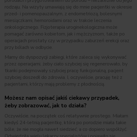
porodach i przygotowaniem do porodu – niezależnie od jego
rodzaju. Na wizyty umawiają się do mnie pacjentki w okresie
przed- i pomenopauzalnym, z endometriozą, bolesnymi
miesiączkami, hemoroidami oraz w trakcie leczenia
onkologicznego. Fizjoterapia uroginekologiczna może
pomagać zarówno kobietom, jak i mężczyznom, także po
operacjach prostaty czy w przypadku zaburzeń erekcji oraz
przy bólach w odbycie.
Mamy do dyspozycji zabiegi, które zaleca się wykonywać
przez operacjami, żeby ciało szybciej się regenerowało, by
tkanki podejmowały szybciej pracę funkcjonalną, pacjent
szybciej doszedł do zdrowia. I, oczywiście, pracuję też z
pacjentami, którzy mają problemy z płodnością.
Możesz nam opisać jakiś ciekawy przypadek,
żeby zobrazować, jak to działa?
Oczywiście, na początek coś relatywnie prostego. Miałam
kiedyś 24-letnią pacjentkę, która po porodzie miała takie
bóle, że nie mogła nawet siedzieć, a co dopiero współżyć.
Odwiedziła wielu lekarzy specjalistów i pojawiło się