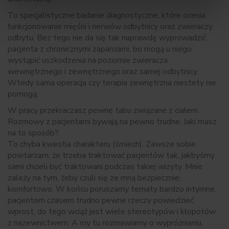
To specjalistyczne badanie diagnostyczne, które ocenia
funkcjonowanie mięśni i nerwów odbytnicy oraz zwieraczy
odbytu. Bez tego nie da się tak naprawdę wyprowadzić
pacjenta z chronicznymi zaparciami, bo mogą u niego
wystąpić uszkodzenia na poziomie zwieracza
wewnętrznego i zewnętrznego oraz samej odbytnicy.
Wtedy sama operacja czy terapia zewnętrzna niestety nie
pomogą.
W pracy przekraczasz pewne tabu związane z ciałem.
Rozmowy z pacjentami bywają na pewno trudne. Jaki masz
na to sposób?
To chyba kwestia charakteru (śmiech). Zawsze sobie
powtarzam, że trzeba traktować pacjentów tak, jakbyśmy
sami chcieli być traktowani podczas takiej wizyty. Mnie
zależy na tym, żeby czuli się ze mną bezpiecznie,
komfortowo. W końcu poruszamy tematy bardzo intymne,
pacjentom czasem trudno pewne rzeczy powiedzieć
wprost, do tego wciąż jest wiele stereotypów i kłopotów
z nazewnictwem. A my tu rozmawiamy o wypróżnianiu,