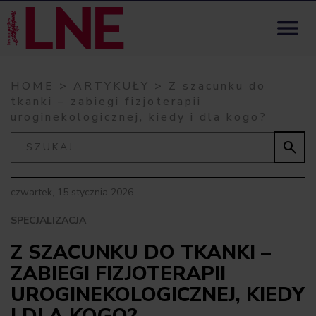
Skip to content

HOME
>
ARTYKUŁY
>
Z szacunku do
tkanki – zabiegi fizjoterapii
uroginekologicznej, kiedy i dla kogo?

czwartek, 15 stycznia 2026
SPECJALIZACJA
Z SZACUNKU DO TKANKI –
ZABIEGI FIZJOTERAPII
UROGINEKOLOGICZNEJ, KIEDY