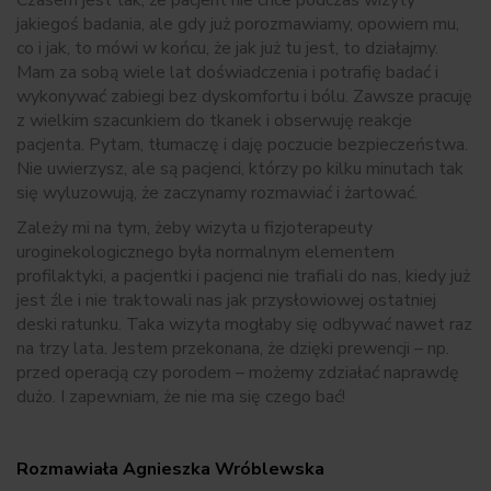
Czasem jest tak, że pacjent nie chce podczas wizyty
jakiegoś badania, ale gdy już porozmawiamy, opowiem mu,
co i jak, to mówi w końcu, że jak już tu jest, to działajmy.
Mam za sobą wiele lat doświadczenia i potrafię badać i
wykonywać zabiegi bez dyskomfortu i bólu. Zawsze pracuję
z wielkim szacunkiem do tkanek i obserwuję reakcje
pacjenta. Pytam, tłumaczę i daję poczucie bezpieczeństwa.
Nie uwierzysz, ale są pacjenci, którzy po kilku minutach tak
się wyluzowują, że zaczynamy rozmawiać i żartować.
Zależy mi na tym, żeby wizyta u fizjoterapeuty
uroginekologicznego była normalnym elementem
profilaktyki, a pacjentki i pacjenci nie trafiali do nas, kiedy już
jest źle i nie traktowali nas jak przysłowiowej ostatniej
deski ratunku. Taka wizyta mogłaby się odbywać nawet raz
na trzy lata. Jestem przekonana, że dzięki prewencji – np.
przed operacją czy porodem – możemy zdziałać naprawdę
dużo. I zapewniam, że nie ma się czego bać!
Rozmawiała Agnieszka Wróblewska