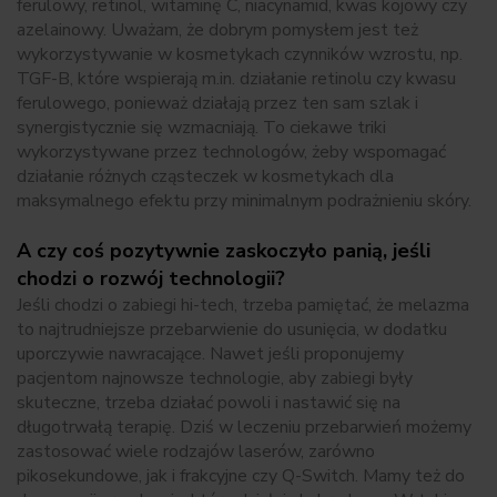
ferulowy, retinol, witaminę C, niacynamid, kwas kojowy czy
azelainowy. Uważam, że dobrym pomysłem jest też
wykorzystywanie w kosmetykach czynników wzrostu, np.
TGF-B, które wspierają m.in. działanie retinolu czy kwasu
ferulowego, ponieważ działają przez ten sam szlak i
synergistycznie się wzmacniają. To ciekawe triki
wykorzystywane przez technologów, żeby wspomagać
działanie różnych cząsteczek w kosmetykach dla
maksymalnego efektu przy minimalnym podrażnieniu skóry.
A czy coś pozytywnie zaskoczyło panią, jeśli
chodzi o rozwój technologii?
Jeśli chodzi o zabiegi hi-tech, trzeba pamiętać, że melazma
to najtrudniejsze przebarwienie do usunięcia, w dodatku
uporczywie nawracające. Nawet jeśli proponujemy
pacjentom najnowsze technologie, aby zabiegi były
skuteczne, trzeba działać powoli i nastawić się na
długotrwałą terapię. Dziś w leczeniu przebarwień możemy
zastosować wiele rodzajów laserów, zarówno
pikosekundowe, jak i frakcyjne czy Q-Switch. Mamy też do