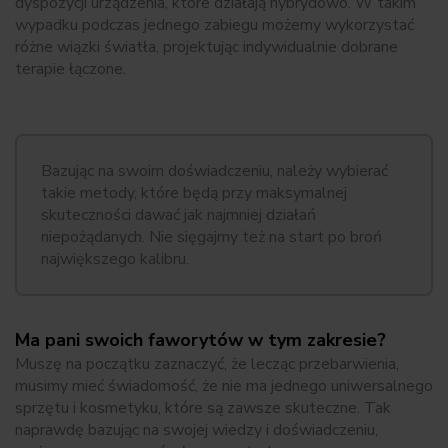
dyspozycji urządzenia, które działają hybrydowo. W takim
wypadku podczas jednego zabiegu możemy wykorzystać
różne wiązki światła, projektując indywidualnie dobrane
terapie łączone.
Bazując na swoim doświadczeniu, należy wybierać
takie metody, które będą przy maksymalnej
skuteczności dawać jak najmniej działań
niepożądanych. Nie sięgajmy też na start po broń
największego kalibru.
Ma pani swoich faworytów w tym zakresie?
Muszę na początku zaznaczyć, że lecząc przebarwienia,
musimy mieć świadomość, że nie ma jednego uniwersalnego
sprzętu i kosmetyku, które są zawsze skuteczne. Tak
naprawdę bazując na swojej wiedzy i doświadczeniu,