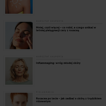
WARSZTAT EKSPERTA
Mniej, czyli więcej – co robić, a czego unikać w
letniej pielęgnacji cery z rosaceą
WARSZTAT EKSPERTA
Inflammaging: wróg młodej skóry
PIELĘGNACJA
Rosacea po lecie – jak zadbać o skórę z trądzikiem
różowatym