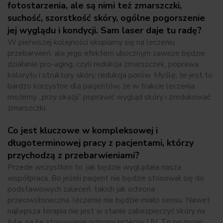
fotostarzenia, ale są nimi też zmarszczki,
suchość, szorstkość skóry, ogólne pogorszenie
jej wyglądu i kondycji. Sam laser daje tu radę?
W pierwszej kolejności skupiamy się na leczeniu
przebarwień, ale jego efektem ubocznym zawsze będzie
działanie pro-aging, czyli redukcja zmarszczek, poprawa
kolorytu i struktury skóry, redukcja porów. Myślę, że jest to
bardzo korzystne dla pacjentów, że w trakcie leczenia
możemy „przy okazji” poprawić wygląd skóry i zredukować
zmarszczki.
Co jest kluczowe w kompleksowej i
długoterminowej pracy z pacjentami, którzy
przychodzą z przebarwieniami?
Przede wszystkim to, jak będzie wyglądała nasza
współpraca. Bo jeżeli pacjent nie będzie stosował się do
podstawowych zaleceń, takich jak ochrona
przeciwsłoneczna, leczenie nie będzie miało sensu. Nawet
najlepsza terapia nie jest w stanie zabezpieczyć skóry na
tyle, na ile stosowanie ochrony przeciw UV. To po mojej