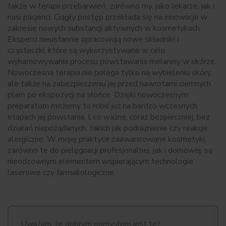
także w terapii przebarwień, zarówno my, jako lekarze, jak i
nasi pacjenci. Ciągły postęp przekłada się na innowacje w
zakresie nowych substancji aktywnych w kosmetykach.
Eksperci nieustannie opracowują nowe składniki i
cząsteczki, które są wykorzystywane w celu
wyhamowywania procesu powstawania melaniny w skórze.
Nowoczesna terapia nie polega tylko na wybieleniu skóry,
ale także na zabezpieczeniu jej przed nawrotami ciemnych
plam po ekspozycji na słońce. Dzięki nowoczesnym
preparatom możemy to robić już na bardzo wczesnych
etapach jej powstania. I, co ważne, coraz bezpieczniej, bez
działań niepożądanych, takich jak podrażnienie czy reakcje
alergiczne. W mojej praktyce zaawansowane kosmetyki,
zarówno te do pielęgnacji profesjonalnej, jak i domowej, są
nieodzownym elementem wspierającym technologie
laserowe czy farmakologiczne.
Uważam, że dobrym pomysłem jest też