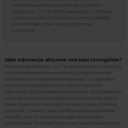
wykorzystywanie w kosmetykach czynników
wzrostu, np. TGF-B, które wspierają m.in. działanie
retinolu czy kwasu ferulowego, ponieważ działają
przez ten sam szlak i synergistycznie się
wzmacniają.
Jakie substancje aktywne ceni pani szczególnie?
Bardzo cenię thiamidol – jest to opatentowana cząsteczka,
którą odnajdziemy w kosmetykach. Blokuje on enzym
tyrozynazę już na poziomie komórkowym, co zapobiega
powstawaniu hiperpigmentacji, ale też zmniejsza
widoczność tych już istniejących na skórze. Jest bezpieczny i
mogę łączyć go z innymi składnikami, wzmacniając efekty
terapii. Ciekawą nowością jest kolejny związek chroniony
patentem – melasyl. Jego cząstki przechwytują nadmiar
melaniny, jeszcze zanim spowoduje on powstanie
przebarwienia. Doceniam także kwas traneksamowy, kwas