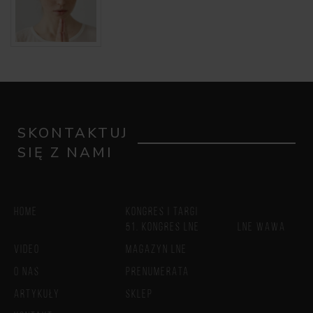
SKONTAKTUJ
SIĘ Z NAMI
HOME
KONGRES I TARGI
51. KONGRES LNE
LNE WAWA
VIDEO
MAGAZYN LNE
O NAS
PRENUMERATA
ARTYKUŁY
SKLEP