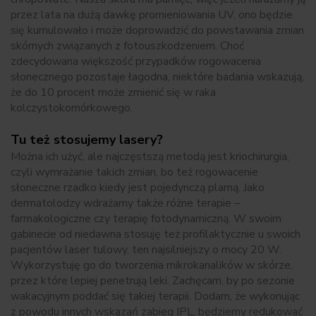
przez lata na dużą dawkę promieniowania UV, ono będzie
się kumulowało i może doprowadzić do powstawania zmian
skórnych związanych z fotouszkodzeniem. Choć
zdecydowana większość przypadków rogowacenia
słonecznego pozostaje łagodna, niektóre badania wskazują,
że do 10 procent może zmienić się w raka
kolczystokomórkowego.
Tu też stosujemy lasery?
Można ich użyć, ale najczęstszą metodą jest kriochirurgia,
czyli wymrażanie takich zmian, bo też rogowacenie
słoneczne rzadko kiedy jest pojedynczą plamą. Jako
dermatolodzy wdrażamy także różne terapie –
farmakologiczne czy terapię fotodynamiczną. W swoim
gabinecie od niedawna stosuję też profilaktycznie u swoich
pacjentów laser tulowy, ten najsilniejszy o mocy 20 W.
Wykorzystuję go do tworzenia mikrokanalików w skórze,
przez które lepiej penetrują leki. Zachęcam, by po sezonie
wakacyjnym poddać się takiej terapii. Dodam, że wykonując
z powodu innych wskazań zabieg IPL, będziemy redukować