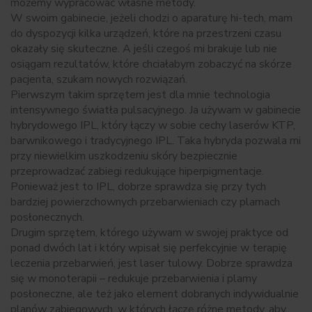
możemy wypracować własne metody.
W swoim gabinecie, jeżeli chodzi o aparaturę hi-tech, mam
do dyspozycji kilka urządzeń, które na przestrzeni czasu
okazały się skuteczne. A jeśli czegoś mi brakuje lub nie
osiągam rezultatów, które chciałabym zobaczyć na skórze
pacjenta, szukam nowych rozwiązań.
Pierwszym takim sprzętem jest dla mnie technologia
intensywnego światła pulsacyjnego. Ja używam w gabinecie
hybrydowego IPL, który łączy w sobie cechy laserów KTP,
barwnikowego i tradycyjnego IPL. Taka hybryda pozwala mi
przy niewielkim uszkodzeniu skóry bezpiecznie
przeprowadzać zabiegi redukujące hiperpigmentacje.
Ponieważ jest to IPL, dobrze sprawdza się przy tych
bardziej powierzchownych przebarwieniach czy plamach
posłonecznych.
Drugim sprzętem, którego używam w swojej praktyce od
ponad dwóch lat i który wpisał się perfekcyjnie w terapię
leczenia przebarwień, jest laser tulowy. Dobrze sprawdza
się w monoterapii – redukuje przebarwienia i plamy
posłoneczne, ale też jako element dobranych indywidualnie
planów zabiegowych, w których łączę różne metody, aby