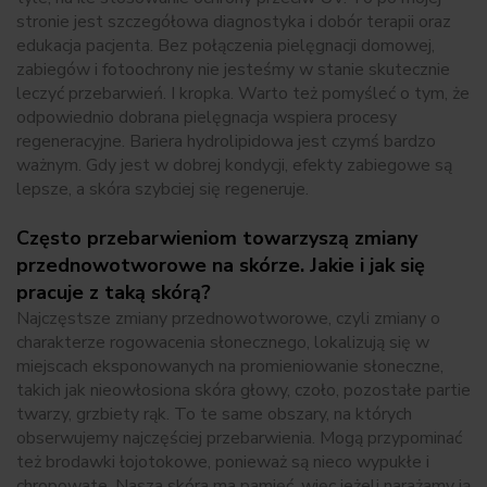
stronie jest szczegółowa diagnostyka i dobór terapii oraz
edukacja pacjenta. Bez połączenia pielęgnacji domowej,
zabiegów i fotoochrony nie jesteśmy w stanie skutecznie
leczyć przebarwień. I kropka. Warto też pomyśleć o tym, że
odpowiednio dobrana pielęgnacja wspiera procesy
regeneracyjne. Bariera hydrolipidowa jest czymś bardzo
ważnym. Gdy jest w dobrej kondycji, efekty zabiegowe są
lepsze, a skóra szybciej się regeneruje.
Często przebarwieniom towarzyszą zmiany
przednowotworowe na skórze. Jakie i jak się
pracuje z taką skórą?
Najczęstsze zmiany przednowotworowe, czyli zmiany o
charakterze rogowacenia słonecznego, lokalizują się w
miejscach eksponowanych na promieniowanie słoneczne,
takich jak nieowłosiona skóra głowy, czoło, pozostałe partie
twarzy, grzbiety rąk. To te same obszary, na których
obserwujemy najczęściej przebarwienia. Mogą przypominać
też brodawki łojotokowe, ponieważ są nieco wypukłe i
chropowate. Nasza skóra ma pamięć, więc jeżeli narażamy ją