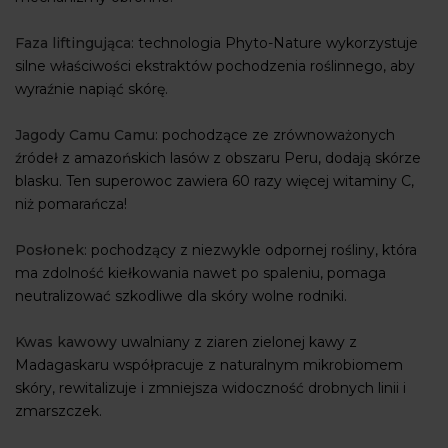
Faza liftingująca
: technologia Phyto-Nature wykorzystuje
silne właściwości ekstraktów pochodzenia roślinnego, aby
wyraźnie napiąć skórę.
Jagody Camu Camu
: pochodzące ze zrównoważonych
źródeł z amazońskich lasów z obszaru Peru, dodają skórze
blasku. Ten superowoc zawiera 60 razy więcej witaminy C,
niż pomarańcza!
Posłonek
: pochodzący z niezwykle odpornej rośliny, która
ma zdolność kiełkowania nawet po spaleniu, pomaga
neutralizować szkodliwe dla skóry wolne rodniki.
Kwas kawowy
uwalniany z ziaren zielonej kawy z
Madagaskaru współpracuje z naturalnym mikrobiomem
skóry, rewitalizuje i zmniejsza widoczność drobnych linii i
zmarszczek.