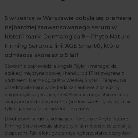
ARTYKUŁY
5 września w Warszawie odbyła się premiera
WYDARZENIA
najbardziej zaawansowanego serum w
historii marki Dermalogica® – Phyto Nature
Firming Serum z linii AGE Smart®, które
odmładza skórę aż o 5 lat!
Spotkanie poprowadziła Angela Taylor - manager ds.
edukacji międzynarodowej i handlu, od 17 lat związana z
oddziałem Dermalogica® w Wielkiej Brytanii. Terapeutka
przedstawiła najnowsze badania naukowe z dziedziny
epigenetyki sugerujące, że 50% widocznego starzenia się
skóry pochodzi z eksposomu (środowisko + styl życia), a nie
tylko - jak wcześniej sądzono - z genów.
Dwufazowe serum ujędrniająco-liftingujące Phyto-Nature
Firming Serum oddaje skórze tyle lat młodości, ile zabrał jej
eksposom. Taki efekt gwarantuje wykorzystanie peptydów