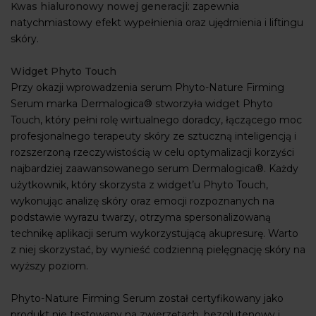
Kwas hialuronowy nowej generacji
: zapewnia
natychmiastowy efekt wypełnienia oraz ujędrnienia i liftingu
skóry.
Widget Phyto Touch
Przy okazji wprowadzenia serum Phyto-Nature Firming
Serum marka Dermalogica® stworzyła widget Phyto
Touch, który pełni rolę wirtualnego doradcy, łączącego moc
profesjonalnego terapeuty skóry ze sztuczną inteligencją i
rozszerzoną rzeczywistością w celu optymalizacji korzyści
najbardziej zaawansowanego serum Dermalogica®. Każdy
użytkownik, który skorzysta z widget’u Phyto Touch,
wykonując analizę skóry oraz emocji rozpoznanych na
podstawie wyrazu twarzy, otrzyma spersonalizowaną
technikę aplikacji serum wykorzystującą akupresurę. Warto
z niej skorzystać, by wynieść codzienną pielęgnację skóry na
wyższy poziom.
Phyto-Nature Firming Serum został certyfikowany jako
produkt nie testowany na zwierzętach, bezglutenowy i