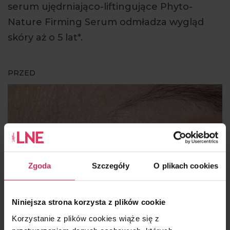
serum ujędrniająco-liftingujące Phyto-
Nature Firming Serum odmładza wygląd
skóry aż o 5 lat*.
PRZED
Zgoda
Szczegóły
O plikach cookies
Niniejsza strona korzysta z plików cookie
Korzystanie z plików cookies wiąże się z