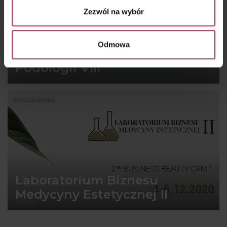
Zezwól na wybór
Odmowa
Konferencja Medyczna Strona
Podologii VIII
WYDARZENIA
Laboratorium Biznesu
Medycyny Estetycznej II