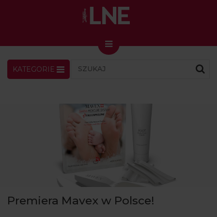
KATEGORIE
LNENEWS
KONTAKT
ZALOGUJ
SKLEP
KONGRES I TARGI
Skin Master w Warszawie
49. edycja w Krakowie
VIDEO
PODCAST
MAGAZYN
Premiera Mavex w Polsce!
O NAS
PRENUMERATA