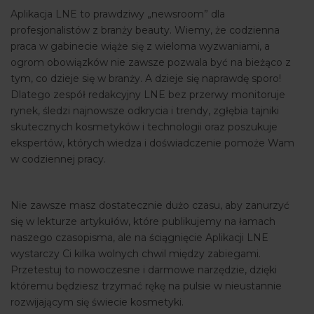
Aplikacja LNE to prawdziwy „newsroom” dla
ARTYKUŁY
profesjonalistów z branży beauty. Wiemy, że codzienna
praca w gabinecie wiąże się z wieloma wyzwaniami, a
WYDARZENIA
ogrom obowiązków nie zawsze pozwala być na bieżąco z
tym, co dzieje się w branży. A dzieje się naprawdę sporo!
Dlatego zespół redakcyjny LNE bez przerwy monitoruje
rynek, śledzi najnowsze odkrycia i trendy, zgłębia tajniki
skutecznych kosmetyków i technologii oraz poszukuje
ekspertów, których wiedza i doświadczenie pomoże Wam
w codziennej pracy.
Nie zawsze masz dostatecznie dużo czasu, aby zanurzyć
się w lekturze artykułów, które publikujemy na łamach
naszego czasopisma, ale na ściągnięcie Aplikacji LNE
wystarczy Ci kilka wolnych chwil między zabiegami.
Przetestuj to nowoczesne i darmowe narzędzie, dzięki
któremu będziesz trzymać rękę na pulsie w nieustannie
rozwijającym się świecie kosmetyki.