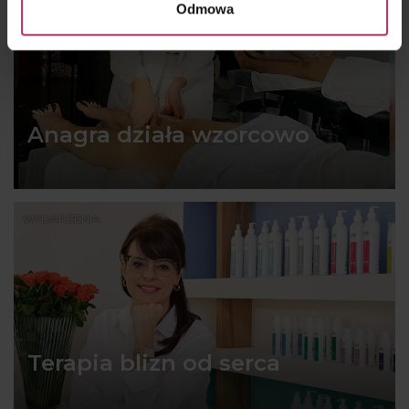
Odmowa
Anagra działa wzorcowo
WYDARZENIA
Terapia blizn od serca