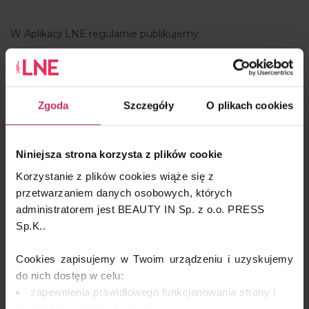
W Aplikacji LNE regularnie publikujemy:
zabiegowe know-how doświadczonych ekspertów
informacje o najnowszych składnikach, zabiegach i
aparaturze
praktyczne i łatwe do wdrożenia wskazówki
Zgoda
Szczegóły
O plikach cookies
biznesowe
doniesienia o światowych trendach, prognozy i
odkrycia
Niniejsza strona korzysta z plików cookie
zapowiedzi ciekawych wydarzeń branżowych.
Korzystanie z plików cookies wiąże się z
przetwarzaniem danych osobowych, których
administratorem jest BEAUTY IN Sp. z o.o. PRESS
Zaintrygowana? Zobacz, jakie materiały pojawią się w apce
Sp.K..
LNE w najbliższym czasie:
Polimery w kosmetykach
Cookies zapisujemy w Twoim urządzeniu i uzyskujemy
Terapia blizn potrądzikowych
do nich dostęp w celu:
Niebieskie światło a kondycja skóry
zapewnienia prawidłowego funkcjonowania strony i
Jak powinien wyglądać idealny gabinet
świadczenia naszych usług;