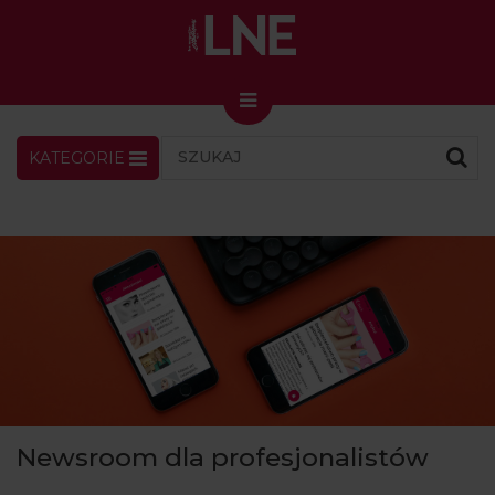
KATEGORIE
LNENEWS
KONTAKT
ZALOGUJ
SKLEP
KONGRES I TARGI
Skin Master w Warszawie
49. edycja w Krakowie
VIDEO
PODCAST
MAGAZYN
Newsroom dla profesjonalistów
O NAS
PRENUMERATA