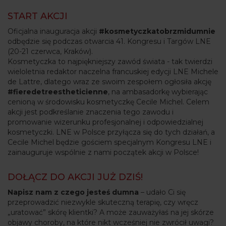
START AKCJI
Oficjalna inauguracja akcji
#kosmetyczkatobrzmidumnie
odbędzie się podczas otwarcia 41. Kongresu i Targów LNE
(20-21 czerwca, Kraków).
Kosmetyczka to najpiękniejszy zawód świata - tak twierdzi
wieloletnia redaktor naczelna francuskiej edycji LNE Michele
de Lattre, dlatego wraz ze swoim zespołem ogłosiła akcję
#fieredetreestheticienne
, na ambasadorkę wybierając
cenioną w środowisku kosmetyczkę Cecile Michel. Celem
akcji jest podkreślanie znaczenia tego zawodu i
promowanie wizerunku profesjonalnej i odpowiedzialnej
kosmetyczki. LNE w Polsce przyłącza się do tych działań, a
Cecile Michel będzie gościem specjalnym Kongresu LNE i
zainauguruje wspólnie z nami początek akcji w Polsce!
DOŁĄCZ DO AKCJI JUŻ DZIŚ!
Napisz nam z czego jesteś dumna
– udało Ci się
przeprowadzić niezwykle skuteczną terapię, czy wręcz
„uratować” skórę klientki? A może zauważyłaś na jej skórze
objawy choroby, na które nikt wcześniej nie zwrócił uwagi?