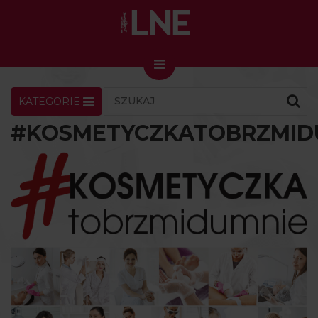
KATEGORIE
LNENEWS
KONTAKT
ZALOGUJ
SKLEP
#KOSMETYCZKATOBRZMID
KONGRES I TARGI
Skin Master w Warszawie
49. edycja w Krakowie
VIDEO
PODCAST
MAGAZYN
O NAS
PRENUMERATA