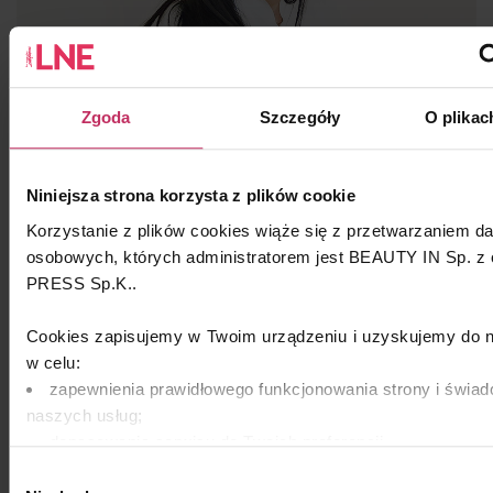
Zgoda
Szczegóły
O plikac
W kosmetycznym siódmym
niebie
Niniejsza strona korzysta z plików cookie
Anna Bernat
Korzystanie z plików cookies wiąże się z przetwarzaniem d
osobowych, których administratorem jest BEAUTY IN Sp. z 
PRESS Sp.K..
AKCJA | ŚRODA, 29 KWIETNIA 2020
Cookies zapisujemy w Twoim urządzeniu i uzyskujemy do n
w celu:
zapewnienia prawidłowego funkcjonowania strony i świad
naszych usług;
dopasowania serwisu do Twoich preferencji,
analizy zachowań użytkowników w celu ich lepszego zroz
Wybór