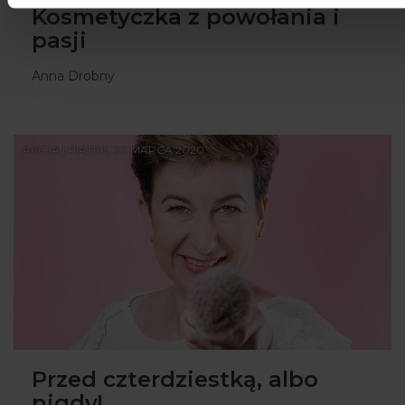
Kosmetyczka z powołania i
pasji
Anna Drobny
AKCJA | PIĄTEK, 20 MARCA 2020
Przed czterdziestką, albo
nigdy!