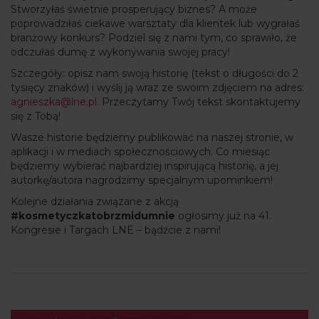
Stworzyłaś świetnie prosperujący biznes? A może
poprowadziłaś ciekawe warsztaty dla klientek lub wygrałaś
branżowy konkurs? Podziel się z nami tym, co sprawiło, że
odczułaś dumę z wykonywania swojej pracy!
Szczegóły: opisz nam swoją historię (tekst o długości do 2
tysięcy znaków) i wyślij ją wraz ze swoim zdjęciem na adres:
agnieszka@lne.pl
. Przeczytamy Twój tekst skontaktujemy
się z Tobą!
Wasze historie będziemy publikować na naszej stronie, w
aplikacji i w mediach społecznościowych. Co miesiąc
będziemy wybierać najbardziej inspirującą historię, a jej
autorkę/autora nagrodzimy specjalnym upominkiem!
Kolejne działania związane z akcją
#kosmetyczkatobrzmidumnie
ogłosimy już na 41.
Kongresie i Targach LNE – bądźcie z nami!