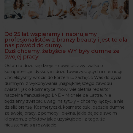
ARTYKUŁY
WYDARZENIA
Od 25 lat wspieramy i inspirujemy
profesjonalistów z branży beauty i jest to dla
nas powód do dumy.
Dziś chcemy, żebyście WY były dumne ze
swojej pracy!
Ostatnio dużo się dzieje – nowe ustawy, walka o
kompetencje, dyskusje i dużo towarzyszących im emocji.
Chcielibyśmy wrócić do korzeni i… zachęcić Was do bycia
dumnymi z wykonywania „najpiękniejszego zawodu
świata”, jak o kosmetyce mówi wieloletnia redaktor
naczelna francuskiego LNE – Michele de Lattre. Nie
będziemy zwracać uwagi na tytuły – chcemy łączyć, a nie
dzielić branżę. Kosmetyczki, kosmetolożki, bądźcie dumne
ze swojej pracy, z pomocy i piękna, jakie dajecie swoim
klientom, z efektów jakie uzyskujecie i z tego, że
nieustannie się rozwijacie.