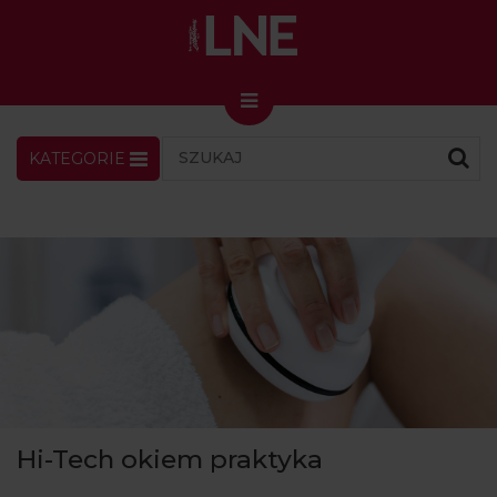
KATEGORIE
LNENEWS
KONTAKT
ZALOGUJ
SKLEP
KONGRES I TARGI
Skin Master w Warszawie
49. edycja w Krakowie
VIDEO
PODCAST
MAGAZYN
Hi-Tech okiem praktyka
O NAS
PRENUMERATA