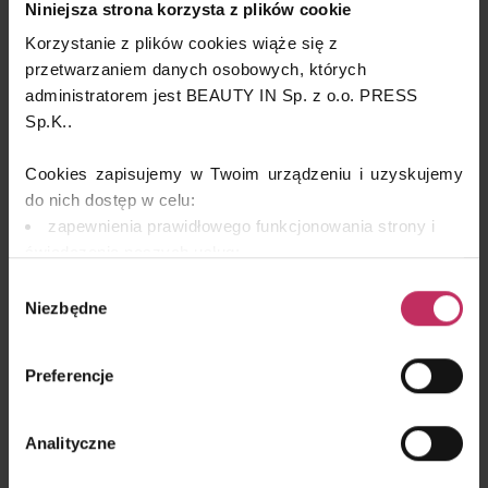
Niniejsza strona korzysta z plików cookie
Korzystanie z plików cookies wiąże się z
przetwarzaniem danych osobowych, których
administratorem jest BEAUTY IN Sp. z o.o. PRESS
Sp.K..
Cookies zapisujemy w Twoim urządzeniu i uzyskujemy
do nich dostęp w celu:
zapewnienia prawidłowego funkcjonowania strony i
świadczenia naszych usług;
dopasowania serwisu do Twoich preferencji,
Wybór
analizy zachowań użytkowników w celu ich lepszego
Niezbędne
zgody
zrozumienia i optymalizacji serwisu.
remarketingowym, czyli wyświetlania Ci naszych
Preferencje
reklam na innych stronach.
Wykorzystujemy pliki cookies własne oraz naszych
Analityczne
partnerów. Szczegółowe informacje o przetwarzaniu
Twoich danych osobowych, w tym o sposobie, w jaki my