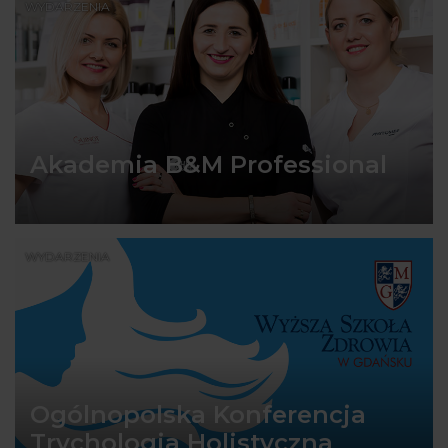
WYDARZENIA
Akademia B&M Professional
WYDARZENIA
Ogólnopolska Konferencja
Trychologia Holistyczna