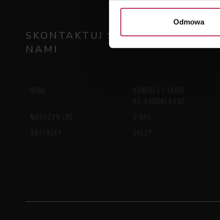
Odmowa
SKONTAKTUJ SIĘ Z
NAMI
HOME
KONGRES I TARGI
51. KONGRES LNE
MAGAZYN LNE
O NAS
ARTYKUŁY
SKLEP