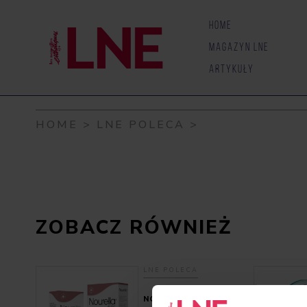
Skip to content
HOME
MAGAZYN LNE
ARTYKUŁY
HOME
>
LNE POLECA
>
ZOBACZ RÓWNIEŻ
LNE POLECA
NOURELLA