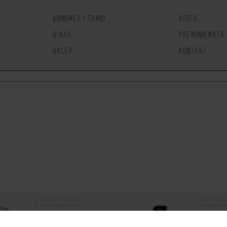
KONGRES I TARGI
VIDEO
O NAS
PRENUMERATA
SKLEP
KONTAKT
LNE POLECA
LNE PO
ANUA
BTL AES