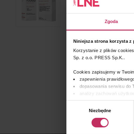
Zgoda
Niniejsza strona korzysta z
Korzystanie z plików cookie
Sp. z o.o. PRESS Sp.K..
Cookies zapisujemy w Twoim 
zapewnienia prawidłowego
dopasowania serwisu do T
analizy zachowań użytkow
remarketingowym, czyli w
Wybór
Niezbędne
zgody
Wykorzystujemy pliki cooki
osobowych, w tym o sposobi
znajdziesz w naszej
Polityc