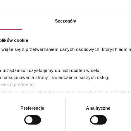
Szczegóły
 plików cookie
s wiąże się z przetwarzaniem danych osobowych, których admi
urządzeniu i uzyskujemy do nich dostęp w celu:
 funkcjonowania strony i świadczenia naszych usług;
woich preferencji,
ników w celu ich lepszego zrozumienia i optymalizacji serwisu
yświetlania Ci naszych reklam na innych stronach.
Preferencje
Analityczne
es własne oraz naszych partnerów. Szczegółowe informacje o 
e, w jaki my i nasi partnerzy używamy plików cookies oraz o
e prywatności
.