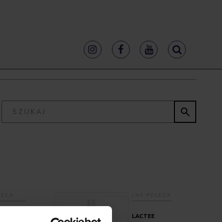


LECA
LNE POLECA
THETICS
LACTEE