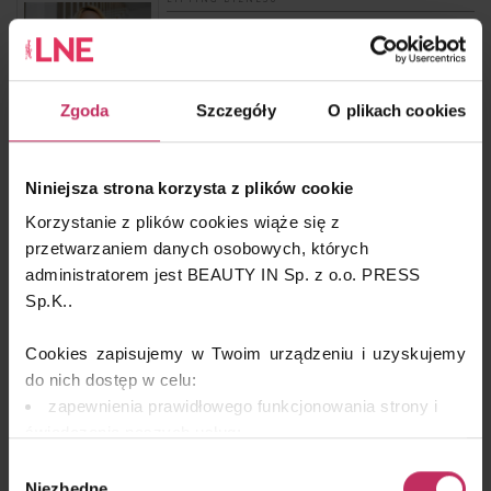
Pod kontrolą – komunikacja o ofercie zabiegowej
gabinetu zgodnie z wymogami Ustawy o
wyrobach medycznych
Zgoda
Szczegóły
O plikach cookies
HI-TECH & MEDICAL BEAUTY
Niniejsza strona korzysta z plików cookie
IPL przed wakacjami, czyli jak działać bezpiecznie,
ostrożnie i skutecznie
Korzystanie z plików cookies wiąże się z
przetwarzaniem danych osobowych, których
administratorem jest BEAUTY IN Sp. z o.o. PRESS
Sp.K..
URODA I NAUKA
Cookies zapisujemy w Twoim urządzeniu i uzyskujemy
Regenerować, nie tylko stymulować – skóra i jej
wewnętrzne systemy antyoksydacji
do nich dostęp w celu:
zapewnienia prawidłowego funkcjonowania strony i
świadczenia naszych usług;
dopasowania serwisu do Twoich preferencji,
Wybór
analizy zachowań użytkowników w celu ich lepszego
Niezbędne