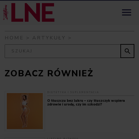
Skip to content

HOME
>
ARTYKUŁY
>

ZOBACZ RÓWNIEŻ
DIETETYKA I SUPLEMENTACJA
O tłuszczu bez lukru – czy tłuszczyk wspiera
zdrowie i urodę, czy im szkodzi?
LIFTING BIZNESU