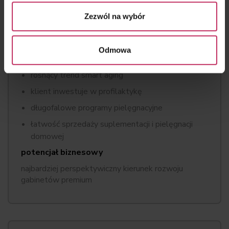
Zezwól na wybór
8. KOSMETOLOGIA LONGEVITY I SKIN
QUALITY
Odmowa
Dlaczego zarabia?
rosnący trend smart aging
klient inwestuje w profilaktykę
długofalowe programy pielęgnacyjne
łatwość sprzedaży suplementacji i pielęgnacji
domowej
potencjał biznesowy
najbardziej perspektywiczny kierunek rozwoju
gabinetów premium