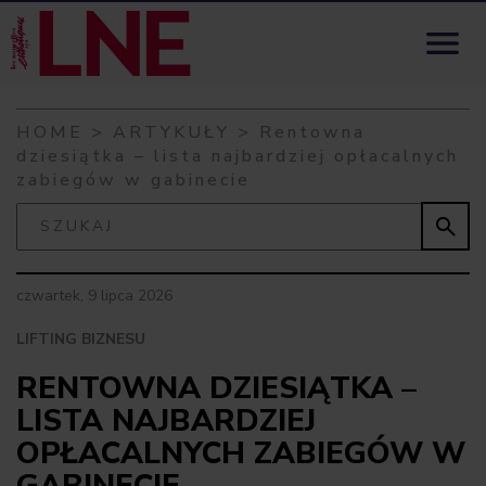
Skip to content

HOME
>
ARTYKUŁY
>
Rentowna
dziesiątka – lista najbardziej opłacalnych
zabiegów w gabinecie

czwartek, 9 lipca 2026
LIFTING BIZNESU
RENTOWNA DZIESIĄTKA –
LISTA NAJBARDZIEJ
OPŁACALNYCH ZABIEGÓW W