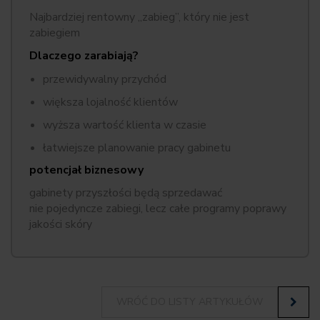
Najbardziej rentowny „zabieg”, który nie jest
zabiegiem
Dlaczego zarabiają?
przewidywalny przychód
większa lojalność klientów
wyższa wartość klienta w czasie
łatwiejsze planowanie pracy gabinetu
potencjał biznesowy
gabinety przyszłości będą sprzedawać
nie pojedyncze zabiegi, lecz całe programy poprawy
jakości skóry
WRÓĆ DO LISTY ARTYKUŁÓW