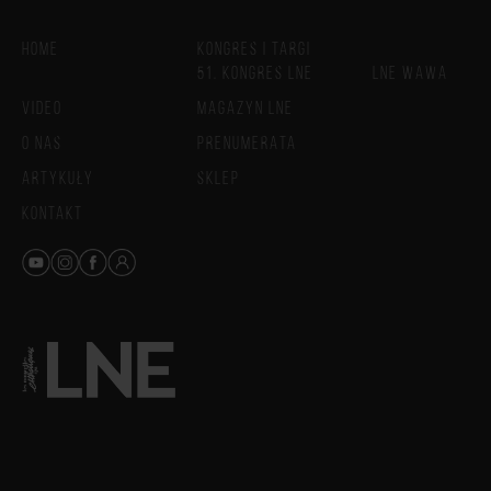
HOME
KONGRES I TARGI
51. KONGRES LNE
LNE WAWA
VIDEO
MAGAZYN LNE
O NAS
PRENUMERATA
ARTYKUŁY
SKLEP
KONTAKT