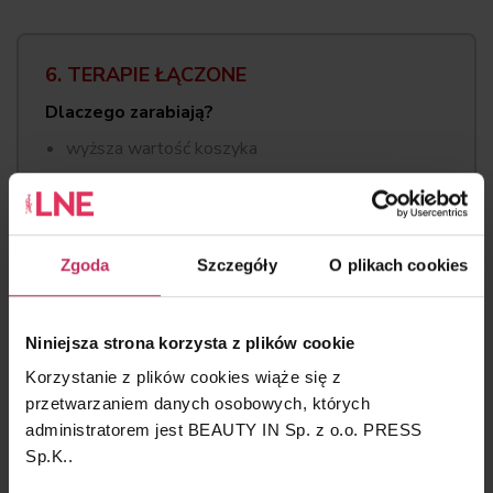
6. TERAPIE ŁĄCZONE
Dlaczego zarabiają?
wyższa wartość koszyka
lepsze efekty terapeutyczne
większa satysfakcja klienta
możliwość tworzenia autorskich programów
Zgoda
Szczegóły
O plikach cookies
Przykłady:
RF mikroigłowa + egzosomy
Niniejsza strona korzysta z plików cookie
mikronakłuwanie + peelingi
Korzystanie z plików cookies wiąże się z
laser + pielęgnacja regeneracyjna
przetwarzaniem danych osobowych, których
potencjał biznesowy
administratorem jest BEAUTY IN Sp. z o.o. PRESS
Sp.K..
największy wzrost sprzedaży w nowoczesnych
gabinetach