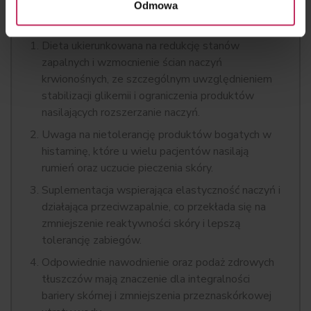
Odmowa
SKÓRA NACZYNIOWA
Dieta ukierunkowana na redukcję stanów
zapalnych i wzmocnienie ścian naczyń
krwionośnych, ze szczególnym uwzględnieniem
stabilizacji glikemii i ograniczenia produktów
nasilających rozszerzanie naczyń.
Uwaga na nietolerancję produktów bogatych w
histaminę, które u wielu pacjentów nasilają
rumień oraz uczucie pieczenia skóry.
Suplementacja wspierająca elastyczność naczyń i
działająca przeciwzapalnie, co przekłada się na
zmniejszenie reaktywności skóry i lepszą
tolerancję zabiegów.
Odpowiednie nawodnienie oraz podaż zdrowych
tłuszczów mają znaczenie dla integralności
bariery skórnej i zmniejszenia przeznaskórkowej