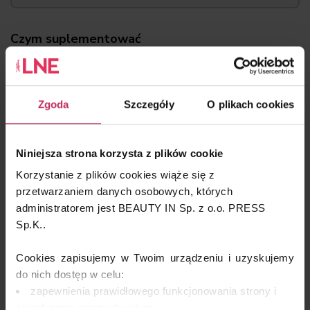
Czym suplementować
W przypadku skóry wrażliwej celem suplementacji jest:
wsparcie procesów przeciwzapalnych,
odbudowa bariery lipidowej,
Zgoda
Szczegóły
O plikach cookies
regulacja odpowiedzi immunologicznej organizmu.
Dlatego w zaleceniach pozabiegowych pacjentom warto
przypominać o:
Niniejsza strona korzysta z plików cookie
kwasach tłuszczowych omega-3
, które wpływają
Korzystanie z plików cookies wiąże się z
na integralność błon komórkowych i wykazują
przetwarzaniem danych osobowych, których
udokumentowane działanie przeciwzapalne.
administratorem jest BEAUTY IN Sp. z o.o. PRESS
Regularna ich suplementacja może przyczyniać się do
Sp.K..
zmniejszenia rumienia oraz poprawy poziomu
nawilżenia skóry;
Cookies zapisujemy w Twoim urządzeniu i uzyskujemy
witaminie D
, której niedobory są powszechne,
do nich dostęp w celu:
odgrywa kluczową rolę w regulacji odpowiedzi
zapewnienia prawidłowego funkcjonowania strony i
immunologicznej i procesów regeneracyjnych. Jej niski
świadczenia naszych usług;