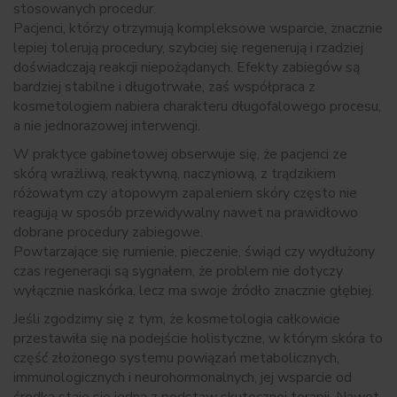
stosowanych procedur.
Pacjenci, którzy otrzymują kompleksowe wsparcie, znacznie
lepiej tolerują procedury, szybciej się regenerują i rzadziej
doświadczają reakcji niepożądanych. Efekty zabiegów są
bardziej stabilne i długotrwałe, zaś współpraca z
kosmetologiem nabiera charakteru długofalowego procesu,
a nie jednorazowej interwencji.
W praktyce gabinetowej obserwuje się, że pacjenci ze
skórą wrażliwą, reaktywną, naczyniową, z trądzikiem
różowatym czy atopowym zapaleniem skóry często nie
reagują w sposób przewidywalny nawet na prawidłowo
dobrane procedury zabiegowe.
Powtarzające się rumienie, pieczenie, świąd czy wydłużony
czas regeneracji są sygnałem, że problem nie dotyczy
wyłącznie naskórka, lecz ma swoje źródło znacznie głębiej.
Jeśli zgodzimy się z tym, że kosmetologia całkowicie
przestawiła się na podejście holistyczne, w którym skóra to
część złożonego systemu powiązań metabolicznych,
immunologicznych i neurohormonalnych, jej wsparcie od