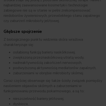
środka staje się jedną z podstaw skutecznej terapii. Nawet
najbardziej zaawansowane kosmetyki i technologie
zabiegowe nie są w stanie w pełni zrekompensować
niedoborów żywieniowych, przewlekłego stanu zapalnego
czy zaburzeń mikrobioty jelitowej.
Głębsze spojrzenie
Z biologicznego punktu widzenia skóra wrażliwa
charakteryzuje się:
osłabioną funkcją bariery naskórkowej,
zwiększoną przeznaskórkową utratą wody,
nadreaktywnością zakończeń nerwowych,
podwyższoną aktywnością mediatorów zapalnych,
zaburzeniami w obrębie mikrobioty skórnej.
Coraz częściej obserwuje się także ścisły związek pomiędzy
nasileniem objawów skórnych a zaburzeniami w
funkcjonowaniu przewodu pokarmowego, a są to:
nieszczelność bariery jelitowej,
dysbioza,