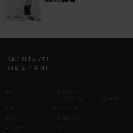
relacją z klientem
SKONTAKTUJ
SIĘ Z NAMI
HOME
KONGRES I TARGI
51. KONGRES LNE
LNE WAWA
VIDEO
MAGAZYN LNE
O NAS
PRENUMERATA
ARTYKUŁY
SKLEP