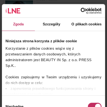
Inteligentne wsparcie – AI jako narzędzie w pracy
kosmetologa
Zgoda
Szczegóły
O plikach cookies
HI-TECH & MEDICAL BEAUTY
Niniejsza strona korzysta z plików cookie
Działa czy nie - fakty i mity o fotobiomodulacji
Korzystanie z plików cookies wiąże się z
przetwarzaniem danych osobowych, których
administratorem jest BEAUTY IN Sp. z o.o. PRESS
Sp.K..
WARSZTAT EKSPERTA
Cookies zapisujemy w Twoim urządzeniu i uzyskujemy
Poskromienie dyschromii – redukcja przebarwień
wywołanych ekspozycją na promienie UV
do nich dostęp w celu:
zapewnienia prawidłowego funkcjonowania strony i
świadczenia naszych usług;
dopasowania serwisu do Twoich preferencji,
Wybór
analizy zachowań użytkowników w celu ich lepszego
Niezbędne