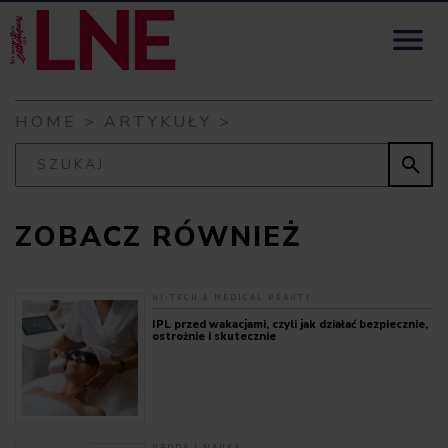
Skip to content

HOME
>
ARTYKUŁY
>

ZOBACZ RÓWNIEŻ
HI-TECH & MEDICAL BEAUTY
IPL przed wakacjami, czyli jak działać bezpiecznie,
ostrożnie i skutecznie
URODA I NAUKA